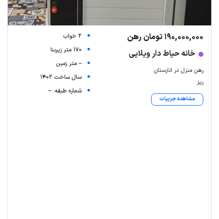
190,000,000 تومان رهن
2 خواب
170 متر زیربنا
خانه حیاط دار ویلایی
-- متر زمین
رهن منزل در انارستان
سال ساخت 1402
ریز
شماره طبقه: --
مشاهده جزییات