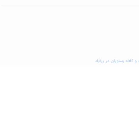
 کافه رستوران در زرآباد
شکی در زرآباد
مین کشاورزی و گلخانه در زرآباد