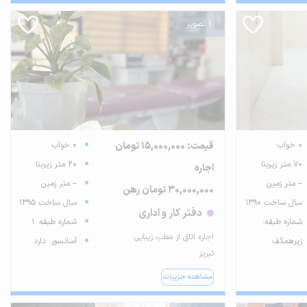
1 تصویر
0 خواب
قیمت: 15,000,000 تومان
0 خواب
70 متر زیربنا
20 متر زیربنا
اجاره
-- متر زمین
-- متر زمین
30,000,000 تومان رهن
سال ساخت 1390
سال ساخت 1395
دفتر کار و اداری
شماره طبقه:
شماره طبقه: 1
اجاره اتاق از مطب زیبایی
زیرهمکف
آسانسور: دارد
تبریز
مشاهده جزییات