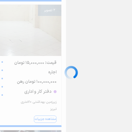
2 تصویر
قیمت: 15,000,000 تومان
اجاره
100,000,000 تومان رهن
دفتر کار و اداری
زیرزمین بهداشتی 70متری
تبریز
مشاهده جزییات