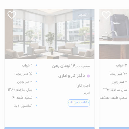
1 تصویر
2 خواب
14,000,000 تومان رهن
1 خواب
70 متر زیربنا
15 متر زیربنا
دفتر کار و اداری
-- متر زمین
-- متر زمین
اجاره اتاق
سال ساخت 1390
سال ساخت 1380
تبریز
شماره طبقه: همکف
شماره طبقه: 4
مشاهده جزییات
آسانسور: دارد