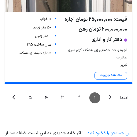
قیمت: 25,000,000 تومان اجاره
0 خواب
50 متر زیربنا
200,000,000 تومان رهن
-- متر زمین
دفتر کار و اداری
سال ساخت 1395
اجاره واحد خدماتی زیر همکف کوی سپهر
شماره طبقه: زیرهمکف
صادرات
تبریز
مشاهده جزییات
5
4
3
2
1
ابتدا
این جستجو را ذخیره کنید
تا اگر خانه جدیدی به این لیست اضافه شد از