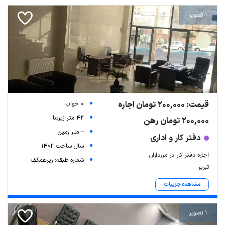
1 تصویر
قیمت: 200,000 تومان اجاره
0 خواب
42 متر زیربنا
200,000 تومان رهن
-- متر زمین
دفتر کار و اداری
سال ساخت 1402
Leaflet
| Map data ©
ariamarz.com
اجاره دفتر کار در مرزداران
شماره طبقه: زیرهمکف
تبریز
مشاهده جزییات
1 تصویر