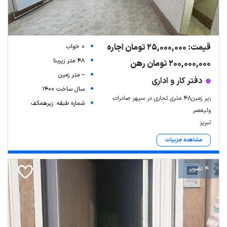
قیمت: 25,000,000 تومان اجاره
0 خواب
48 متر زیربنا
200,000,000 تومان رهن
-- متر زمین
دفتر کار و اداری
سال ساخت 1400
زیر زمین۴۸ متری تجاری در سپهر صادرات
شماره طبقه: زیرهمکف
ولیعصر
تبریز
مشاهده جزییات
4 تصویر