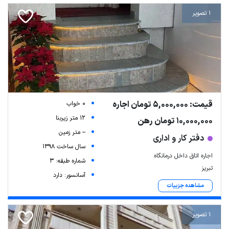
1 تصویر
قیمت: 5,000,000 تومان اجاره
0 خواب
12 متر زیربنا
10,000,000 تومان رهن
-- متر زمین
دفتر کار و اداری
سال ساخت 1398
اجاره اتاق داخل درمانگاه
شماره طبقه: 3
تبریز
آسانسور: دارد
مشاهده جزییات
1 تصویر