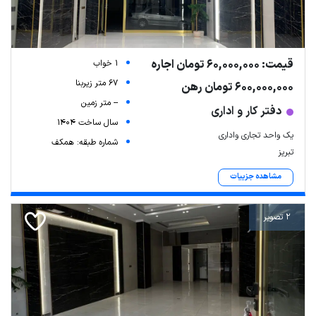
قیمت: 60,000,000 تومان اجاره
1 خواب
67 متر زیربنا
600,000,000 تومان رهن
-- متر زمین
دفتر کار و اداری
سال ساخت 1404
یک واحد تجاری واداری
شماره طبقه: همکف
تبریز
مشاهده جزییات
2 تصویر