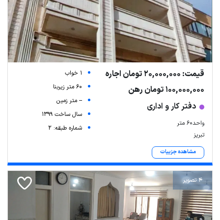
قیمت: 20,000,000 تومان اجاره
1 خواب
60 متر زیربنا
100,000,000 تومان رهن
-- متر زمین
دفتر کار و اداری
سال ساخت 1399
واحد۶۰ متر
شماره طبقه: 2
تبریز
مشاهده جزییات
4 تصویر