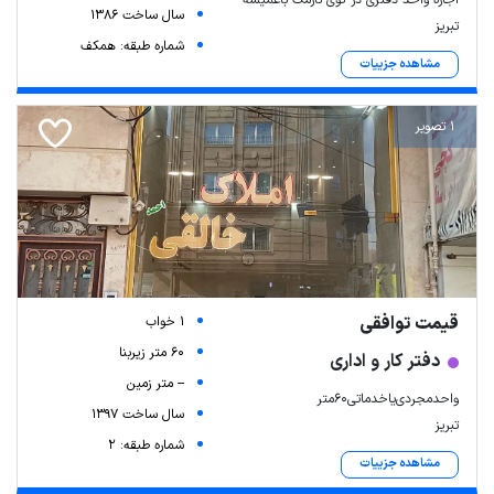
سال ساخت 1386
تبریز
شماره طبقه: همکف
مشاهده جزییات
1 تصویر
قیمت توافقی
1 خواب
60 متر زیربنا
دفتر کار و اداری
-- متر زمین
واحدمجردی‌‌یا‌خدماتی60متر
سال ساخت 1397
تبریز
شماره طبقه: 2
مشاهده جزییات