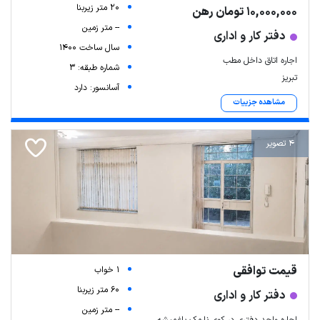
20 متر زیربنا
10,000,000 تومان رهن
-- متر زمین
دفتر کار و اداری
سال ساخت 1400
اجاره اتاق داخل مطب
شماره طبقه: 3
تبریز
آسانسور: دارد
مشاهده جزییات
4 تصویر
قیمت توافقی
1 خواب
60 متر زیربنا
دفتر کار و اداری
-- متر زمین
اجاره واحد دفتری در کوی نارمک باغمیشه