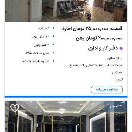
قیمت: 25,000,000 تومان اجاره
1 خواب
70 متر زیربنا
200,000,000 تومان رهن
-- متر زمین
دفتر کار و اداری
سال ساخت 1395
اجاره سالن
شماره طبقه: همکف
همکف،مطب،دفترخدماتی،باغمیشه خ
امیرکبیر
تبریز
مشاهده جزییات
3 تصویر