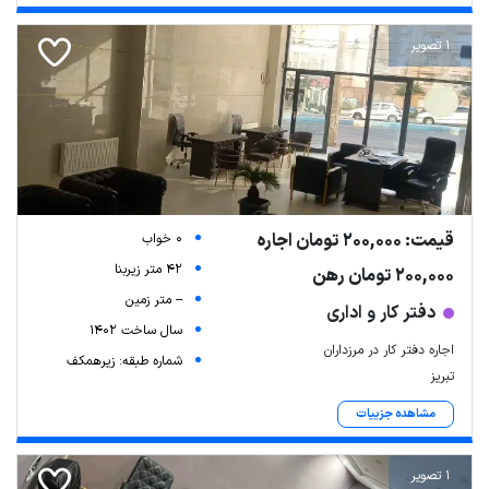
1 تصویر
قیمت: 200,000 تومان اجاره
0 خواب
42 متر زیربنا
200,000 تومان رهن
-- متر زمین
دفتر کار و اداری
سال ساخت 1402
اجاره دفتر کار در مرزداران
شماره طبقه: زیرهمکف
تبریز
مشاهده جزییات
1 تصویر