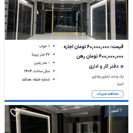
قیمت: 60,000,000 تومان اجاره
1 خواب
67 متر زیربنا
600,000,000 تومان رهن
-- متر زمین
دفتر کار و اداری
سال ساخت 1404
یک واحد تجاری واداری
شماره طبقه: همکف
تبریز
مشاهده جزییات
2 تصویر