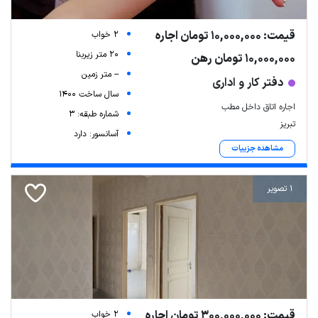
قیمت: 10,000,000 تومان اجاره
2 خواب
20 متر زیربنا
10,000,000 تومان رهن
-- متر زمین
دفتر کار و اداری
سال ساخت 1400
اجاره اتاق داخل مطب
شماره طبقه: 3
تبریز
آسانسور: دارد
مشاهده جزییات
1 تصویر
Leaflet
| Map data ©
ariamarz.com
قیمت: 300,000,000 تومان اجاره
2 خواب