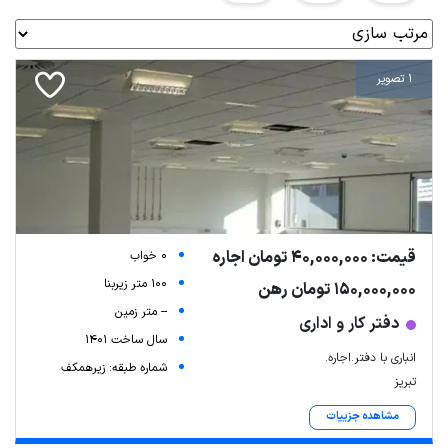
1 تصویر
قیمت: 40,000,000 تومان اجاره
0 خواب
100 متر زیربنا
150,000,000 تومان رهن
-- متر زمین
دفتر کار و اداری
سال ساخت 1401
انباری با دفتر.اجاره.
شماره طبقه: زیرهمکف
تبریز
مشاهده جزییات