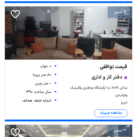
4 تصویر
قیمت توافقی
0 خواب
80 متر زیربنا
دفتر کار و اداری
-- متر زمین
سالن ۸۰m به آرایشگاه ودفتری وکلینیک
سال ساخت 1390
وتولیدی...
شماره طبقه: همکف
تبریز
مشاهده جزییات
3 تصویر