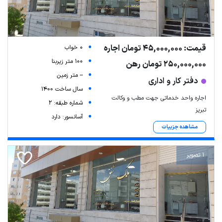
قیمت: 45,000,000 تومان اجاره
0 خواب
100 متر زیربنا
250,000,000 تومان رهن
-- متر زمین
دفتر کار و اداری
سال ساخت 1400
اجاره واحد خدماتی جهت مطب و وکالت
شماره طبقه: 2
تبریز
آسانسور: دارد
مشاهده جزییات
1 تصویر