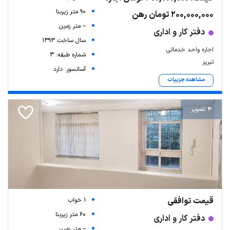
90 متر زیربنا
200,000,000 تومان رهن
-- متر زمین
دفتر کار و اداری
سال ساخت 1393
اجاره واحد خدماتی
شماره طبقه: 3
تبریز
آسانسور: دارد
مشاهده جزییات
4 تصویر
قیمت توافقی
1 خواب
60 متر زیربنا
دفتر کار و اداری
-- متر زمین