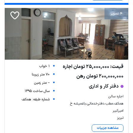
4 تصویر
قیمت: 25,000,000 تومان اجاره
1 خواب
70 متر زیربنا
200,000,000 تومان رهن
-- متر زمین
دفتر کار و اداری
سال ساخت 1395
اجاره سالن
شماره طبقه: همکف
همکف،مطب،دفترخدماتی،باغمیشه خ
امیرکبیر
تبریز
مشاهده جزییات