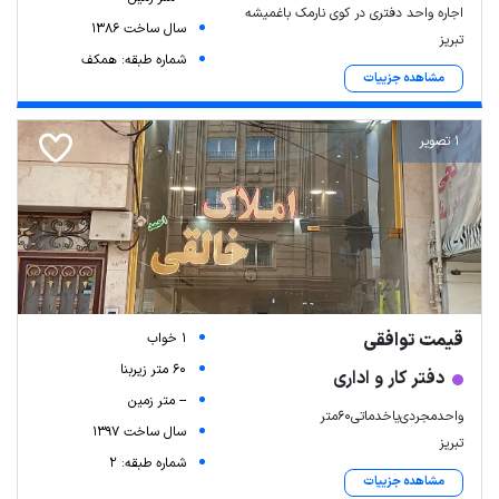
اجاره واحد دفتری در کوی نارمک باغمیشه
سال ساخت 1386
تبریز
شماره طبقه: همکف
مشاهده جزییات
1 تصویر
قیمت توافقی
1 خواب
60 متر زیربنا
دفتر کار و اداری
-- متر زمین
واحدمجردی‌‌یا‌خدماتی60متر
سال ساخت 1397
تبریز
شماره طبقه: 2
مشاهده جزییات