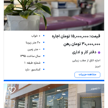
قیمت: 15,000,000 تومان اجاره
0 خواب
20 متر زیربنا
30,000,000 تومان رهن
-- متر زمین
دفتر کار و اداری
سال ساخت 1395
اجاره اتاق از مطب زیبایی
شماره طبقه: 1
تبریز
آسانسور: دارد
مشاهده جزییات
1 تصویر