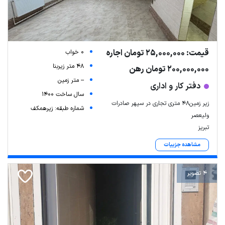
قیمت: 25,000,000 تومان اجاره
0 خواب
48 متر زیربنا
200,000,000 تومان رهن
-- متر زمین
دفتر کار و اداری
سال ساخت 1400
زیر زمین۴۸ متری تجاری در سپهر صادرات
شماره طبقه: زیرهمکف
ولیعصر
تبریز
مشاهده جزییات
4 تصویر