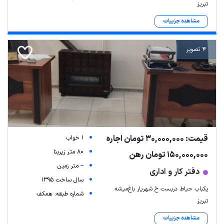
تبریز
مشاهده جزییات
4 تصویر
قیمت: 30,000,000 تومان اجاره
1 خواب
80 متر زیربنا
150,000,000 تومان رهن
-- متر زمین
دفتر کار و اداری
سال ساخت 1395
یکباب حیاط دربست خ شهریار باغ‌میشه
شماره طبقه: همکف
تبریز
مشاهده جزییات