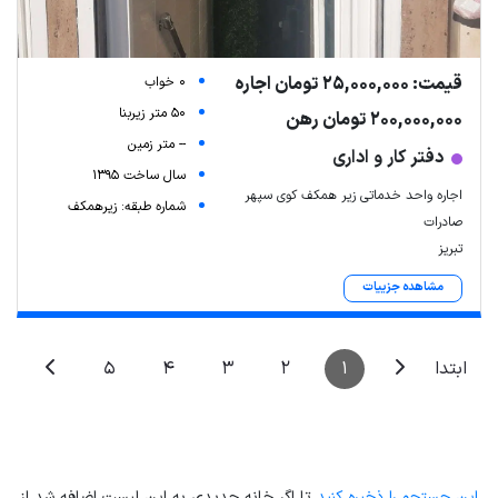
قیمت: 25,000,000 تومان اجاره
0 خواب
50 متر زیربنا
200,000,000 تومان رهن
-- متر زمین
دفتر کار و اداری
سال ساخت 1395
اجاره واحد خدماتی زیر همکف کوی سپهر
شماره طبقه: زیرهمکف
صادرات
تبریز
مشاهده جزییات
5
4
3
2
1
ابتدا
این جستجو را ذخیره کنید
تا اگر خانه جدیدی به این لیست اضافه شد از