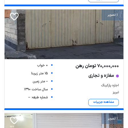
1 تصویر
70,000,000 تومان رهن
0 خواب
15 متر زیربنا
مغازه و تجاری
-- متر زمین
اجاره پارکینگ
سال ساخت 1390
تبریز
شماره طبقه: --
مشاهده جزییات
1 تصویر