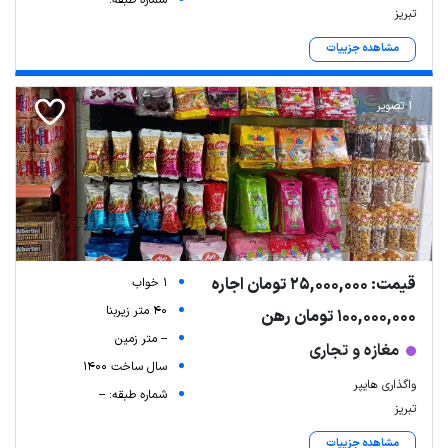
شماره طبقه: --
تبریز
مشاهده جزییات
1 تصویر
قیمت: 25,000,000 تومان اجاره
1 خواب
40 متر زیربنا
100,000,000 تومان رهن
-- متر زمین
مغازه و تجاری
سال ساخت 1400
واگذاری هایپر
شماره طبقه: --
تبریز
مشاهده جزییات