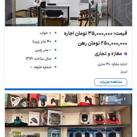
قیمت: 35,000,000 تومان اجاره
0 خواب
40 متر زیربنا
250,000,000 تومان رهن
-- متر زمین
مغازه و تجاری
سال ساخت 1389
اجاره مغازه ۴۰ متری
شماره طبقه: --
تبریز
مشاهده جزییات
2 تصویر