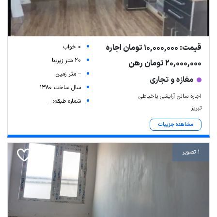
قیمت: 10,000,000 تومان اجاره
0 خواب
20 متر زیربنا
20,000,000 تومان رهن
-- متر زمین
مغازه و تجاری
سال ساخت 1380
اجاره سالن آرایشی یاخیاطی
شماره طبقه: --
تبریز
مشاهده جزییات
1 تصویر