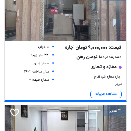
قیمت: 9,000,000 تومان اجاره
0 خواب
34 متر زیربنا
100,000,000 تومان رهن
-- متر زمین
مغازه و تجاری
سال ساخت 1402
اجاره مغازه قره آغاج
شماره طبقه: --
تبریز
مشاهده جزییات
3 تصویر