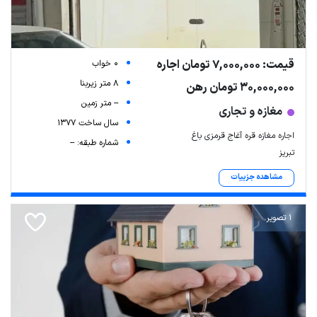
قیمت: 7,000,000 تومان اجاره
0 خواب
8 متر زیربنا
30,000,000 تومان رهن
-- متر زمین
مغازه و تجاری
سال ساخت 1377
اجاره مغازه قره آغاج قرمزی باغ
شماره طبقه: --
تبریز
Leaflet
| Map data ©
ariamarz.com
مشاهده جزییات
1 تصویر