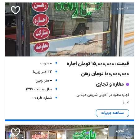
1 تصویر
قیمت: 15,000,000 تومان اجاره
0 خواب
22 متر زیربنا
100,000,000 تومان رهن
-- متر زمین
مغازه و تجاری
سال ساخت 1397
اجاره مغازه در آخونی شریفی میلانی
شماره طبقه: --
تبریز
مشاهده جزییات
3 تصویر