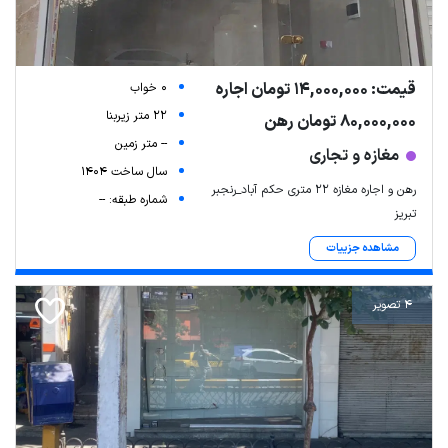
قیمت: 14,000,000 تومان اجاره
0 خواب
22 متر زیربنا
80,000,000 تومان رهن
-- متر زمین
مغازه و تجاری
سال ساخت 1404
رهن و اجاره مغازه ۲۲ متری حکم آباد_رنجبر
شماره طبقه: --
تبریز
مشاهده جزییات
4 تصویر