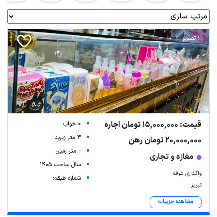
1 تصویر
قیمت: 15,000,000 تومان اجاره
0 خواب
3 متر زیربنا
20,000,000 تومان رهن
-- متر زمین
مغازه و تجاری
سال ساخت 1405
واگذاری غرفه
شماره طبقه: --
تبریز
مشاهده جزییات