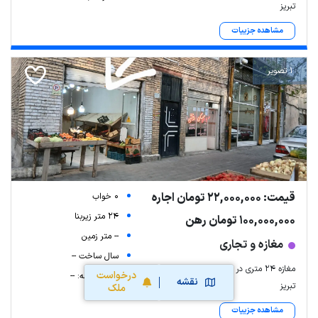
تبریز
مشاهده جزییات
1 تصویر
قیمت: 22,000,000 تومان اجاره
0 خواب
24 متر زیربنا
100,000,000 تومان رهن
-- متر زمین
مغازه و تجاری
سال ساخت --
مغازه ۲۴ متری در چهارراه بهار
درخواست
شماره طبقه: --
نقشه
تبریز
ملک
مشاهده جزییات