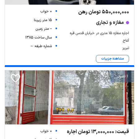
550,000,000 تومان رهن
0 خواب
15 متر زیربنا
مغازه و تجاری
-- متر زمین
اجاره مغازه ۱۵ متری در خیابان قدس قره
سال ساخت 1385
آغاج
شماره طبقه: --
تبریز
مشاهده جزییات
1 تصویر
قیمت: 13,000,000 تومان اجاره
0 خواب