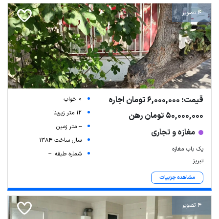
4 تصویر
قیمت: 6,000,000 تومان اجاره
0 خواب
12 متر زیربنا
50,000,000 تومان رهن
-- متر زمین
مغازه و تجاری
سال ساخت 1384
یک باب مغازه
شماره طبقه: --
تبریز
مشاهده جزییات
4 تصویر