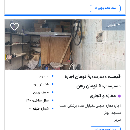
مشاهده جزییات
4 تصویر
قیمت: 9,000,000 تومان اجاره
0 خواب
15 متر زیربنا
50,000,000 تومان رهن
-- متر زمین
مغازه و تجاری
سال ساخت 1390
اجاره مغازه حجتی ـخیابان نظام پزشکی جنب
شماره طبقه: --
مسجد ابوذر
تبریز
مشاهده جزییات