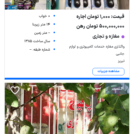
قیمت: 1,000 تومان اجاره
0 خواب
14 متر زیربنا
500,000,000 تومان رهن
-- متر زمین
مغازه و تجاری
سال ساخت 1385
واگذاری مغازه خدمات کامپیوتری و لوازم
شماره طبقه: --
جانبی
تبریز
مشاهده جزییات
4 تصویر