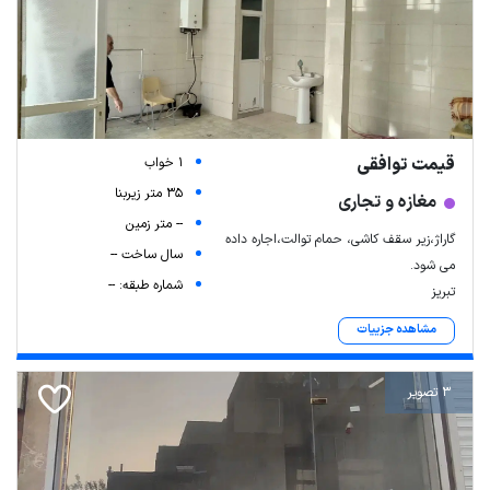
قیمت توافقی
1 خواب
35 متر زیربنا
مغازه و تجاری
-- متر زمین
گاراژ،زیر سقف کاشی، حمام توالت،اجاره داده
سال ساخت --
می شود.
شماره طبقه: --
تبریز
مشاهده جزییات
3 تصویر