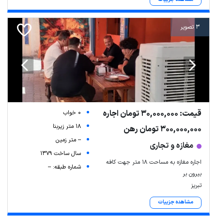
3 تصویر
قیمت: 30,000,000 تومان اجاره
0 خواب
18 متر زیربنا
300,000,000 تومان رهن
-- متر زمین
مغازه و تجاری
سال ساخت 1379
اجاره مغازه به مساحت ۱۸ متر جهت کافه
شماره طبقه: --
بیرون بر
تبریز
مشاهده جزییات