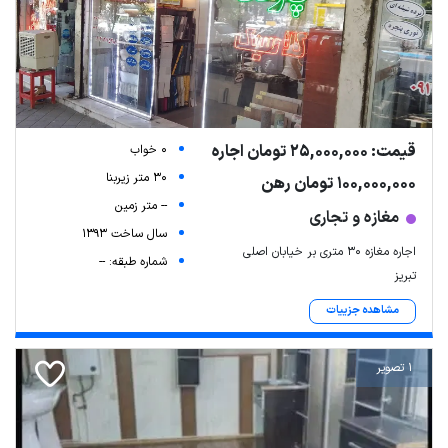
قیمت: 25,000,000 تومان اجاره
0 خواب
30 متر زیربنا
100,000,000 تومان رهن
-- متر زمین
مغازه و تجاری
سال ساخت 1393
اجاره مغازه 30 متری بر خیابان اصلی
شماره طبقه: --
تبریز
مشاهده جزییات
1 تصویر