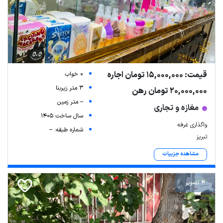
قیمت: 15,000,000 تومان اجاره
0 خواب
3 متر زیربنا
20,000,000 تومان رهن
-- متر زمین
مغازه و تجاری
سال ساخت 1405
واگذاری غرفه
شماره طبقه: --
تبریز
مشاهده جزییات
4 تصویر