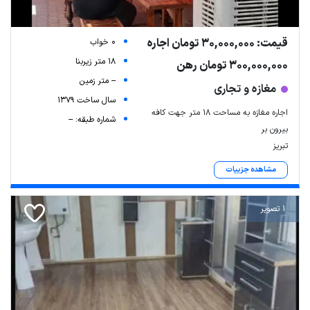
قیمت: 30,000,000 تومان اجاره
0 خواب
18 متر زیربنا
300,000,000 تومان رهن
-- متر زمین
مغازه و تجاری
سال ساخت 1379
اجاره مغازه به مساحت ۱۸ متر جهت کافه
شماره طبقه: --
بیرون بر
تبریز
مشاهده جزییات
1 تصویر