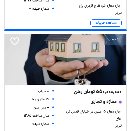
سال ساخت 1377
اجاره مغازه قره آغاج قرمزی باغ
شماره طبقه: --
تبریز
مشاهده جزییات
1 تصویر
550,000,000 تومان رهن
0 خواب
15 متر زیربنا
مغازه و تجاری
-- متر زمین
اجاره مغازه ۱۵ متری در خیابان قدس قره
سال ساخت 1385
آغاج
شماره طبقه: --
تبریز