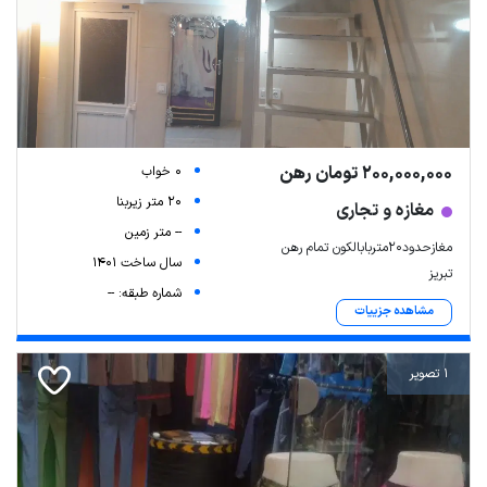
200,000,000 تومان رهن
0 خواب
20 متر زیربنا
مغازه و تجاری
-- متر زمین
مغازحدود۲۰متربابالکون تمام رهن
سال ساخت 1401
تبریز
شماره طبقه: --
مشاهده جزییات
1 تصویر