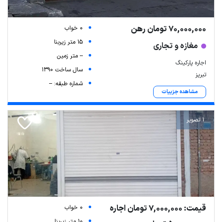
70,000,000 تومان رهن
0 خواب
15 متر زیربنا
مغازه و تجاری
-- متر زمین
اجاره پارکینگ
سال ساخت 1390
تبریز
شماره طبقه: --
مشاهده جزییات
1 تصویر
قیمت: 7,000,000 تومان اجاره
0 خواب
10 متر زیربنا