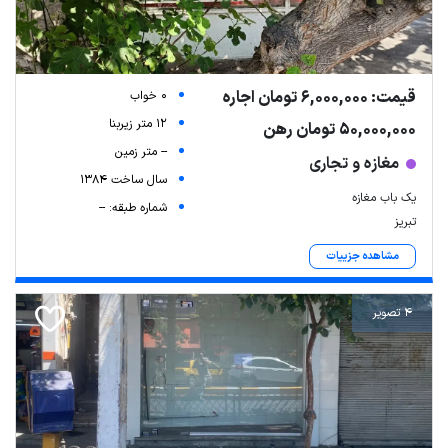
قیمت: 6,000,000 تومان اجاره
0 خواب
12 متر زیربنا
50,000,000 تومان رهن
-- متر زمین
مغازه و تجاری
سال ساخت 1384
یک باب مغازه
شماره طبقه: --
تبریز
مشاهده جزییات
4 تصویر