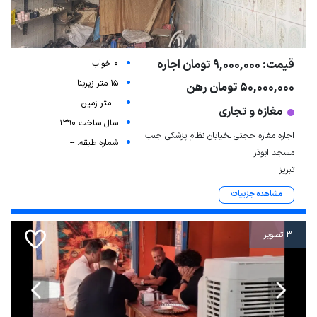
قیمت: 9,000,000 تومان اجاره
0 خواب
15 متر زیربنا
50,000,000 تومان رهن
-- متر زمین
مغازه و تجاری
سال ساخت 1390
اجاره مغازه حجتی ـخیابان نظام پزشکی جنب
شماره طبقه: --
مسجد ابوذر
تبریز
Leaflet
| Map data ©
ariamarz.com
مشاهده جزییات
3 تصویر