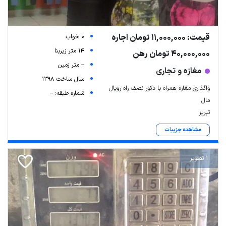
قیمت: 11,000,000 تومان اجاره
0 خواب
14 متر زیربنا
40,000,000 تومان رهن
-- متر زمین
مغازه و تجاری
سال ساخت 1398
واگذاری مغازه همراه با دکور نصف راه رویال
شماره طبقه: --
مال
تبریز
مشاهده جزییات
1 تصویر