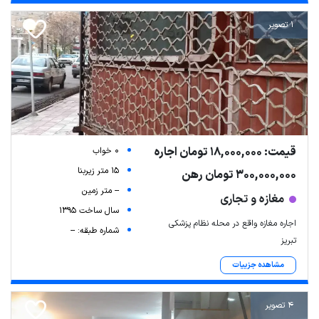
1 تصویر
قیمت: 18,000,000 تومان اجاره
0 خواب
15 متر زیربنا
300,000,000 تومان رهن
-- متر زمین
مغازه و تجاری
سال ساخت 1395
اجاره مغازه واقع در محله نظام پزشکی
شماره طبقه: --
تبریز
مشاهده جزییات
4 تصویر