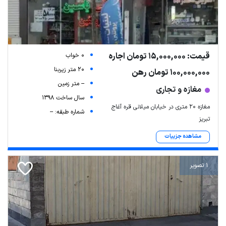
قیمت: 15,000,000 تومان اجاره
0 خواب
20 متر زیربنا
100,000,000 تومان رهن
-- متر زمین
مغازه و تجاری
سال ساخت 1398
مغازه ۲۰ متری در خیابان میلانی قره آغاج
شماره طبقه: --
تبریز
مشاهده جزییات
1 تصویر