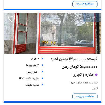
مشاهده جزییات
1 تصویر
قیمت: 13,000,000 تومان اجاره
0 خواب
11 متر زیربنا
50,000,000 تومان رهن
-- متر زمین
مغازه و تجاری
سال ساخت 1372
یک باب مغازه برای اجاره
شماره طبقه: --
تبریز
مشاهده جزییات