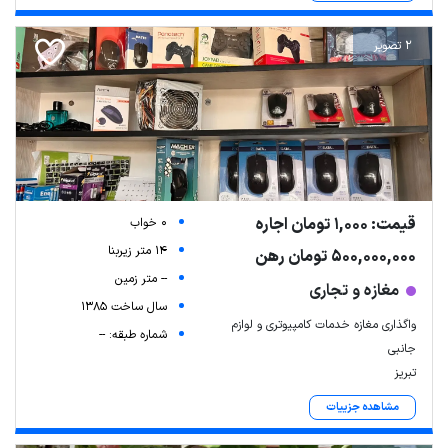
2 تصویر
قیمت: 1,000 تومان اجاره
0 خواب
14 متر زیربنا
500,000,000 تومان رهن
-- متر زمین
مغازه و تجاری
سال ساخت 1385
واگذاری مغازه خدمات کامپیوتری و لوازم
شماره طبقه: --
جانبی
تبریز
مشاهده جزییات