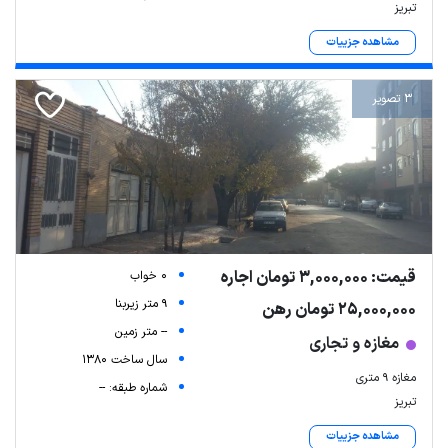
تبریز
مشاهده جزییات
3 تصویر
قیمت: 3,000,000 تومان اجاره
0 خواب
9 متر زیربنا
25,000,000 تومان رهن
-- متر زمین
مغازه و تجاری
سال ساخت 1380
مغازه ۹ متری
شماره طبقه: --
تبریز
مشاهده جزییات