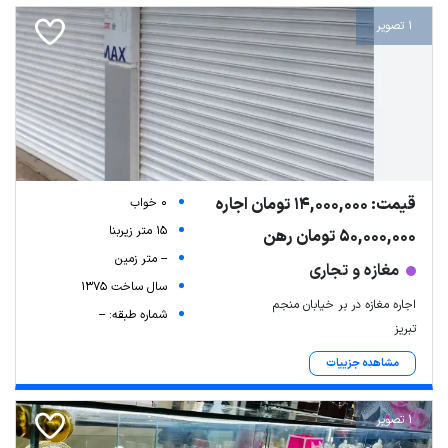
1 تصویر
قیمت: 14,000,000 تومان اجاره
0 خواب
15 متر زیربنا
50,000,000 تومان رهن
-- متر زمین
مغازه و تجاری
سال ساخت 1375
اجاره مغازه در بر خیابان منجم
شماره طبقه: --
تبریز
مشاهده جزییات
1 تصویر