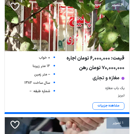
4 تصویر
قیمت: 6,000,000 تومان اجاره
0 خواب
12 متر زیربنا
70,000,000 تومان رهن
-- متر زمین
مغازه و تجاری
سال ساخت 1382
یک باب مغازه
شماره طبقه: --
تبریز
مشاهده جزییات
1 تصویر