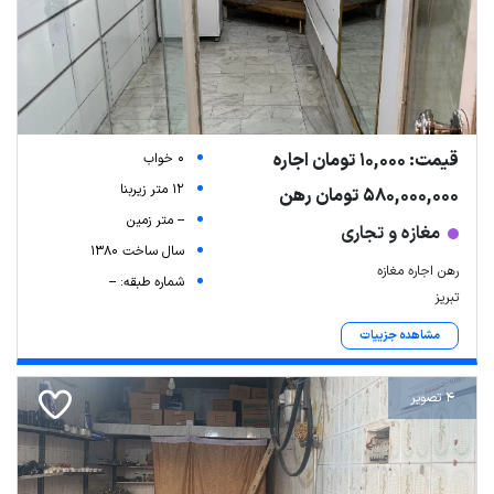
قیمت: 10,000 تومان اجاره
0 خواب
12 متر زیربنا
580,000,000 تومان رهن
-- متر زمین
مغازه و تجاری
سال ساخت 1380
رهن اجاره مغازه
شماره طبقه: --
تبریز
مشاهده جزییات
4 تصویر