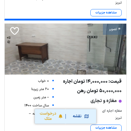
تبریز
مشاهده جزییات
4 تصویر
قیمت: 14,000,000 تومان اجاره
0 خواب
20 متر زیربنا
50,000,000 تومان رهن
-- متر زمین
مغازه و تجاری
سال ساخت 1400
مغازه اجاره ای
درخواست
شماره طبقه: --
نقشه
تبریز
ملک
مشاهده جزییات