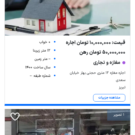
قیمت: 10,000,000 تومان اجاره
0 خواب
12 متر زیربنا
50,000,000 تومان رهن
-- متر زمین
مغازه و تجاری
سال ساخت 1400
اجاره مغازه ۱۲ متری حجتی بهار خیابان
شماره طبقه: --
سعدی
تبریز
مشاهده جزییات
1 تصویر