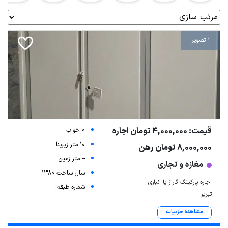
1 تصویر
قیمت: 4,000,000 تومان اجاره
0 خواب
10 متر زیربنا
8,000,000 تومان رهن
-- متر زمین
مغازه و تجاری
سال ساخت 1380
اجاره پارکینگ گاراژ یا انباری
شماره طبقه: --
تبریز
مشاهده جزییات