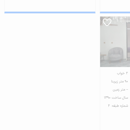
2 خواب
90 متر زیربنا
-- متر زمین
سال ساخت 1390
شماره طبقه: 2