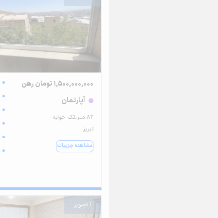
1,500,000,000 تومان رهن
آپارتمان
۸۲ متر،تک خوابه
تبریز
مشاهده جزییات
1 تصویر