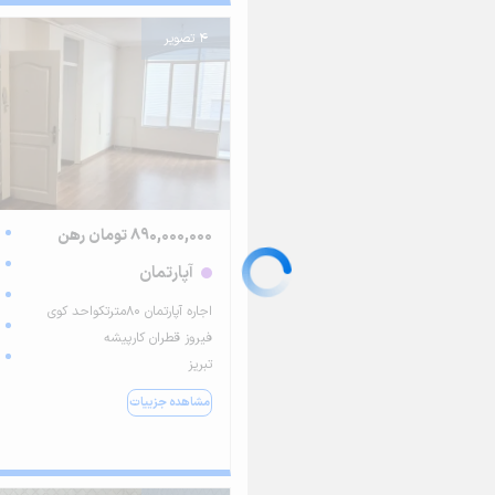
4 تصویر
890,000,000 تومان رهن
آپارتمان
اجاره آپارتمان ۸۰مترتکواحد کوی
فیروز قطران کارپیشه
تبریز
مشاهده جزییات