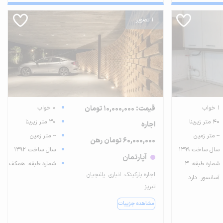
1 تصویر
1 خواب
قیمت: 10,000,000 تومان
0 خواب
40 متر زیربنا
30 متر زیربنا
اجاره
-- متر زمین
-- متر زمین
60,000,000 تومان رهن
سال ساخت 1399
سال ساخت 1392
آپارتمان
شماره طبقه: 3
شماره طبقه: همکف
اجاره پارکینگ. انباری .یاغچیان
آسانسور: دارد
تبریز
مشاهده جزییات