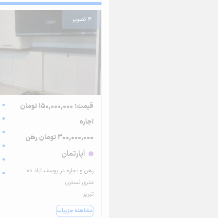
4 تصویر
قیمت: 150,000,000 تومان
اجاره
300,000,000 تومان رهن
آپارتمان
رهن و اجاره در یوسف آباد ده
متری نسترن
تبریز
مشاهده جزییات