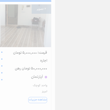
2 تصویر
قیمت: 5,000,000 تومان
اجاره
50,000,000 تومان رهن
آپارتمان
واحد کوچک
تبریز
مشاهده جزییات