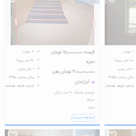
1 خواب
قیمت: 15,000,000 تومان
2 خواب
100 متر زیربنا
90 متر زیربنا
اجاره
-- متر زمین
-- متر زمین
300,000,000 تومان رهن
سال ساخت 1385
سال ساخت 1395
آپارتمان
شماره طبقه: همکف
شماره طبقه: همکف
اپارتمان همکف ۹۰ متر دارای
حیاط
تبریز
مشاهده جزییات
4 تصویر