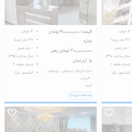
2 خواب
قیمت: 40,000,000 تومان
3 خواب
120 متر زیربنا
120 متر زیربنا
اجاره
-- متر زمین
-- متر زمین
300,000,000 تومان رهن
سال ساخت 1390
سال ساخت 1395
آپارتمان
شماره طبقه: 1
شماره طبقه: 2
اجاره آپارتمان مسکونی ، ولیعصر
آسانسور: دارد
آسانسور: دارد
، فروغی
تبریز
مشاهده جزییات
1 تصویر