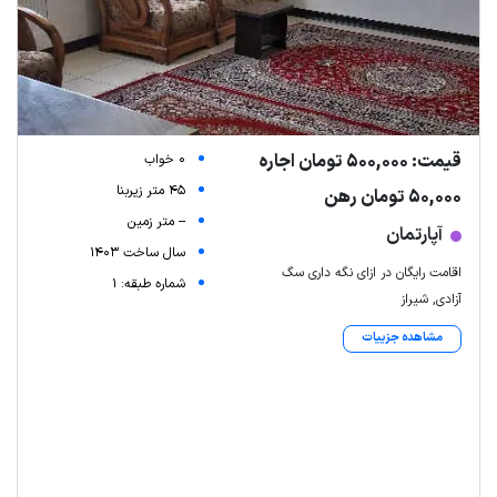
قیمت: 500,000 تومان اجاره
0 خواب
45 متر زیربنا
50,000 تومان رهن
-- متر زمین
آپارتمان
سال ساخت 1403
اقامت رایگان در ازای نگه داری سگ
شماره طبقه: 1
آزادی, شیراز
مشاهده جزییات