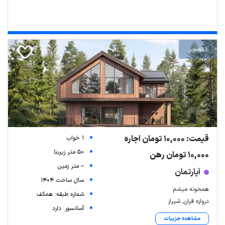
1 تصویر
قیمت: 10,000 تومان اجاره
1 خواب
50 متر زیربنا
10,000 تومان رهن
-- متر زمین
آپارتمان
سال ساخت 1404
همخونه میشم
شماره طبقه: همکف
دروازه قران, شیراز
آسانسور: دارد
مشاهده جزییات