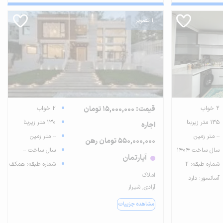
1 تصویر
2 خواب
قیمت: 15,000,000 تومان
2 خواب
135 متر زیربنا
130 متر زیربنا
اجاره
-- متر زمین
-- متر زمین
550,000,000 تومان رهن
سال ساخت 1404
سال ساخت --
آپارتمان
شماره طبقه: 2
شماره طبقه: همکف
املاک
آسانسور: دارد
آزادی, شیراز
مشاهده جزییات