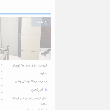
4 تصویر
قیمت: 90,000,000 تومان
اجاره
50,000,000 تومان رهن
آپارتمان
هتل آپارتمان لوکس کنار آرامگاه
حافظ
دروازه قران, شیراز