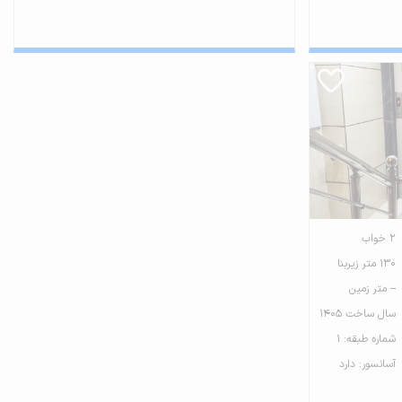
2 خواب
130 متر زیربنا
-- متر زمین
سال ساخت 1405
شماره طبقه: 1
آسانسور: دارد