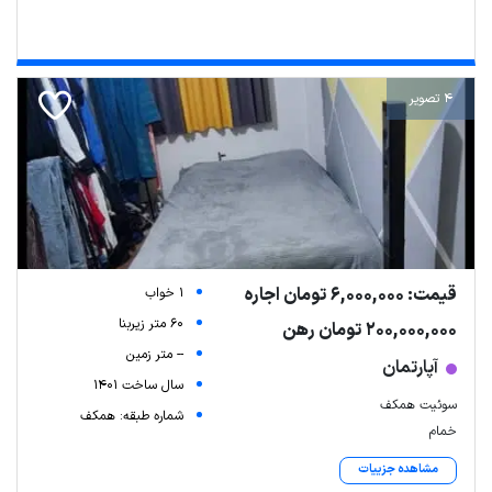
4 تصویر
قیمت: 6,000,000 تومان اجاره
1 خواب
60 متر زیربنا
200,000,000 تومان رهن
-- متر زمین
آپارتمان
سال ساخت 1401
سوئیت همکف
شماره طبقه: همکف
خمام
مشاهده جزییات