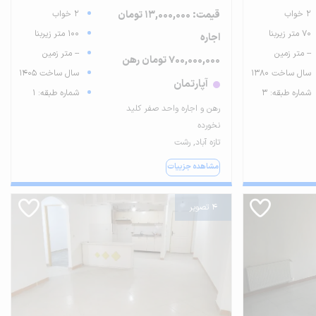
2 خواب
قیمت: 13,000,000 تومان
2 خواب
70 متر زیربنا
100 متر زیربنا
اجاره
-- متر زمین
-- متر زمین
700,000,000 تومان رهن
سال ساخت 1380
سال ساخت 1405
آپارتمان
شماره طبقه: 3
شماره طبقه: 1
رهن و اجاره واحد صفر کلید
نخورده
تازه آباد, رشت
مشاهده جزییات
4 تصویر