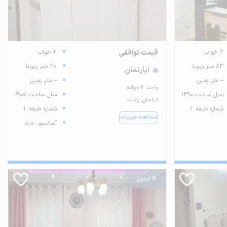
2 خواب
قیمت توافقی
2 خواب
83 متر زیربنا
110 متر زیربنا
آپارتمان
-- متر زمین
-- متر زمین
واحد ۲خوابه
سال ساخت 1390
سال ساخت 1405
دیلمان, رشت
شماره طبقه: 1
شماره طبقه: 1
مشاهده جزییات
آسانسور: دارد
4 تصویر