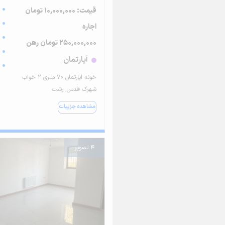
قیمت: 10,000,000 تومان
اجاره
250,000,000 تومان رهن
آپارتمان
خونه اپارتمان 70 متری 2 خواب
شهرک قدس, رشت
مشاهده جزییات
4 تصویر