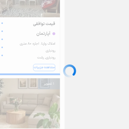
قیمت توافقی
آپارتمان
املاک وارنا‌. اجاره 80 متری
رودباری
رودباری, رشت
مشاهده جزییات
1 تصویر