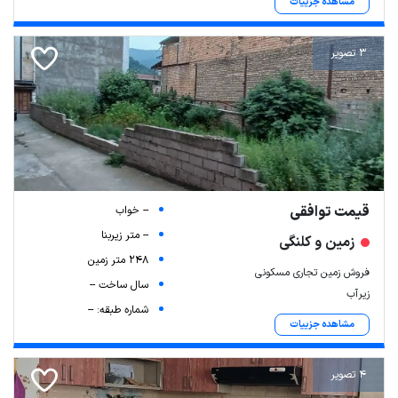
مشاهده جزییات
3 تصویر
قیمت توافقی
-- خواب
-- متر زیربنا
زمین و کلنگی
248 متر زمین
فروش زمین تجاری مسکونی
سال ساخت --
زیرآب
شماره طبقه: --
مشاهده جزییات
4 تصویر