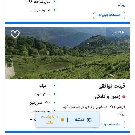
سال ساخت 1396
زیرآب
شماره طبقه: --
مشاهده جزییات
4 تصویر
قیمت توافقی
-- خواب
-- متر زیربنا
زمین و کلنگی
1700 متر زمین
فروش ۱۷۰۰ مسکونی و باغی در بام سوادکوه
سال ساخت --
زیرآب
درخواست
نقشه
شماره طبقه: --
ملک
مشاهده جزییات