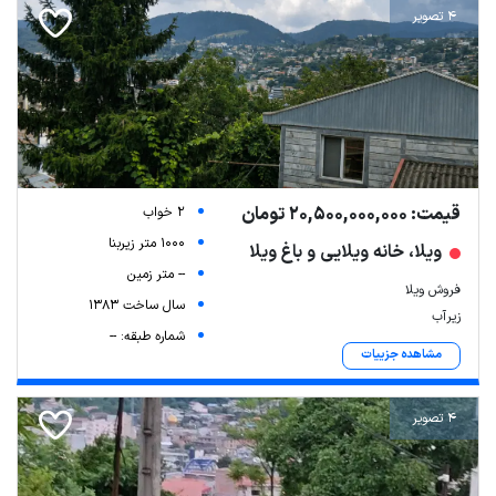
4 تصویر
قیمت: 20,500,000,000 تومان
2 خواب
1000 متر زیربنا
ویلا، خانه ویلایی و باغ ویلا
-- متر زمین
فروش ویلا
سال ساخت 1383
زیرآب
شماره طبقه: --
مشاهده جزییات
4 تصویر