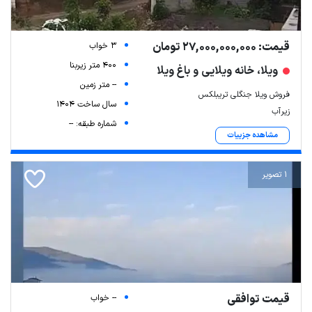
قیمت: 27,000,000,000 تومان
3 خواب
400 متر زیربنا
ویلا، خانه ویلایی و باغ ویلا
-- متر زمین
فروش ویلا جنگلی تریبلکس
سال ساخت 1404
زیرآب
شماره طبقه: --
مشاهده جزییات
1 تصویر
قیمت توافقی
-- خواب