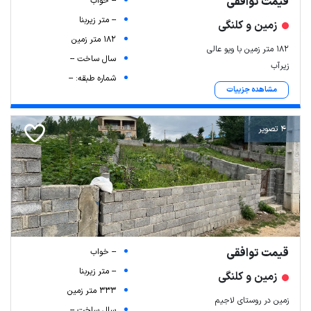
قیمت توافقی
-- خواب
-- متر زیربنا
زمین و کلنگی
182 متر زمین
۱۸۲ متر زمین با ویو عالی
سال ساخت --
زیرآب
شماره طبقه: --
مشاهده جزییات
4 تصویر
قیمت توافقی
-- خواب
-- متر زیربنا
زمین و کلنگی
333 متر زمین
زمین در روستای لاجیم
سال ساخت --