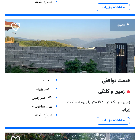
شماره طبقه: --
مشاهده جزییات
4 تصویر
قیمت توافقی
-- خواب
-- متر زیربنا
زمین و کلنگی
172 متر زمین
زمین سرخکلا تپه ۱۷۲ متر با پروانه ساخت
سال ساخت --
زیرآب
شماره طبقه: --
مشاهده جزییات
4 تصویر