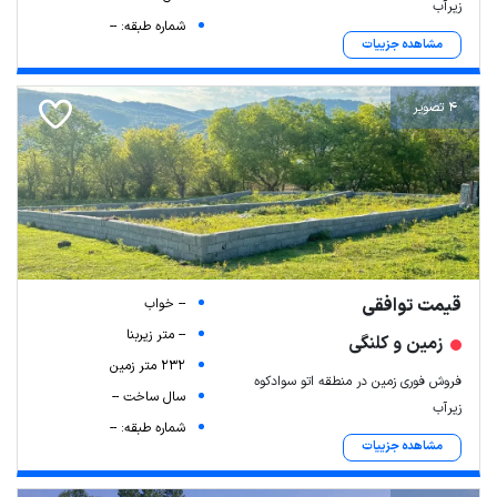
زیرآب
شماره طبقه: --
مشاهده جزییات
4 تصویر
قیمت توافقی
-- خواب
-- متر زیربنا
زمین و کلنگی
232 متر زمین
فروش فوری زمین در منطقه اتو سوادکوه
سال ساخت --
زیرآب
شماره طبقه: --
مشاهده جزییات