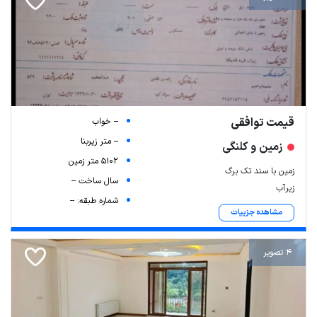
قیمت توافقی
-- خواب
-- متر زیربنا
زمین و کلنگی
5102 متر زمین
زمین با سند تک برگ
سال ساخت --
زیرآب
شماره طبقه: --
مشاهده جزییات
4 تصویر