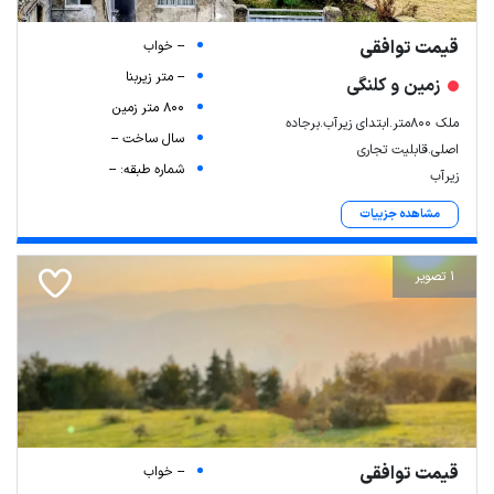
قیمت توافقی
-- خواب
-- متر زیربنا
زمین و کلنگی
800 متر زمین
ملک ۸۰۰متر.ابتدای زیرآب.برجاده
سال ساخت --
اصلی.قابلیت تجاری
شماره طبقه: --
زیرآب
مشاهده جزییات
1 تصویر
قیمت توافقی
-- خواب