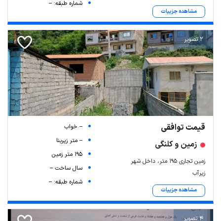
شماره طبقه: --
مشاهده جزییات
2 تصویر
قیمت توافقی
-- خواب
-- متر زیربنا
زمین و کلنگی
195 متر زمین
زمین تجاری 195 متر، داخل شهر
سال ساخت --
زیرآب
شماره طبقه: --
مشاهده جزییات
4 تصویر