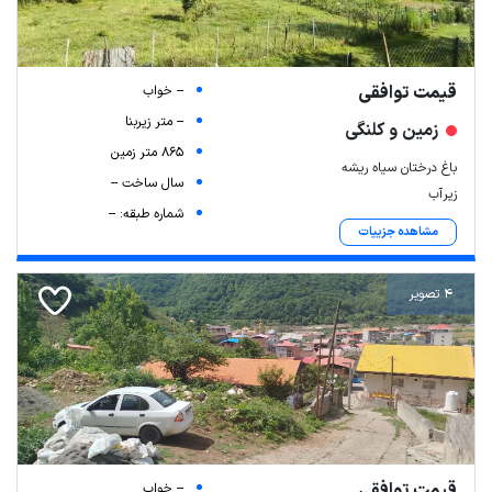
قیمت توافقی
-- خواب
-- متر زیربنا
زمین و کلنگی
865 متر زمین
باغ درختان سیاه ریشه
سال ساخت --
زیرآب
شماره طبقه: --
مشاهده جزییات
4 تصویر
قیمت توافقی
-- خواب