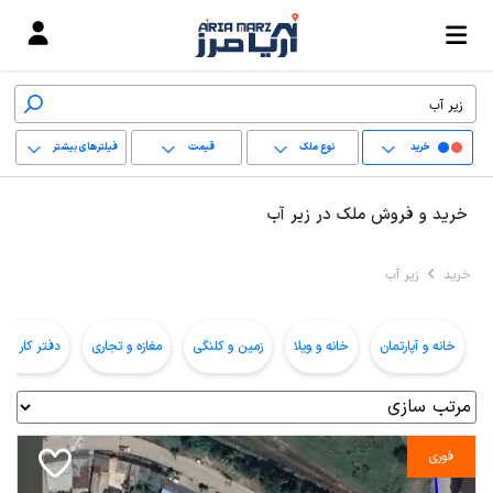
خرید
نوع ملک
قیمت
فیلترهای بیشتر
+
خرید و فروش ملک در زیر آب
−
خرید
زیر آب
پاک کردن محدوده
انتخابی
خانه و آپارتمان
خانه و ویلا
زمین و کلنگی
مغازه و تجاری
دفتر کار و ا
فوری