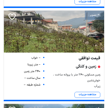
مشاهده جزییات
3 تصویر
قیمت توافقی
-- خواب
-- متر زیربنا
زمین و کلنگی
240 متر زمین
زمین مسکونی ۲۴۰ متر با پروانه ساخت ،
سال ساخت --
خوش‌نشین
شماره طبقه: --
زیرآب
مشاهده جزییات