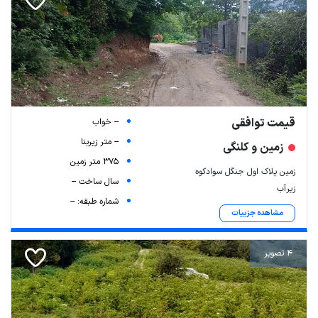
قیمت توافقی
-- خواب
-- متر زیربنا
زمین و کلنگی
375 متر زمین
زمین پلاک اول جنگل سوادکوه
سال ساخت --
زیرآب
شماره طبقه: --
مشاهده جزییات
4 تصویر