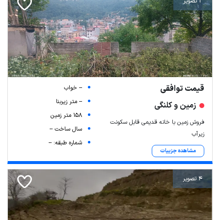
2 تصویر
قیمت توافقی
-- خواب
-- متر زیربنا
زمین و کلنگی
158 متر زمین
فروش زمین با خانه قدیمی قابل سکونت
سال ساخت --
زیرآب
شماره طبقه: --
مشاهده جزییات
4 تصویر