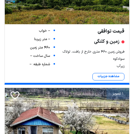
قیمت توافقی
-- خواب
-- متر زیربنا
زمین و کلنگی
460 متر زمین
فروش زمین ۴۶۰ متری خارج از بافت، لولاک
سال ساخت --
سوادکوه
شماره طبقه: --
زیرآب
مشاهده جزییات
1 تصویر