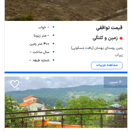
قیمت توافقی
-- خواب
-- متر زیربنا
زمین و کلنگی
400 متر زمین
زمین روستای بهمنان (بافت مسکونی)
سال ساخت --
زیرآب
شماره طبقه: --
مشاهده جزییات
4 تصویر