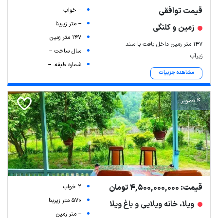
قیمت توافقی
-- خواب
-- متر زیربنا
زمین و کلنگی
147 متر زمین
147 متر زمین داخل بافت با سند
سال ساخت --
زیرآب
شماره طبقه: --
مشاهده جزییات
4 تصویر
قیمت: 4,500,000,000 تومان
2 خواب
570 متر زیربنا
ویلا، خانه ویلایی و باغ ویلا
-- متر زمین