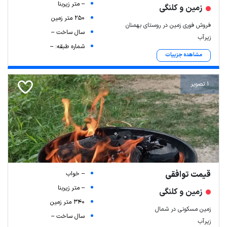
-- متر زیربنا
زمین و کلنگی
250 متر زمین
فروش فوری زمین در روستای بهمنان
سال ساخت --
زیرآب
شماره طبقه: --
مشاهده جزییات
1 تصویر
قیمت توافقی
-- خواب
-- متر زیربنا
زمین و کلنگی
340 متر زمین
زمین مسکونی در شمال
سال ساخت --
زیرآب