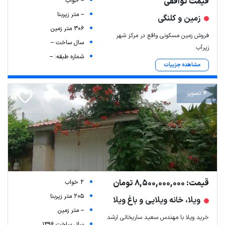
قیمت توافقی
-- خواب
-- متر زیربنا
زمین و کلنگی
306 متر زمین
فروش زمین مسکونی واقع در مرکز شهر
سال ساخت --
زیرآب
شماره طبقه: --
مشاهده جزییات
4 تصویر
قیمت: 8,500,000,000 تومان
2 خواب
205 متر زیربنا
ویلا، خانه ویلایی و باغ ویلا
-- متر زمین
خرید ویلا با مهندس سعید ساریخانی ارشد
سال ساخت 1396