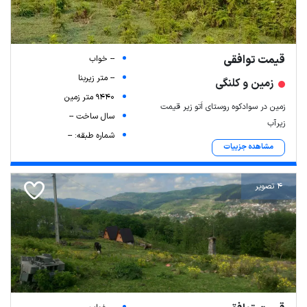
قیمت توافقی
-- خواب
-- متر زیربنا
زمین و کلنگی
9440 متر زمین
زمین در سوادکوه روستای اَتو زیر قیمت
سال ساخت --
زیرآب
شماره طبقه: --
مشاهده جزییات
4 تصویر