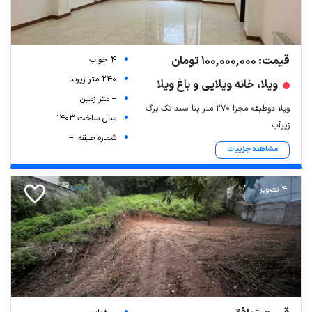
قیمت: 100,000,000 تومان
4 خواب
240 متر زیربنا
ویلا، خانه ویلایی و باغ ویلا
-- متر زمین
ویلا دوطبقه مجزا 270 متر بنا_سند تک برگ
سال ساخت 1403
زیرآب
شماره طبقه: --
مشاهده جزییات
4 تصویر