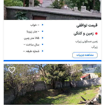
قیمت توافقی
-- خواب
-- متر زیربنا
زمین و کلنگی
185 متر زمین
زمین مسکونی زیراب
سال ساخت --
زیرآب
شماره طبقه: --
مشاهده جزییات
3 تصویر