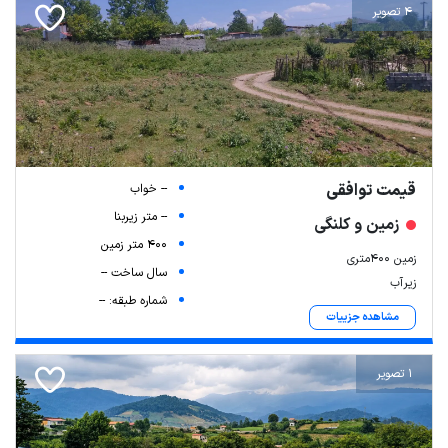
4 تصویر
قیمت توافقی
-- خواب
-- متر زیربنا
زمین و کلنگی
400 متر زمین
زمین ۴۰۰متری
سال ساخت --
زیرآب
شماره طبقه: --
مشاهده جزییات
1 تصویر