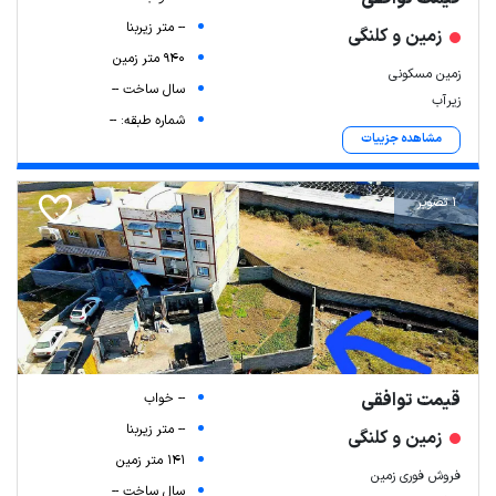
-- متر زیربنا
زمین و کلنگی
940 متر زمین
زمین مسکونی
سال ساخت --
زیرآب
شماره طبقه: --
مشاهده جزییات
1 تصویر
قیمت توافقی
-- خواب
-- متر زیربنا
زمین و کلنگی
141 متر زمین
فروش فوری زمین
سال ساخت --