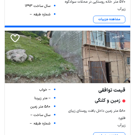
570 متر خانه روستایی در محلات سوادکوه
سال ساخت 1393
زیرآب
شماره طبقه: --
مشاهده جزییات
4 تصویر
قیمت توافقی
-- خواب
-- متر زیربنا
زمین و کلنگی
580 متر زمین
580 متر زمین داخل بافت روستای زیبای
سال ساخت --
فلورد
شماره طبقه: --
زیرآب