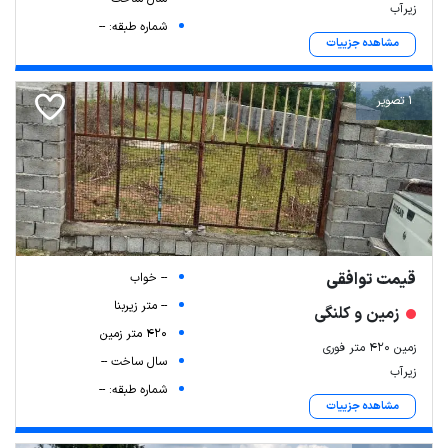
زیرآب
شماره طبقه: --
مشاهده جزییات
1 تصویر
قیمت توافقی
-- خواب
-- متر زیربنا
زمین و کلنگی
420 متر زمین
زمین ۴۲۰ متر فوری
سال ساخت --
زیرآب
شماره طبقه: --
مشاهده جزییات