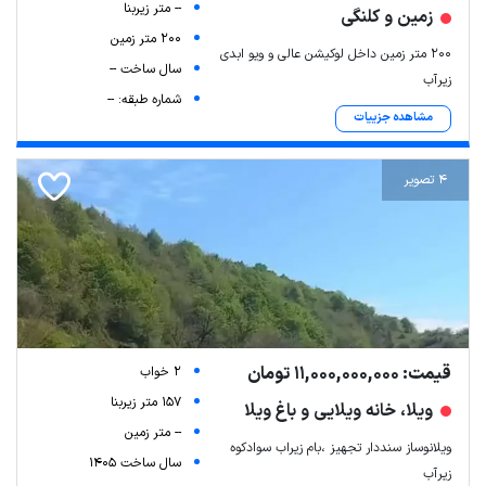
-- متر زیربنا
زمین و کلنگی
200 متر زمین
۲۰۰ متر زمین داخل لوکیشن عالی و ویو ابدی
سال ساخت --
زیرآب
شماره طبقه: --
مشاهده جزییات
4 تصویر
قیمت: 11,000,000,000 تومان
2 خواب
157 متر زیربنا
ویلا، خانه ویلایی و باغ ویلا
-- متر زمین
ویلانوساز سنددار تجهیز ،بام زیراب سوادکوه
سال ساخت 1405
زیرآب