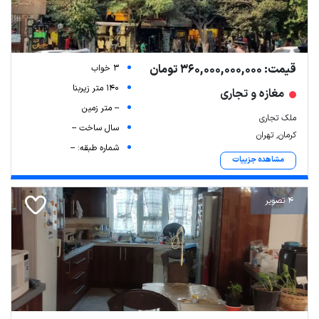
قیمت: 360,000,000,000 تومان
3 خواب
140 متر زیربنا
مغازه و تجاری
-- متر زمین
ملک تجاری
سال ساخت --
کرمان, تهران
شماره طبقه: --
مشاهده جزییات
4 تصویر