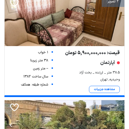
2 تصویر
قیمت: 5,900,000,000 تومان
1 خواب
38 متر زیربنا
آپارتمان
-- متر زمین
۳۸.۵ متر _ ارزنده _ بخت آزاد
سال ساخت 1382
وحیدیه, تهران
شماره طبقه: همکف
مشاهده جزییات
4 تصویر