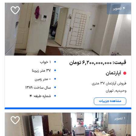
4 تصویر
قیمت: 6,200,000,000 تومان
1 خواب
37 متر زیربنا
آپارتمان
-- متر زمین
فروش آپارتمان ۳۷ متری
سال ساخت 1389
وحیدیه, تهران
شماره طبقه: 4
مشاهده جزییات
1 تصویر