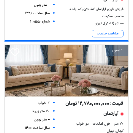
-- متر زمین
فروش فوری اپارتمان ۵۷ متری کم واحد
سال ساخت 1381
مناسب سکونت
شماره طبقه: 1
سبلان (لشگر), تهران
مشاهده جزییات
1 تصویر
قیمت: 12,780,000,000 تومان
2 خواب
70 متر زیربنا
آپارتمان
-- متر زمین
70 متر _ فول امکانات _ دو خواب
سال ساخت 1400
کرمان, تهران