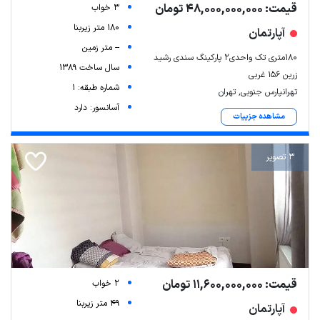
قیمت: 48,000,000,000 تومان
3 خواب
180 متر زیربنا
آپارتمان
-- متر زمین
180متری تک واحدی2 پارکینگ سندی رشید
سال ساخت 1389
زرین 156 غربی
شماره طبقه: 1
تهرانپارس جنوبی, تهران
آسانسور: دارد
مشاهده جزییات
3 تصویر
قیمت: 11,600,000,000 تومان
2 خواب
49 متر زیربنا
آپارتمان