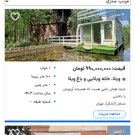
4 تصویر
قیمت: 990,000,000 تومان
1 خواب
100 متر زیربنا
ویلا، خانه ویلایی و باغ ویلا
-- متر زمین
اینجا همان جایی هست که همیشه آرزویش
سال ساخت 1403
را داشتی
شماره طبقه: --
سبلان (لشگر), تهران
مشاهده جزییات
1 تصویر