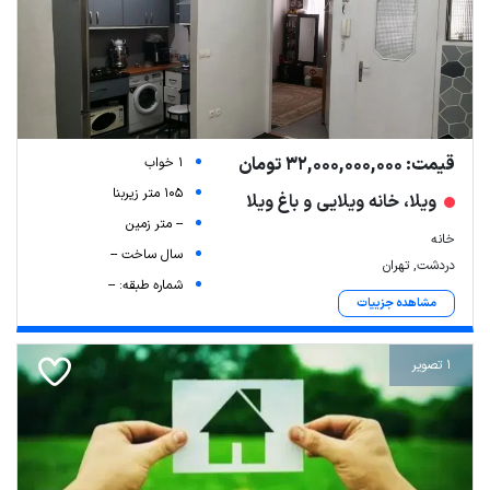
قیمت: 32,000,000,000 تومان
1 خواب
105 متر زیربنا
ویلا، خانه ویلایی و باغ ویلا
-- متر زمین
خانه
سال ساخت --
دردشت, تهران
شماره طبقه: --
مشاهده جزییات
1 تصویر