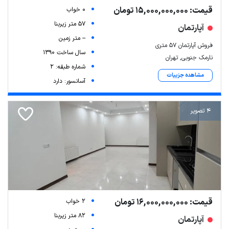
قیمت: 15,000,000,000 تومان
0 خواب
57 متر زیربنا
آپارتمان
-- متر زمین
فروش آپارتمان ۵۷ متری
سال ساخت 1390
نارمک جنوبی, تهران
شماره طبقه: 2
مشاهده جزییات
آسانسور: دارد
4 تصویر
قیمت: 16,000,000,000 تومان
2 خواب
82 متر زیربنا
آپارتمان