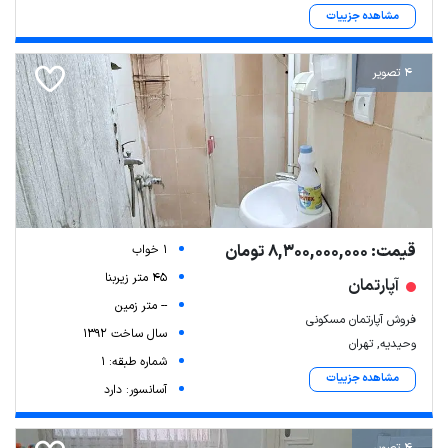
مشاهده جزییات
4 تصویر
قیمت: 8,300,000,000 تومان
1 خواب
45 متر زیربنا
آپارتمان
-- متر زمین
فروش آپارتمان مسکونی
سال ساخت 1392
وحیدیه, تهران
شماره طبقه: 1
مشاهده جزییات
آسانسور: دارد