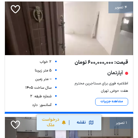
4 تصویر
قیمت: 600,000,000 تومان
2 خواب
5 متر زیربنا
آپارتمان
-- متر زمین
اطلاعیه فوری برای مستاجرین محترم
سال ساخت 1405
هفت حوض, تهران
شماره طبقه: 2
مشاهده جزییات
آسانسور: دارد
درخواست
نقشه
1 تصویر
ملک