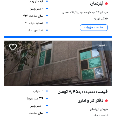
86 متر زیربنا
آپارتمان
-- متر زمین
میدان ۹۴ دو خوابه دو پارکینگ سندی
سال ساخت 1397
فدک, تهران
شماره طبقه: 4
مشاهده جزییات
آسانسور: دارد
1 تصویر
قیمت: 7,450,000,000 تومان
2 خواب
34 متر زیربنا
دفتر کار و اداری
-- متر زمین
فروش آپارتمان
سال ساخت --
ارامنه, تهران