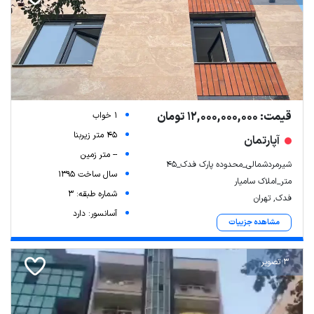
قیمت: 12,000,000,000 تومان
1 خواب
45 متر زیربنا
آپارتمان
-- متر زمین
شیرمردشمالی_محدوده پارک فدک_۴۵
سال ساخت 1395
متر_املاک سامیار
شماره طبقه: 3
فدک, تهران
آسانسور: دارد
مشاهده جزییات
3 تصویر