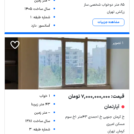
-- متر زمین
۸۵ متر دوخواب شخصی ساز
سال ساخت 1405
زرکش, تهران
شماره طبقه: 1
مشاهده جزییات
آسانسور: دارد
1 تصویر
Leaflet
| Map data ©
ariamarz.com
قیمت: 7,000,000,000 تومان
1 خواب
43 متر زیربنا
آپارتمان
-- متر زمین
خ کرمان جنوبی خ احمدی ۴۳متر ۱خ سوم
سال ساخت 1381
مسکن امیری
شماره طبقه: 3
کرمان, تهران