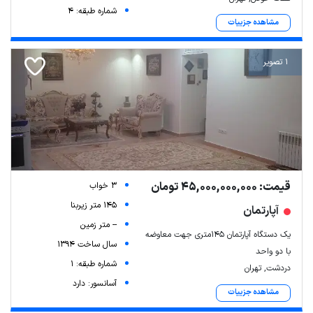
شماره طبقه: 4
مشاهده جزییات
1 تصویر
قیمت: 45,000,000,000 تومان
3 خواب
145 متر زیربنا
آپارتمان
-- متر زمین
یک دستگاه آپارتمان ۱۴۵متری جهت معاوضه
سال ساخت 1394
با دو واحد
شماره طبقه: 1
دردشت, تهران
آسانسور: دارد
مشاهده جزییات