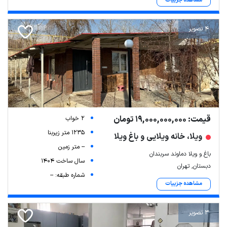
مشاهده جزییات
4 تصویر
قیمت: 19,000,000,000 تومان
2 خواب
1235 متر زیربنا
ویلا، خانه ویلایی و باغ ویلا
-- متر زمین
باغ و ویلا دماوند سربندان
سال ساخت 1404
دبستان, تهران
شماره طبقه: --
مشاهده جزییات
3 تصویر