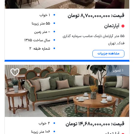
قیمت: 8,700,000,000 تومان
1 خواب
55 متر زیربنا
آپارتمان
-- متر زمین
55 متر آپارتمان نارمک مناسب سرمایه گذاری
سال ساخت 1385
فدک, تهران
شماره طبقه: 2
مشاهده جزییات
1 تصویر
قیمت: 14,680,000,000 تومان
2 خواب
106 متر زیربنا