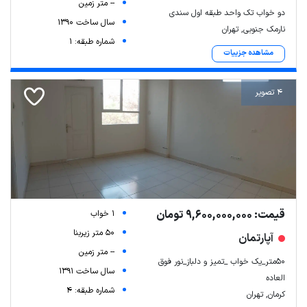
-- متر زمین
دو خواب تک واحد طبقه اول سندی
سال ساخت 1390
نارمک جنوبی, تهران
شماره طبقه: 1
مشاهده جزییات
4 تصویر
قیمت: 9,600,000,000 تومان
1 خواب
50 متر زیربنا
آپارتمان
-- متر زمین
50متر_یک خواب _تمیز و دلباز_نور فوق
سال ساخت 1391
العاده
شماره طبقه: 4
کرمان, تهران