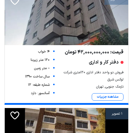
قیمت: 42,000,000,000 تومان
4 خواب
120 متر زیربنا
دفتر کار و اداری
-- متر زمین
فروش دو واحد دفتر اداری ۱۲۰متری شرکت
سال ساخت 1390
لوکس شرق
شماره طبقه: 12
نارمک جنوبی, تهران
آسانسور: دارد
مشاهده جزییات
1 تصویر