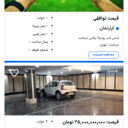
قیمت توافقی
-- خواب
-- متر زیربنا
آپارتمان
-- متر زمین
شش متر رونیکا پلاس دردشت
سال ساخت --
دردشت, تهران
شماره طبقه: --
مشاهده جزییات
4 تصویر
قیمت: 25,000,000,000 تومان
2 خواب