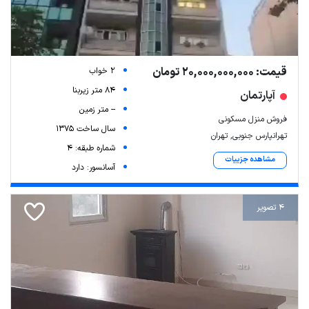
قیمت: 20,000,000,000 تومان
2 خواب
84 متر زیربنا
آپارتمان
-- متر زمین
فروش منزل مسکونی
سال ساخت 1375
تهرانپارس جنوبی, تهران
شماره طبقه: 4
مشاهده جزییات
آسانسور: دارد
4 تصویر