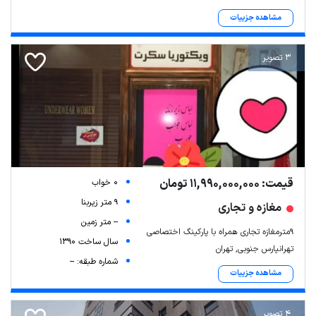
مشاهده جزییات
3 تصویر
قیمت: 11,990,000,000 تومان
0 خواب
9 متر زیربنا
مغازه و تجاری
-- متر زمین
۹مترمغازه تجاری همراه با پارکینگ اختصاصی
سال ساخت 1390
تهرانپارس جنوبی, تهران
شماره طبقه: --
مشاهده جزییات
4 تصویر