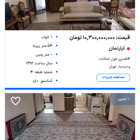
قیمت: 10,300,000,000 تومان
1 خواب
54 متر زیربنا
آپارتمان
-- متر زمین
54متری فول امکانات
سال ساخت 1392
وحیدیه, تهران
شماره طبقه: 4
مشاهده جزییات
آسانسور: دارد
1 تصویر