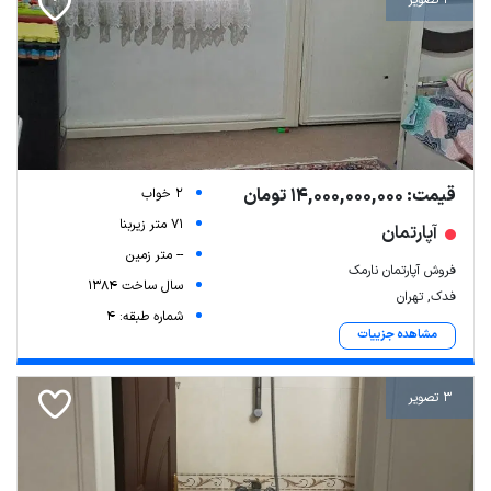
4 تصویر
قیمت: 14,000,000,000 تومان
2 خواب
71 متر زیربنا
آپارتمان
-- متر زمین
فروش آپارتمان نارمک
سال ساخت 1384
فدک, تهران
شماره طبقه: 4
مشاهده جزییات
3 تصویر