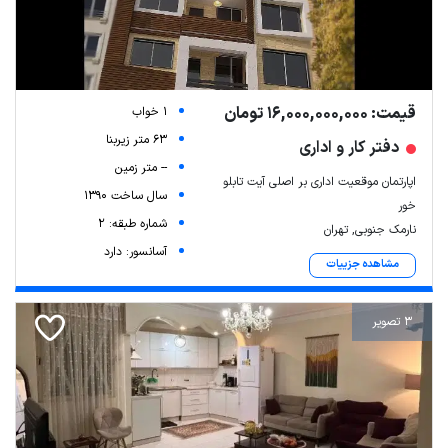
قیمت: 16,000,000,000 تومان
1 خواب
63 متر زیربنا
دفتر کار و اداری
-- متر زمین
اپارتمان موقعیت اداری بر اصلی آیت تابلو
سال ساخت 1390
خور
شماره طبقه: 2
نارمک جنوبی, تهران
آسانسور: دارد
مشاهده جزییات
3 تصویر