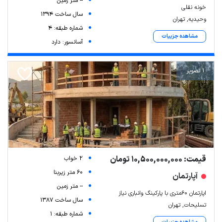
-- متر زمین
خونه نقلی
سال ساخت 1394
وحیدیه, تهران
شماره طبقه: 4
مشاهده جزییات
آسانسور: دارد
1 تصویر
قیمت: 10,500,000,000 تومان
2 خواب
60 متر زیربنا
آپارتمان
-- متر زمین
اپارتمان ۶۰متری با پارکینگ وانباری نیاز
سال ساخت 1387
تسلیحات, تهران
شماره طبقه: 1