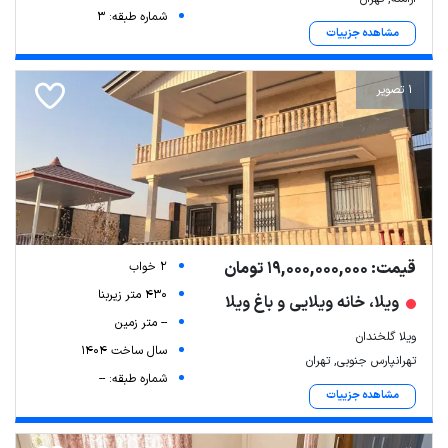
شماره طبقه: 3
مشاهده جزییات
1 تصویر
قیمت: 19,000,000,000 تومان
2 خواب
430 متر زیربنا
ویلا، خانه ویلایی و باغ ویلا
-- متر زمین
ویلا گلخندان
سال ساخت 1404
تهرانپارس جنوبی, تهران
شماره طبقه: --
مشاهده جزییات