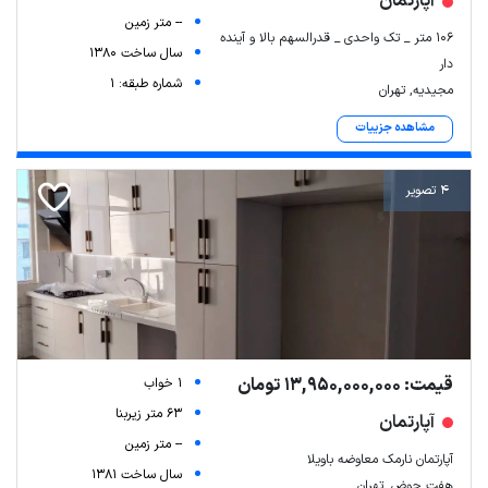
آپارتمان
-- متر زمین
106 متر _ تک واحدی _ قدرالسهم بالا و آینده
سال ساخت 1380
دار
شماره طبقه: 1
مجیدیه, تهران
مشاهده جزییات
4 تصویر
قیمت: 13,950,000,000 تومان
1 خواب
63 متر زیربنا
آپارتمان
-- متر زمین
آپارتمان نارمک معاوضه باویلا
سال ساخت 1381
هفت حوض, تهران