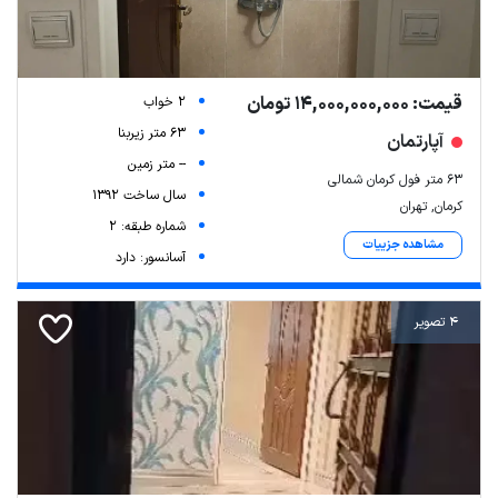
قیمت: 14,000,000,000 تومان
2 خواب
63 متر زیربنا
آپارتمان
-- متر زمین
۶۳ متر فول کرمان شمالی
سال ساخت 1392
کرمان, تهران
شماره طبقه: 2
مشاهده جزییات
آسانسور: دارد
4 تصویر