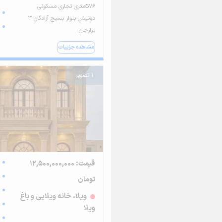
576متری تجاری مسکونی
دونپش بلوار بسیج آزادگان 3
برازجان
مشاهده جزییات
1 تصویر
قیمت: 12,500,000,000
تومان
ویلا، خانه ویلایی و باغ
ویلا