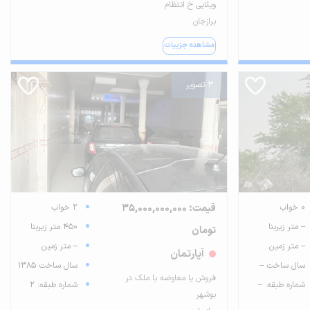
ویلایی خ انتظام
برازجان
مشاهده جزییات
3 تصویر
0 خواب
قیمت: 35,000,000,000
2 خواب
-- متر زیربنا
450 متر زیربنا
تومان
-- متر زمین
-- متر زمین
آپارتمان
سال ساخت --
سال ساخت 1385
فروش یا معاوضه با ملک در
شماره طبقه: --
شماره طبقه: 2
بوشهر