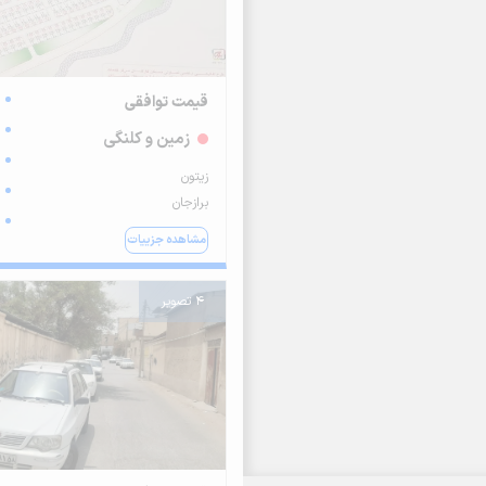
قیمت توافقی
زمین و کلنگی
زیتون
برازجان
مشاهده جزییات
4 تصویر