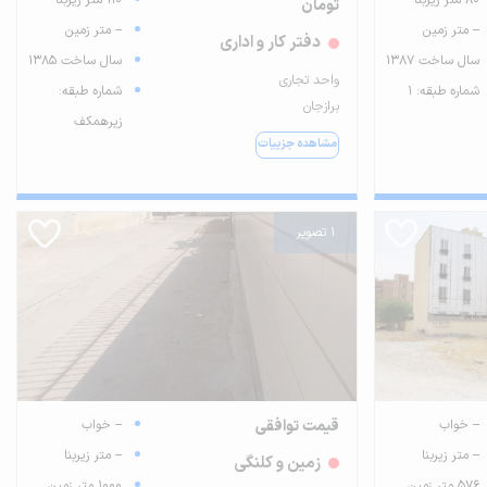
80 متر زیربنا
110 متر زیربنا
تومان
-- متر زمین
-- متر زمین
دفتر کار و اداری
سال ساخت 1387
سال ساخت 1385
واحد تجاری
شماره طبقه: 1
شماره طبقه:
برازجان
زیرهمکف
مشاهده جزییات
1 تصویر
-- خواب
قیمت توافقی
-- خواب
-- متر زیربنا
-- متر زیربنا
زمین و کلنگی
576 متر زمین
1000 متر زمین