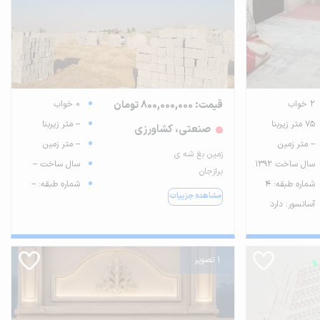
2 خواب
قیمت: 800,000,000 تومان
0 خواب
75 متر زیربنا
-- متر زیربنا
صنعتی، کشاورزی
-- متر زمین
-- متر زمین
زمین بغ شه ی
سال ساخت 1392
سال ساخت --
برازجان
شماره طبقه: 4
شماره طبقه: --
مشاهده جزییات
آسانسور: دارد
1 تصویر