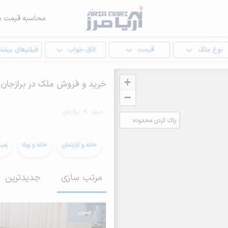
محاسبه قیمت م
نوع ملک
قیمت
اتاق خواب
فیلترهای بیشتر
+
خرید و فروش ملک در برازجان
−
خرید
برازجان
پاک کردن محدوده
انتخابی
خانه و آپارتمان
خانه و ویلا
زمی
مرتب سازی
جدیدترین
1 تصویر