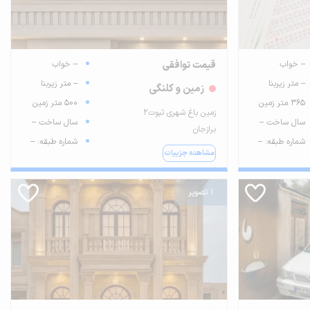
-- خواب
قیمت توافقی
-- خواب
-- متر زیربنا
-- متر زیربنا
زمین و کلنگی
365 متر زمین
500 متر زمین
زمین باغ شهری ثبوت2
سال ساخت --
سال ساخت --
برازجان
شماره طبقه: --
شماره طبقه: --
مشاهده جزییات
1 تصویر