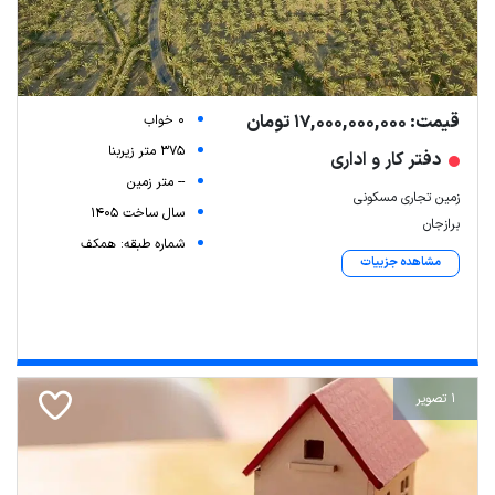
قیمت: 17,000,000,000 تومان
0 خواب
375 متر زیربنا
دفتر کار و اداری
-- متر زمین
زمین تجاری مسکونی
سال ساخت 1405
برازجان
شماره طبقه: همکف
مشاهده جزییات
1 تصویر