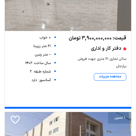
قیمت: 3,900,000,000 تومان
0 خواب
61 متر زیربنا
دفتر کار و اداری
-- متر زمین
سالن تجاری 61 متری جهت فروش
سال ساخت 1402
برازجان
شماره طبقه: 2
مشاهده جزییات
آسانسور: دارد
1 تصویر