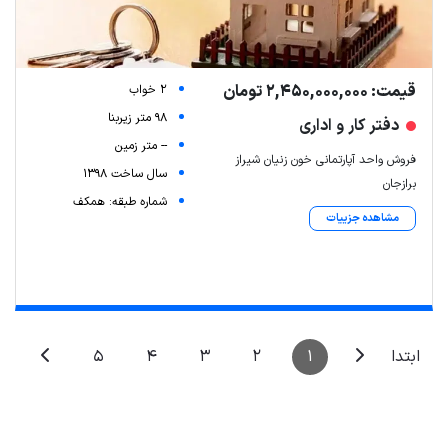
قیمت: 2,450,000,000 تومان
2 خواب
98 متر زیربنا
دفتر کار و اداری
-- متر زمین
فروش واحد آپارتمانی خون زنیان شیراز
سال ساخت 1398
برازجان
شماره طبقه: همکف
مشاهده جزییات
Leaflet
| Map data ©
ariamarz.com
5
4
3
2
1
ابتدا