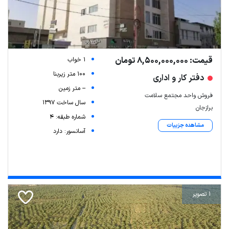
قیمت: 8,500,000,000 تومان
1 خواب
100 متر زیربنا
دفتر کار و اداری
-- متر زمین
فروش واحد مجتمع سلامت
سال ساخت 1397
برازجان
شماره طبقه: 4
مشاهده جزییات
آسانسور: دارد
1 تصویر