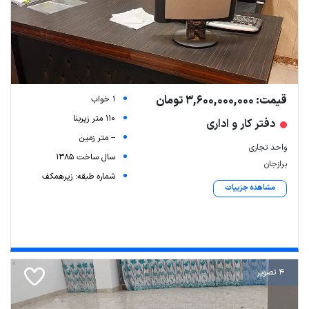
قیمت: 3,600,000,000 تومان
1 خواب
110 متر زیربنا
دفتر کار و اداری
-- متر زمین
واحد تجاری
سال ساخت 1385
برازجان
شماره طبقه: زیرهمکف
مشاهده جزییات
4 تصویر