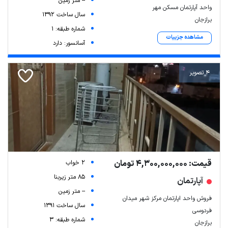
-- متر زمین
واحد آپارتمان مسکن مهر
سال ساخت 1392
برازجان
شماره طبقه: 1
مشاهده جزییات
آسانسور: دارد
4 تصویر
قیمت: 4,300,000,000 تومان
2 خواب
85 متر زیربنا
آپارتمان
-- متر زمین
فروش واحد اپارتمان مرکز شهر میدان
سال ساخت 1391
فردوسی
شماره طبقه: 3
برازجان