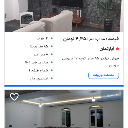
قیمت: 4,350,000,000 تومان
2 خواب
85 متر زیربنا
آپارتمان
-- متر زمین
فروش آپارتمان 85 متری کوچه 17 فردوسی
سال ساخت 1402
برازجان
شماره طبقه: 1
مشاهده جزییات
آسانسور: دارد
4 تصویر