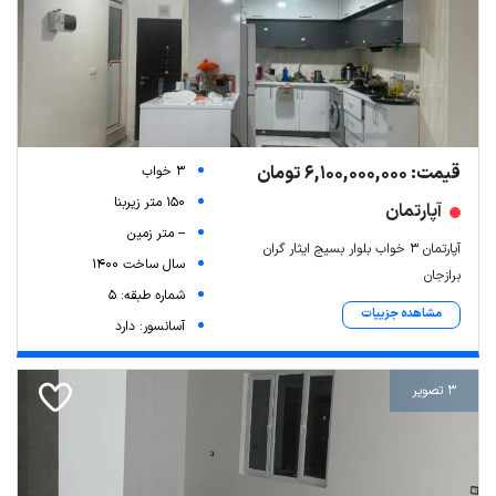
قیمت: 6,100,000,000 تومان
3 خواب
150 متر زیربنا
آپارتمان
-- متر زمین
آپارتمان ۳ خواب بلوار بسیج ایثار گران
سال ساخت 1400
برازجان
شماره طبقه: 5
مشاهده جزییات
آسانسور: دارد
3 تصویر