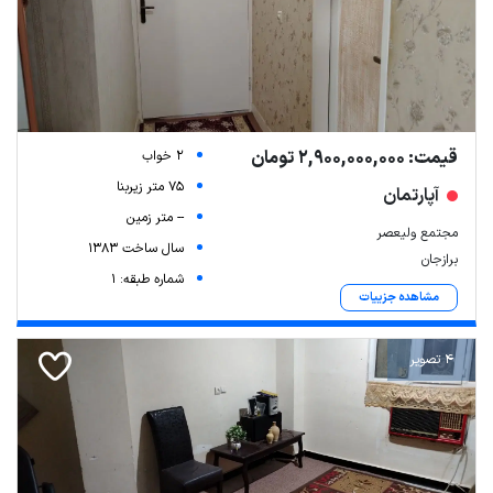
قیمت: 2,900,000,000 تومان
2 خواب
75 متر زیربنا
آپارتمان
-- متر زمین
مجتمع ولیعصر
سال ساخت 1383
برازجان
شماره طبقه: 1
مشاهده جزییات
4 تصویر