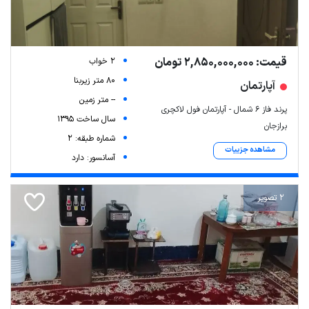
قیمت: 2,850,000,000 تومان
2 خواب
80 متر زیربنا
آپارتمان
-- متر زمین
پرند فاز ۶ شمال - آپارتمان فول لاکچری
سال ساخت 1395
برازجان
شماره طبقه: 2
مشاهده جزییات
آسانسور: دارد
2 تصویر