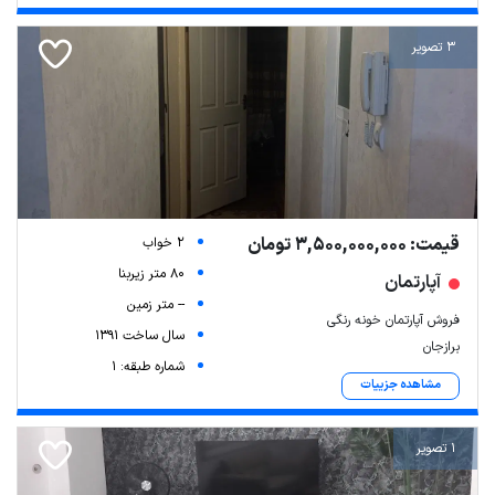
3 تصویر
قیمت: 3,500,000,000 تومان
2 خواب
80 متر زیربنا
آپارتمان
-- متر زمین
فروش آپارتمان خونه رنگی
سال ساخت 1391
برازجان
شماره طبقه: 1
مشاهده جزییات
1 تصویر