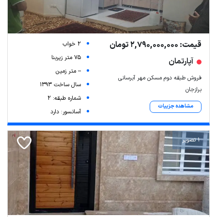
قیمت: 2,790,000,000 تومان
2 خواب
75 متر زیربنا
آپارتمان
-- متر زمین
فروش طبقه دوم مسکن مهر آبرسانی
سال ساخت 1393
برازجان
شماره طبقه: 2
مشاهده جزییات
آسانسور: دارد
1 تصویر