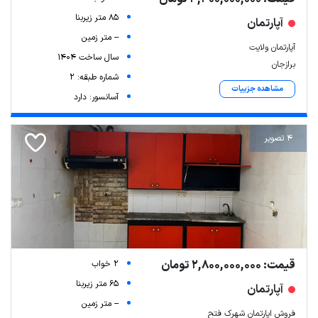
85 متر زیربنا
آپارتمان
-- متر زمین
آپارتمان ولایت
سال ساخت 1404
برازجان
شماره طبقه: 2
مشاهده جزییات
آسانسور: دارد
4 تصویر
قیمت: 2,800,000,000 تومان
2 خواب
65 متر زیربنا
آپارتمان
-- متر زمین
فروش اپارتمان شهرک فتح