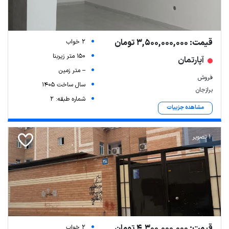
قیمت: 3,500,000,000 تومان
2 خواب
150 متر زیربنا
آپارتمان
-- متر زمین
فروش
سال ساخت 1405
برازجان
شماره طبقه: 2
مشاهده جزییات
1 تصویر
قیمت: 4,300,000,000 تومان
2 خواب