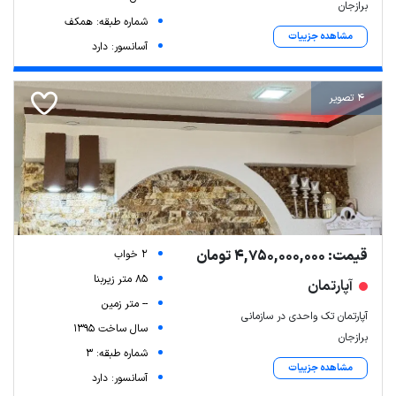
برازجان
شماره طبقه: همکف
مشاهده جزییات
آسانسور: دارد
4 تصویر
قیمت: 4,750,000,000 تومان
2 خواب
85 متر زیربنا
آپارتمان
-- متر زمین
آپارتمان تک واحدی در سازمانی
سال ساخت 1395
برازجان
شماره طبقه: 3
مشاهده جزییات
آسانسور: دارد