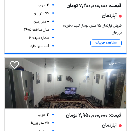
قیمت: 7,200,000,000 تومان
2 خواب
95 متر زیربنا
آپارتمان
-- متر زمین
فروش آپارتمان ۹۵ متری نوساز کلید نخورده
سال ساخت 1405
برازجان
شماره طبقه: 6
مشاهده جزییات
آسانسور: دارد
4 تصویر
قیمت: 2,950,000,000 تومان
2 خواب
75 متر زیربنا
آپارتمان