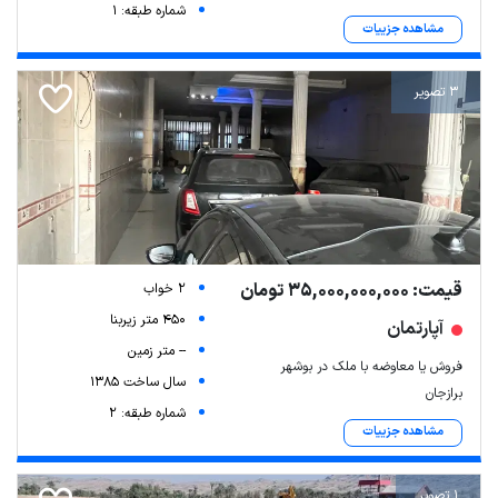
شماره طبقه: 1
مشاهده جزییات
3 تصویر
قیمت: 35,000,000,000 تومان
2 خواب
450 متر زیربنا
آپارتمان
-- متر زمین
فروش یا معاوضه با ملک در بوشهر
سال ساخت 1385
برازجان
شماره طبقه: 2
مشاهده جزییات
1 تصویر