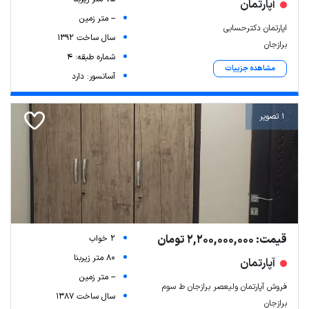
آپارتمان
-- متر زمین
اپارتمان دکترحسابی
سال ساخت 1392
برازجان
شماره طبقه: 4
مشاهده جزییات
آسانسور: دارد
1 تصویر
قیمت: 2,200,000,000 تومان
2 خواب
80 متر زیربنا
آپارتمان
-- متر زمین
فروش آپارتمان ولیعصر برازجان ط سوم
سال ساخت 1387
برازجان