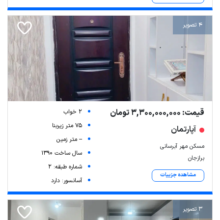
4 تصویر
قیمت: 3,300,000,000 تومان
2 خواب
Leaflet
| Map data ©
ariamarz.com
75 متر زیربنا
آپارتمان
-- متر زمین
مسکن مهر آبرسانی
سال ساخت 1390
برازجان
شماره طبقه: 2
مشاهده جزییات
آسانسور: دارد
3 تصویر