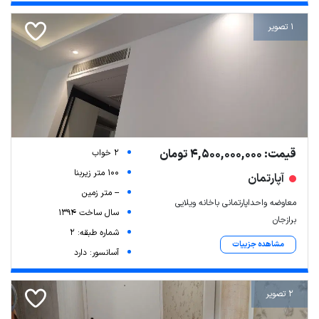
1 تصویر
قیمت: 4,500,000,000 تومان
2 خواب
100 متر زیربنا
آپارتمان
-- متر زمین
معاوضه واحداپارتمانی باخانه ویلایی
سال ساخت 1394
برازجان
شماره طبقه: 2
مشاهده جزییات
آسانسور: دارد
2 تصویر