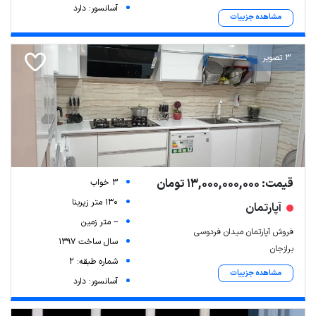
آسانسور: دارد
مشاهده جزییات
3 تصویر
قیمت: 13,000,000,000 تومان
3 خواب
130 متر زیربنا
آپارتمان
-- متر زمین
فروش آپارتمان میدان فردوسی
سال ساخت 1397
برازجان
شماره طبقه: 2
مشاهده جزییات
آسانسور: دارد