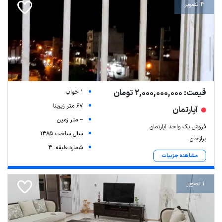
3 تصویر
قیمت: 2,000,000,000 تومان
1 خواب
67 متر زیربنا
آپارتمان
-- متر زمین
فروش یک واحد آپارتمان
سال ساخت 1385
برازجان
شماره طبقه: 3
مشاهده جزییات
1 تصویر