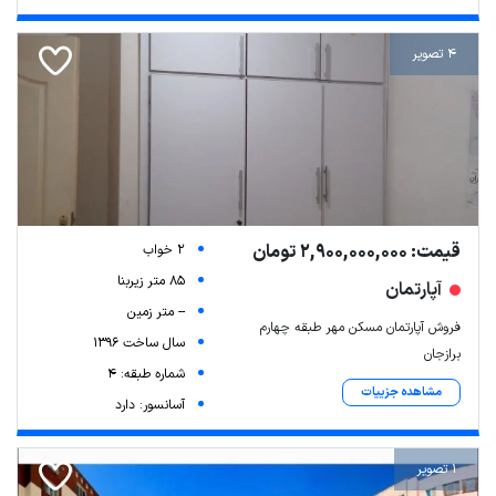
4 تصویر
قیمت: 2,900,000,000 تومان
2 خواب
85 متر زیربنا
آپارتمان
-- متر زمین
فروش آپارتمان مسکن مهر طبقه چهارم
سال ساخت 1396
برازجان
شماره طبقه: 4
مشاهده جزییات
آسانسور: دارد
1 تصویر