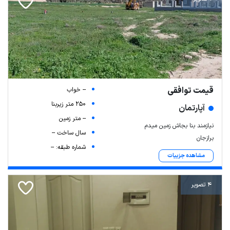
قیمت توافقی
-- خواب
250 متر زیربنا
آپارتمان
-- متر زمین
نیازمند بنا بجاش زمین میدم
سال ساخت --
برازجان
شماره طبقه: --
مشاهده جزییات
4 تصویر