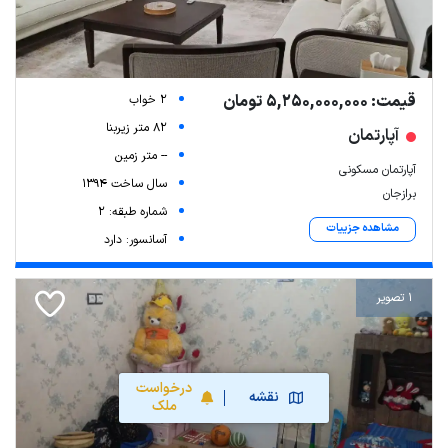
قیمت: 5,250,000,000 تومان
2 خواب
82 متر زیربنا
آپارتمان
-- متر زمین
آپارتمان مسکونی
سال ساخت 1394
برازجان
شماره طبقه: 2
مشاهده جزییات
آسانسور: دارد
1 تصویر
درخواست
نقشه
ملک