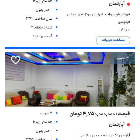
85 متر زیربنا
آپارتمان
-- متر زمین
فروش فوری واحد اپارتمان مرکز شهر میدان
سال ساخت 1392
فردوسی
شماره طبقه: 3
برازجان
آسانسور: دارد
مشاهده جزییات
4 تصویر
قیمت: 4,750,000,000 تومان
2 خواب
85 متر زیربنا
آپارتمان
-- متر زمین
آپارتمان تک واحده خیابان سازمانی
سال ساخت 1395