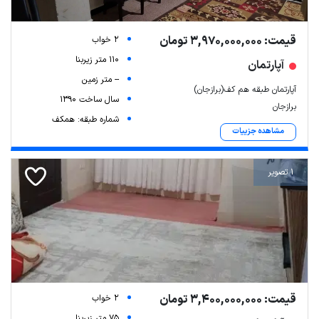
قیمت: 3,970,000,000 تومان
2 خواب
110 متر زیربنا
آپارتمان
-- متر زمین
آپارتمان طبقه هم کف(برازجان)
سال ساخت 1390
برازجان
شماره طبقه: همکف
مشاهده جزییات
1 تصویر
قیمت: 3,400,000,000 تومان
2 خواب
75 متر زیربنا