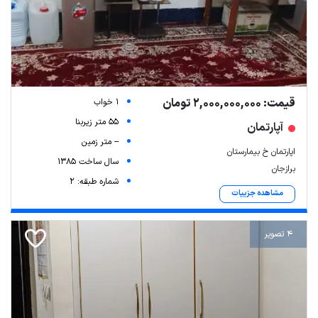
قیمت: 2,000,000,000 تومان
1 خواب
55 متر زیربنا
آپارتمان
-- متر زمین
اپارتمان خ بیمارستان
سال ساخت 1385
برازجان
شماره طبقه: 2
مشاهده جزییات
4 تصویر