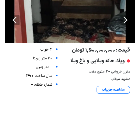
قیمت: 1,500,000,000 تومان
2 خواب
110 متر زیربنا
ویلا، خانه ویلایی و باغ ویلا
-- متر زمین
منزل فروشی 130متری مفت
سال ساخت 1400
مشهد مرغاب
شماره طبقه: --
مشاهده جزییات