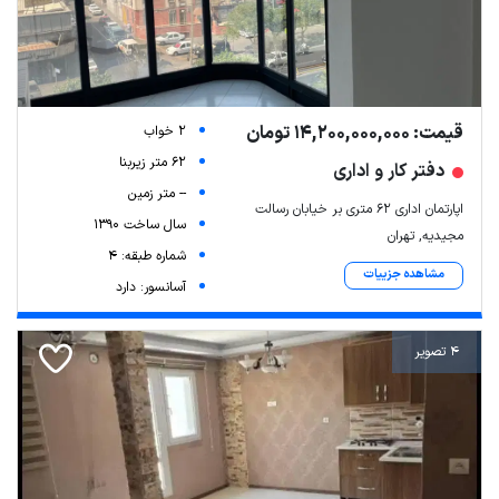
قیمت: 14,200,000,000 تومان
2 خواب
62 متر زیربنا
دفتر کار و اداری
-- متر زمین
اپارتمان اداری ۶۲ متری بر خیابان رسالت
سال ساخت 1390
مجیدیه, تهران
شماره طبقه: 4
مشاهده جزییات
آسانسور: دارد
4 تصویر