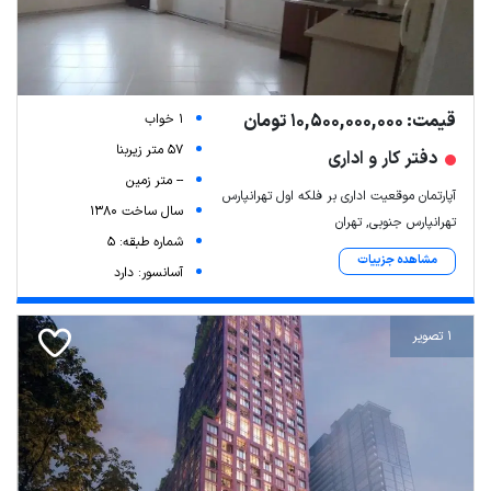
قیمت: 10,500,000,000 تومان
1 خواب
57 متر زیربنا
دفتر کار و اداری
-- متر زمین
آپارتمان موقعیت اداری بر فلکه اول تهرانپارس
سال ساخت 1380
تهرانپارس جنوبی, تهران
شماره طبقه: 5
مشاهده جزییات
آسانسور: دارد
1 تصویر