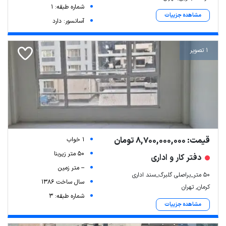
شماره طبقه: 1
مشاهده جزییات
آسانسور: دارد
1 تصویر
قیمت: 8,700,000,000 تومان
1 خواب
50 متر زیربنا
دفتر کار و اداری
-- متر زمین
۵۰ متر_براصلی گلبرگ_سند اداری
سال ساخت 1386
کرمان, تهران
شماره طبقه: 3
مشاهده جزییات