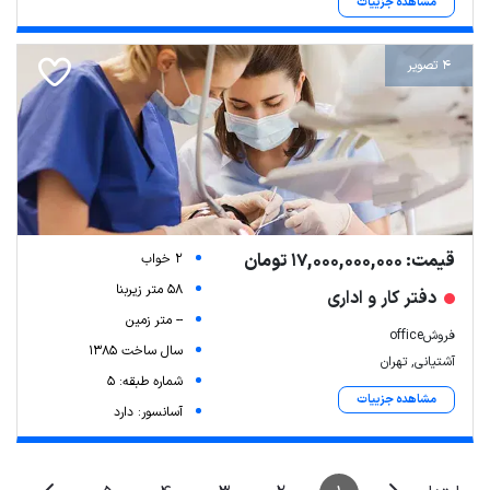
مشاهده جزییات
4 تصویر
قیمت: 17,000,000,000 تومان
2 خواب
58 متر زیربنا
دفتر کار و اداری
-- متر زمین
فروشoffice
سال ساخت 1385
آشتیانی, تهران
شماره طبقه: 5
مشاهده جزییات
آسانسور: دارد