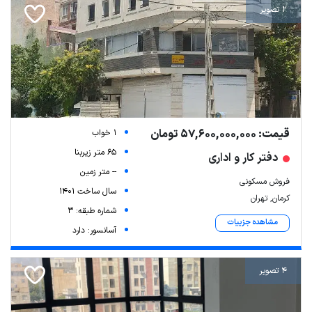
2 تصویر
قیمت: 57,600,000,000 تومان
1 خواب
65 متر زیربنا
دفتر کار و اداری
-- متر زمین
فروش مسکونی
سال ساخت 1401
کرمان, تهران
شماره طبقه: 3
مشاهده جزییات
آسانسور: دارد
4 تصویر