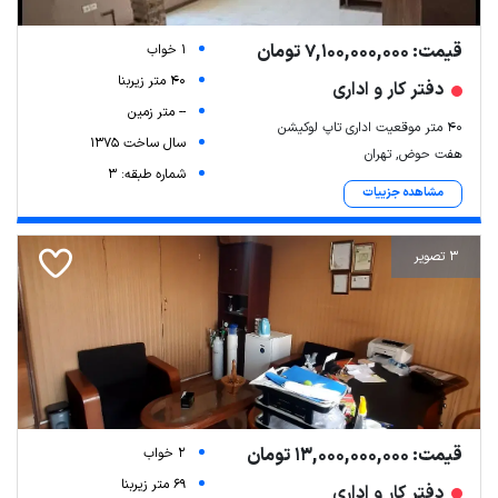
قیمت: 7,100,000,000 تومان
1 خواب
40 متر زیربنا
دفتر کار و اداری
Leaflet
| Map data ©
ariamarz.com
-- متر زمین
۴۰ متر موقعیت اداری تاپ لوکیشن
سال ساخت 1375
هفت حوض, تهران
شماره طبقه: 3
مشاهده جزییات
3 تصویر
قیمت: 13,000,000,000 تومان
2 خواب
69 متر زیربنا
دفتر کار و اداری