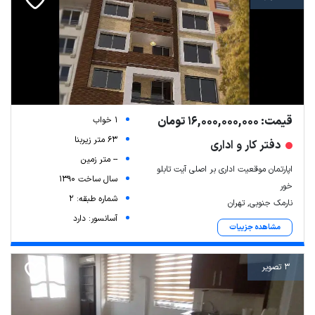
قیمت: 16,000,000,000 تومان
1 خواب
63 متر زیربنا
دفتر کار و اداری
-- متر زمین
اپارتمان موقعیت اداری بر اصلی آیت تابلو
سال ساخت 1390
خور
شماره طبقه: 2
نارمک جنوبی, تهران
آسانسور: دارد
مشاهده جزییات
3 تصویر