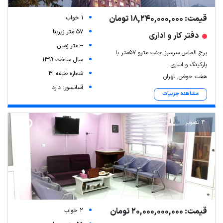
قیمت: 18,240,000,000 تومان
1 خواب
57 متر زیربنا
دفتر کار و اداری
-- متر زمین
برج الماس سرسبز جنب مترو ۵۷متر با
سال ساخت 1399
پارکینگ و انباری
شماره طبقه: 3
هفت حوض, تهران
آسانسور: دارد
مشاهده جزییات
3 تصویر
قیمت: 20,000,000,000 تومان
2 خواب