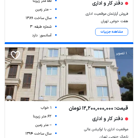
55 متر زیربنا
دفتر کار و اداری
-- متر زمین
فروش آپارتمان موقعیت اداری
سال ساخت 1389
هفت حوض, تهران
شماره طبقه: 3
مشاهده جزییات
آسانسور: دارد
1 تصویر
قیمت: 12,200,000,000 تومان
1 خواب
62 متر زیربنا
دفتر کار و اداری
-- متر زمین
موقعیت اداری با لوکیشن عالی
سال ساخت 1394
نارمک جنوبی, تهران