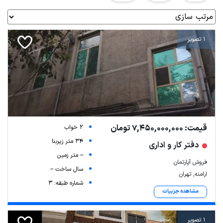
1 تصویر
قیمت: 7,450,000,000 تومان
2 خواب
34 متر زیربنا
دفتر کار و اداری
-- متر زمین
فروش آپارتمان
سال ساخت --
ارامنه, تهران
شماره طبقه: 3
مشاهده جزییات
1 تصویر