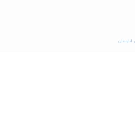
 انارستان
و کافه رستوران در انارستان
شکی در انارستان
ین کشاورزی و گلخانه در انارستان