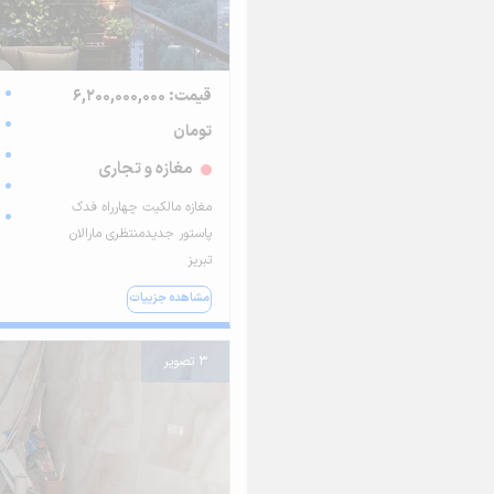
قیمت: 6,200,000,000
تومان
مغازه و تجاری
مغازه مالکیت چهارراه فدک
پاستور جدیدمنتظری مارالان
تبریز
مشاهده جزییات
3 تصویر