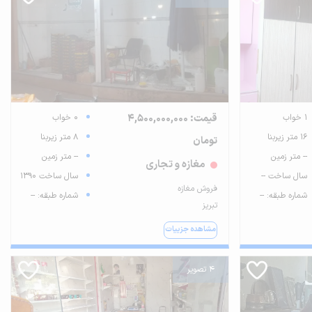
1 خواب
قیمت: 4,500,000,000
0 خواب
16 متر زیربنا
8 متر زیربنا
تومان
-- متر زمین
-- متر زمین
مغازه و تجاری
سال ساخت --
سال ساخت 1390
فروش مغازه
شماره طبقه: --
شماره طبقه: --
تبریز
مشاهده جزییات
4 تصویر