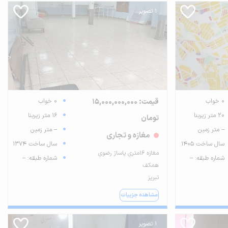
1 تصویر
0 خواب
قیمت: 15,000,000,000
0 خواب
20 متر زیربنا
16 متر زیربنا
تومان
-- متر زمین
-- متر زمین
مغازه و تجاری
سال ساخت 1405
سال ساخت 1374
مغازه ۱۶متری پاساژ رضوی
شماره طبقه: --
شماره طبقه: --
همکف
تبریز
مشاهده جزییات
1 تصویر