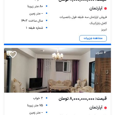
80 متر زیربنا
آپارتمان
-- متر زمین
فروش اپارتمان سه طبقه فول بانصبیات
سال ساخت 1402
کامل.باپارکینک
شماره طبقه: 1
تبریز
مشاهده جزییات
4 تصویر
Leaflet
| Map data ©
ariamarz.com
قیمت: 8,000,000,000 تومان
2 خواب
75 متر زیربنا
آپارتمان
-- متر زمین