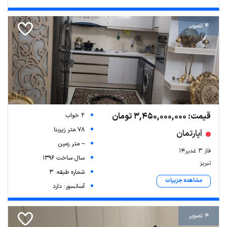
4 تصویر
قیمت: 3,450,000,000 تومان
2 خواب
78 متر زیربنا
آپارتمان
-- متر زمین
فاز ۳ غدیر۱۴
سال ساخت 1396
تبریز
شماره طبقه: 3
مشاهده جزییات
آسانسور: دارد
4 تصویر