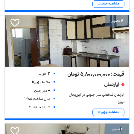
مشاهده جزییات
4 تصویر
قیمت: 5,800,000,000 تومان
2 خواب
70 متر زیربنا
آپارتمان
-- متر زمین
آپارتمان شخصی ساز جنوبی در ابوریحان
سال ساخت 1388
تبریز
شماره طبقه: 4
مشاهده جزییات
4 تصویر