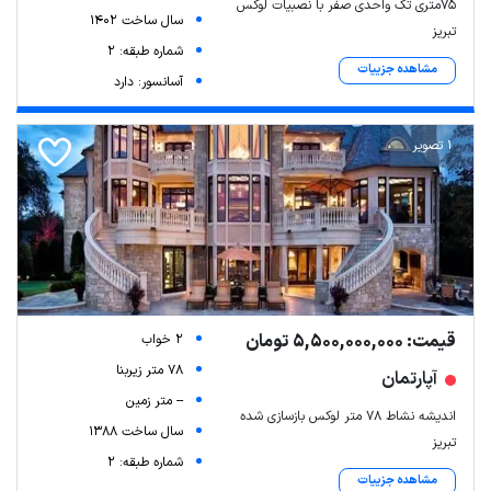
75متری تک واحدی صفر با نصبیات لوکس
سال ساخت 1402
تبریز
شماره طبقه: 2
مشاهده جزییات
آسانسور: دارد
1 تصویر
قیمت: 5,500,000,000 تومان
2 خواب
78 متر زیربنا
آپارتمان
-- متر زمین
اندیشه نشاط ۷۸ متر لوکس بازسازی شده
سال ساخت 1388
تبریز
شماره طبقه: 2
مشاهده جزییات