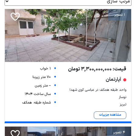
1 تصویر
قیمت: 3,300,000,000 تومان
1 خواب
70 متر زیربنا
آپارتمان
-- متر زمین
واحد طبقه همکف در عباسی کوی شهدا
سال ساخت 1404
نوساز
شماره طبقه: همکف
تبریز
مشاهده جزییات
4 تصویر