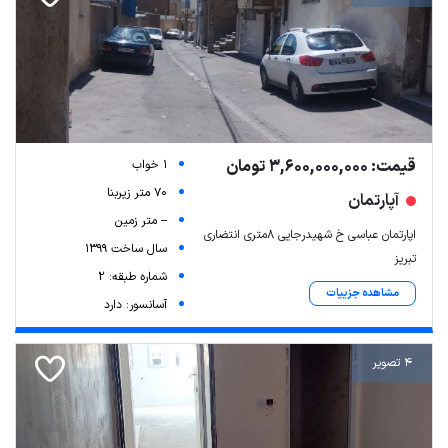
قیمت: 3,600,000,000 تومان
1 خواب
70 متر زیربنا
آپارتمان
-- متر زمین
اپارتمان عباسی خ شهیدرجایی 8متری انتضاری
سال ساخت 1399
تبریز
شماره طبقه: 2
مشاهده جزییات
آسانسور: دارد
4 تصویر