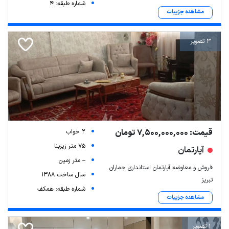
شماره طبقه: 4
مشاهده جزییات
3 تصویر
قیمت: 7,500,000,000 تومان
2 خواب
75 متر زیربنا
آپارتمان
-- متر زمین
فروش و معاوضه آپارتمان استانداری جماران
سال ساخت 1388
تبریز
شماره طبقه: همکف
مشاهده جزییات
1 تصویر