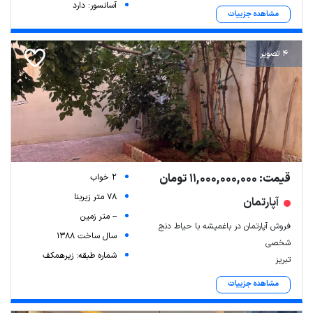
آسانسور: دارد
مشاهده جزییات
4 تصویر
قیمت: 11,000,000,000 تومان
2 خواب
78 متر زیربنا
آپارتمان
-- متر زمین
فروش آپارتمان در باغمیشه با حیاط دنج
سال ساخت 1388
شخصی
شماره طبقه: زیرهمکف
تبریز
مشاهده جزییات