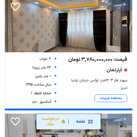
4 تصویر
قیمت: 3,780,000,000 تومان
2 خواب
72 متر زیربنا
آپارتمان
-- متر زمین
سهند فاز ۳ 72متر لوکس خیابان ارشیا
سال ساخت 1395
تبریز
شماره طبقه: 1
مشاهده جزییات
آسانسور: دارد
درخواست
4 تصویر
نقشه
ملک