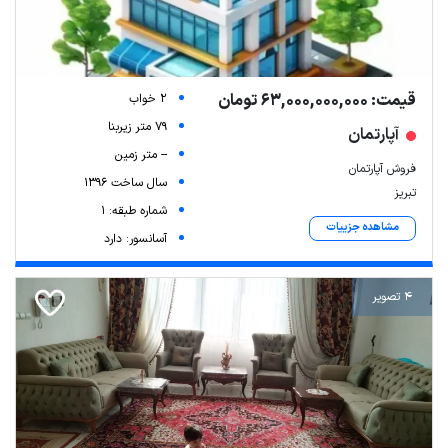
قیمت: 63,000,000,000 تومان
2 خواب
79 متر زیربنا
آپارتمان
-- متر زمین
فروش آپارتمان
سال ساخت 1396
تبریز
شماره طبقه: 1
مشاهده جزییات
آسانسور: دارد
4 تصویر