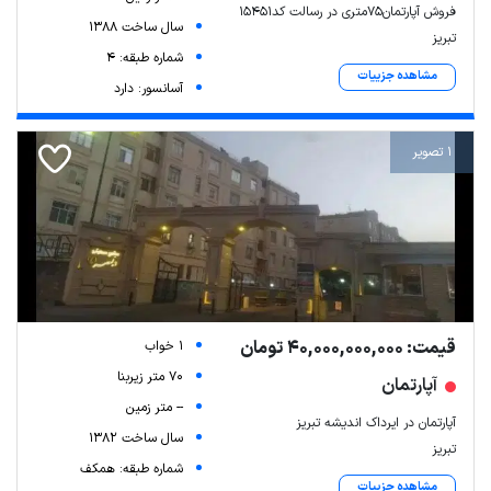
فروش آپارتمان75متری در رسالت کد15451
سال ساخت 1388
تبریز
شماره طبقه: 4
مشاهده جزییات
آسانسور: دارد
1 تصویر
قیمت: 40,000,000,000 تومان
1 خواب
70 متر زیربنا
آپارتمان
-- متر زمین
آپارتمان در ایرداک اندیشه تبریز
سال ساخت 1382
تبریز
شماره طبقه: همکف
مشاهده جزییات