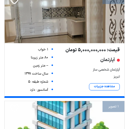
قیمت: 5,000,000,000 تومان
1 خواب
80 متر زیربنا
آپارتمان
-- متر زمین
آپارتمان شخصی ساز
سال ساخت 1399
تبریز
شماره طبقه: 5
مشاهده جزییات
آسانسور: دارد
1 تصویر