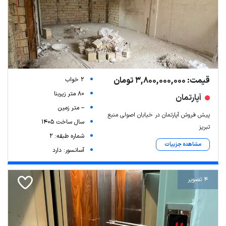
قیمت: 3,800,000,000 تومان
2 خواب
80 متر زیربنا
آپارتمان
-- متر زمین
پیش فروش آپارتمان در خیابان اصولی منبع
سال ساخت 1405
تبریز
شماره طبقه: 2
مشاهده جزییات
آسانسور: دارد
4 تصویر