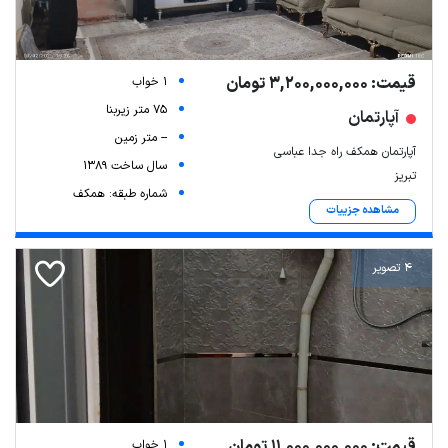
قیمت: 3,200,000,000 تومان
1 خواب
75 متر زیربنا
آپارتمان
-- متر زمین
آپارتمان همکف راه جدا عباسی
سال ساخت 1389
تبریز
شماره طبقه: همکف
مشاهده جزییات
4 تصویر
قیمت: 11,000,000,000 تومان
1 خواب