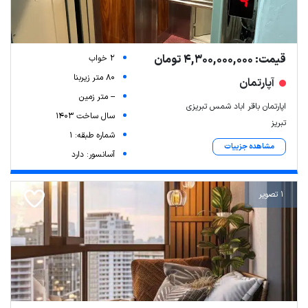
قیمت: 4,300,000,000 تومان
2 خواب
80 متر زیربنا
آپارتمان
-- متر زمین
اپارتمان باقر اباد شمس تبریزی
سال ساخت 1403
تبریز
شماره طبقه: 1
مشاهده جزییات
آسانسور: دارد
1 تصویر