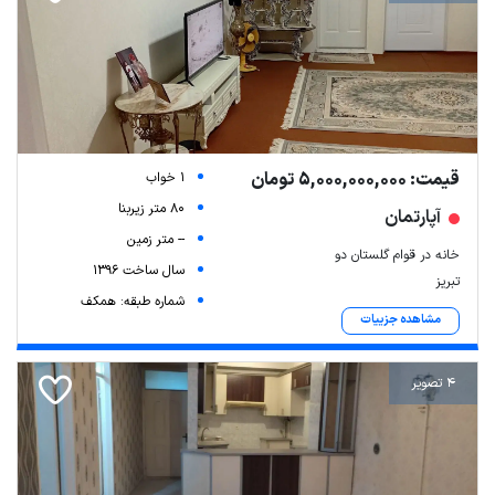
قیمت: 5,000,000,000 تومان
1 خواب
80 متر زیربنا
آپارتمان
-- متر زمین
خانه در قوام گلستان دو
سال ساخت 1396
تبریز
شماره طبقه: همکف
مشاهده جزییات
4 تصویر