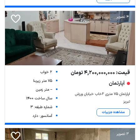
4 تصویر
قیمت: 4,200,000,000 تومان
2 خواب
75 متر زیربنا
آپارتمان
-- متر زمین
اپارتمان ۷۵ متری ۲خاب خیابان ورزش
سال ساخت 1400
تبریز
شماره طبقه: 3
مشاهده جزییات
آسانسور: دارد
3 تصویر