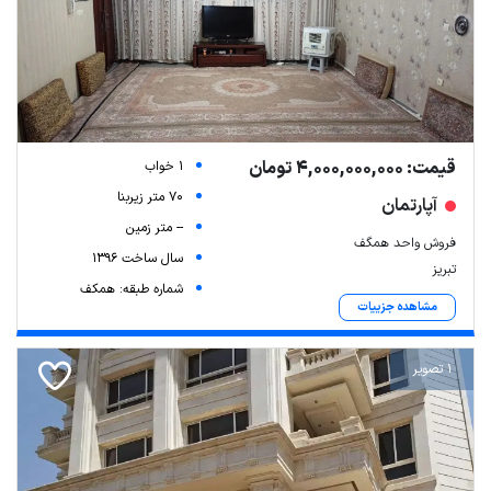
قیمت: 4,000,000,000 تومان
1 خواب
70 متر زیربنا
آپارتمان
-- متر زمین
فروش واحد همگف
سال ساخت 1396
تبریز
شماره طبقه: همکف
مشاهده جزییات
1 تصویر