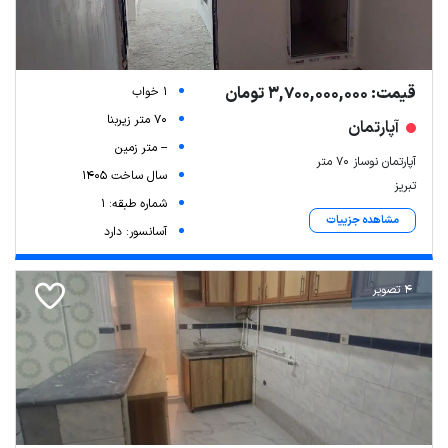
قیمت: 3,700,000,000 تومان
1 خواب
70 متر زیربنا
آپارتمان
-- متر زمین
آپارتمان نوساز ۷۰ متر
سال ساخت 1405
تبریز
شماره طبقه: 1
مشاهده جزییات
آسانسور: دارد
4 تصویر