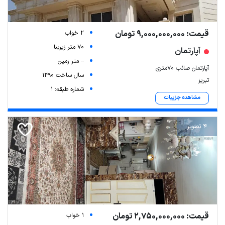
قیمت: 9,000,000,000 تومان
2 خواب
70 متر زیربنا
آپارتمان
-- متر زمین
آپارتمان صائب ۷۰متری
سال ساخت 1390
تبریز
شماره طبقه: 1
مشاهده جزییات
4 تصویر
قیمت: 2,750,000,000 تومان
1 خواب