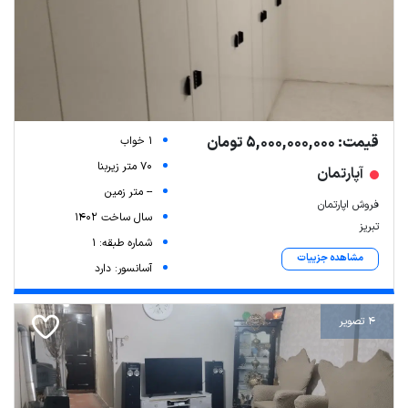
قیمت: 5,000,000,000 تومان
1 خواب
70 متر زیربنا
آپارتمان
-- متر زمین
فروش اپارتمان
سال ساخت 1402
تبریز
شماره طبقه: 1
مشاهده جزییات
آسانسور: دارد
4 تصویر