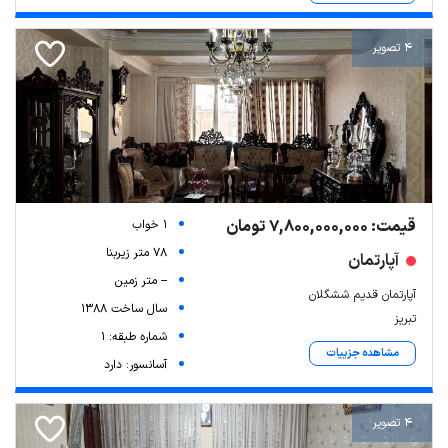
4 تصویر
قیمت: 7,800,000,000 تومان
1 خواب
78 متر زیربنا
آپارتمان
-- متر زمین
آپارتمان قدیم ششگلان
سال ساخت 1388
تبریز
شماره طبقه: 1
مشاهده جزییات
آسانسور: دارد
4 تصویر