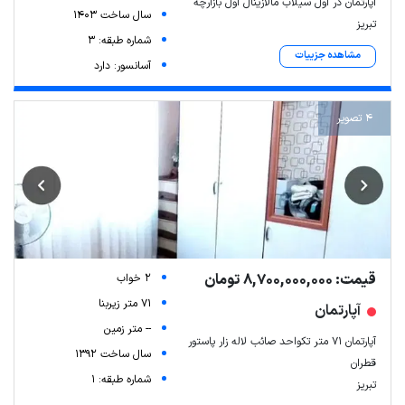
آپارتمان در اول سیلاب مالازینال اول بازارچه
سال ساخت 1403
تبریز
شماره طبقه: 3
مشاهده جزییات
آسانسور: دارد
4 تصویر
قیمت: 8,700,000,000 تومان
2 خواب
71 متر زیربنا
آپارتمان
-- متر زمین
آپارتمان ۷۱ متر تکواحد صائب لاله زار پاستور
سال ساخت 1392
قطران
شماره طبقه: 1
تبریز