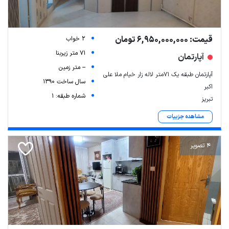
قیمت: 6,950,000,000 تومان
2 خواب
71 متر زیربنا
آپارتمان
-- متر زمین
آپارتمان طبقه یک ۷۱متر لاله زار خیام ملا علی
سال ساخت 1390
اکبر
شماره طبقه: 1
تبریز
مشاهده جزییات
4 تصویر