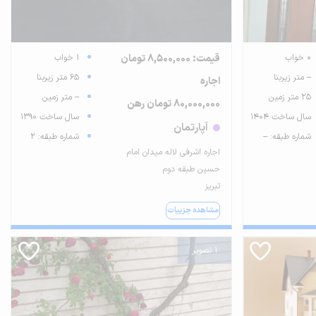
0 خواب
قیمت: 8,500,000 تومان
1 خواب
-- متر زیربنا
65 متر زیربنا
اجاره
25 متر زمین
-- متر زمین
80,000,000 تومان رهن
سال ساخت 1404
سال ساخت 1390
آپارتمان
شماره طبقه: --
شماره طبقه: 2
اجاره اشرفی لاله میدان امام
حسین طبقه دوم
تبریز
مشاهده جزییات
1 تصویر