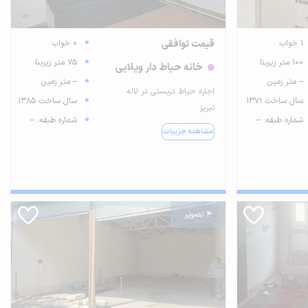
1 خواب
قیمت توافقی
0 خواب
100 متر زیربنا
75 متر زیربنا
خانه حیاط دار ویلایی
-- متر زمین
-- متر زمین
اجاره حیاط دربستی در لاله
سال ساخت 1371
سال ساخت 1385
تبریز
شماره طبقه: --
شماره طبقه: --
مشاهده جزییات
4 تصویر