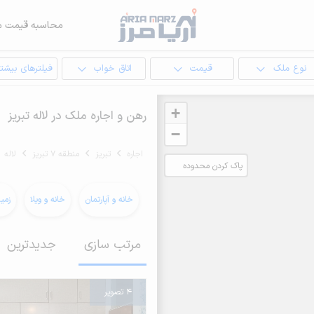
محاسبه قیمت م
نوع ملک
قیمت
اتاق خواب
فیلترهای بیشتر
+
رهن و اجاره ملک در لاله تبریز
−
اجاره
تبریز
منطقه 7 تبریز
لاله
پاک کردن محدوده
انتخابی
خانه و آپارتمان
خانه و ویلا
زمی
مرتب سازی
جدیدترین
4 تصویر