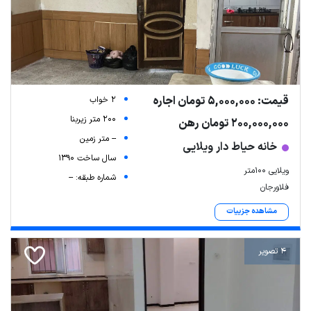
قیمت: 5,000,000 تومان اجاره
2 خواب
200 متر زیربنا
200,000,000 تومان رهن
-- متر زمین
خانه حیاط دار ویلایی
سال ساخت 1390
ویلایی ۱۰۰متر
شماره طبقه: --
فلاورجان
مشاهده جزییات
4 تصویر