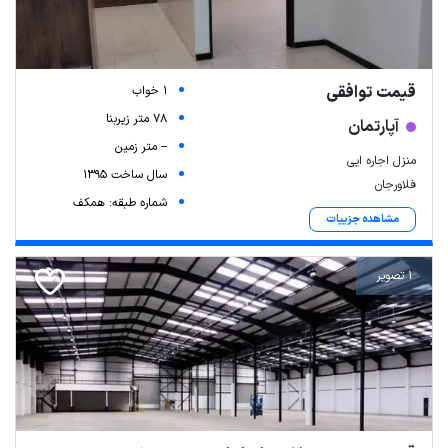
قیمت توافقی
1 خواب
78 متر زیربنا
آپارتمان
-- متر زمین
منزل اجاره ایی
سال ساخت 1395
فلاورجان
شماره طبقه: همکف
مشاهده جزییات
1 تصویر