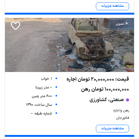
مشاهده جزییات
4 تصویر
قیمت: 20,000,000 تومان اجاره
1 خواب
-- متر زیربنا
100,000,000 تومان رهن
600 متر زمین
صنعتی، کشاورزی
سال ساخت 1390
رهن واجاره
شماره طبقه: --
فلاورجان
مشاهده جزییات