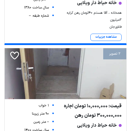
خانه حیاط دار ویلایی
سال ساخت 1380
همخانه ، آقا هستم ۴۰تومان رهن کرایه
شماره طبقه: --
۲میلیون
فلاورجان
مشاهده جزییات
2 تصویر
قیمت: 10,000,000 تومان اجاره
1 خواب
90 متر زیربنا
300,000,000 تومان رهن
-- متر زمین
خانه حیاط دار ویلایی
سال ساخت 1400