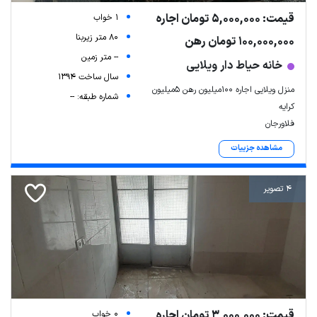
قیمت: 5,000,000 تومان اجاره
1 خواب
80 متر زیربنا
100,000,000 تومان رهن
-- متر زمین
خانه حیاط دار ویلایی
سال ساخت 1394
منزل ویلایی اجاره 100میلیون رهن 5میلیون
شماره طبقه: --
کرایه
فلاورجان
مشاهده جزییات
4 تصویر
Leaflet
| Map data ©
ariamarz.com
قیمت: 3,000,000 تومان اجاره
0 خواب