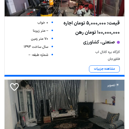
قیمت: 5,000,000 تومان اجاره
0 خواب
-- متر زیربنا
100,000,000 تومان رهن
70 متر زمین
صنعتی، کشاورزی
سال ساخت 1393
کارگاه بره کانال اب
شماره طبقه: --
فلاورجان
مشاهده جزییات
4 تصویر