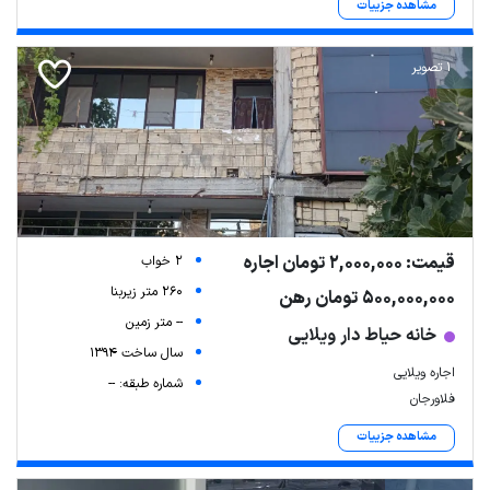
مشاهده جزییات
1 تصویر
قیمت: 2,000,000 تومان اجاره
2 خواب
260 متر زیربنا
500,000,000 تومان رهن
-- متر زمین
خانه حیاط دار ویلایی
سال ساخت 1394
اجاره ویلایی
شماره طبقه: --
فلاورجان
مشاهده جزییات