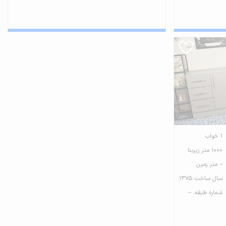
1 خواب
1000 متر زیربنا
-- متر زمین
سال ساخت 1375
شماره طبقه: --