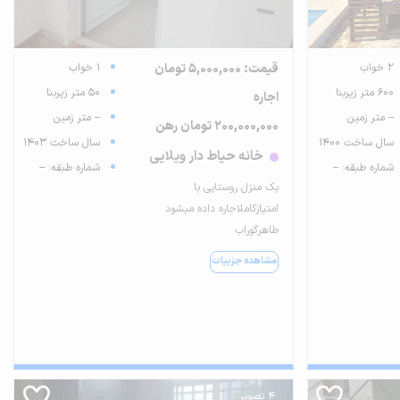
2 خواب
قیمت: 5,000,000 تومان
1 خواب
600 متر زیربنا
50 متر زیربنا
اجاره
-- متر زمین
-- متر زمین
200,000,000 تومان رهن
سال ساخت 1400
سال ساخت 1403
خانه حیاط دار ویلایی
شماره طبقه: --
شماره طبقه: --
یک منزل روستایی با
امتیازکاملاجاره داده میشود
طاهرگوراب
مشاهده جزییات
4 تصویر