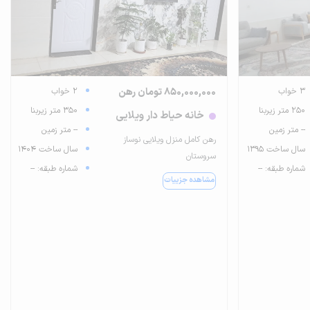
3 خواب
850,000,000 تومان رهن
2 خواب
250 متر زیربنا
350 متر زیربنا
خانه حیاط دار ویلایی
-- متر زمین
-- متر زمین
رهن کامل منزل ویلایی نوساز
سال ساخت 1395
سال ساخت 1404
سروستان
شماره طبقه: --
شماره طبقه: --
مشاهده جزییات