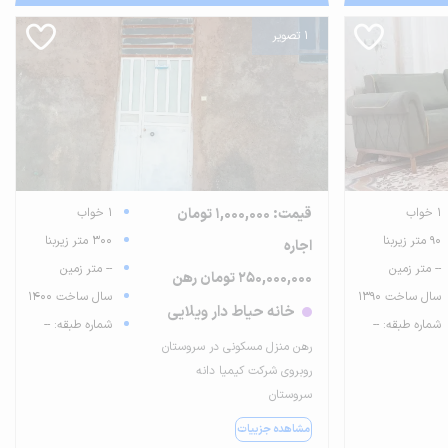
1 تصویر
1 خواب
قیمت: 1,000,000 تومان
1 خواب
90 متر زیربنا
300 متر زیربنا
اجاره
-- متر زمین
-- متر زمین
250,000,000 تومان رهن
سال ساخت 1390
سال ساخت 1400
خانه حیاط دار ویلایی
شماره طبقه: --
شماره طبقه: --
رهن منزل مسکونی در سروستان
روبروی شرکت کیمیا دانه
سروستان
مشاهده جزییات