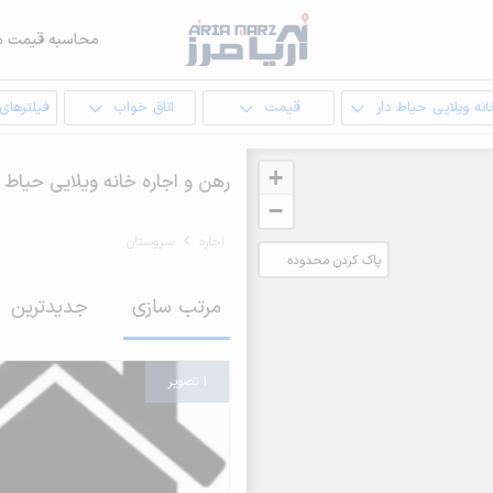
محاسبه قیمت م
نه ویلایی حیاط دار
قیمت
اتاق خواب
فیلترهای
+
رهن و اجاره خانه ویلایی حیاط 
−
اجاره
سروستان
پاک کردن محدوده
انتخابی
مرتب سازی
جدیدترین
1 تصویر