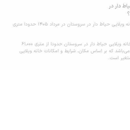
اط دار در
؟
میانگین قیمت اجاره خانه ویلایی حیاط دار در سروستان در مرداد 1405 حدودا متری
رنج نرمال قیمت اجاره خانه ویلایی حیاط دار در سروستان حدودا از متری 61,000
73,000 تومان می‌باشد که بر اساس مکان، شرایط و امکانات خانه ویلایی
متغیر است.
ابی هوشمند قیمت اجاره بر اساس املاک ثبت شده جهت رهن و
ط دار در سروستان است و آمار رسمی نیست.
تبلیغات و همکاری با آریامرز
محاسبه آنلاین حق کمیسیون املاک
ین قیمت ملک
قوانین و شرایط استفاده
نقشه سایت