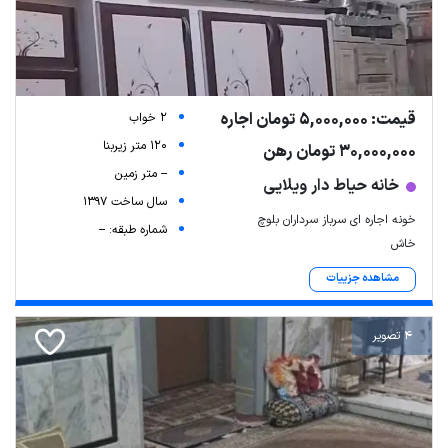
قیمت: 5,000,000 تومان اجاره
2 خواب
120 متر زیربنا
30,000,000 تومان رهن
-- متر زمین
خانه حیاط دار ویلایی
سال ساخت 1397
خونه اجاره ای سرباز سرداران بلوچ
شماره طبقه: --
خاش
مشاهده جزییات
4 تصویر