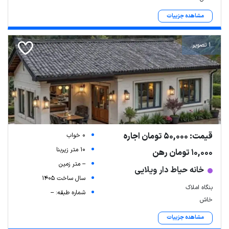
مشاهده جزییات
1 تصویر
قیمت: 50,000 تومان اجاره
0 خواب
10 متر زیربنا
10,000 تومان رهن
-- متر زمین
خانه حیاط دار ویلایی
سال ساخت 1405
بنگاه املاک
شماره طبقه: --
خاش
مشاهده جزییات