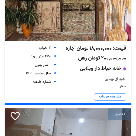
قیمت: 18,000,000 تومان اجاره
2 خواب
270 متر زیربنا
200,000,000 تومان رهن
-- متر زمین
خانه حیاط دار ویلایی
سال ساخت 1401
اجاره ای ویلایی
شماره طبقه: --
خاش
مشاهده جزییات
1 تصویر