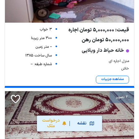
قیمت: 5,000,000 تومان اجاره
3 خواب
300 متر زیربنا
50,000,000 تومان رهن
-- متر زمین
خانه حیاط دار ویلایی
سال ساخت 1385
منزل اجاره ای
شماره طبقه: --
خاش
مشاهده جزییات
2 تصویر
درخواست
نقشه
ملک