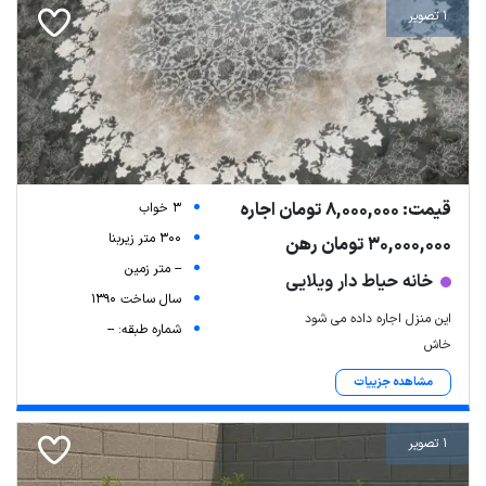
1 تصویر
قیمت: 8,000,000 تومان اجاره
3 خواب
300 متر زیربنا
30,000,000 تومان رهن
-- متر زمین
خانه حیاط دار ویلایی
سال ساخت 1390
این منزل اجاره داده می شود
شماره طبقه: --
خاش
مشاهده جزییات
1 تصویر