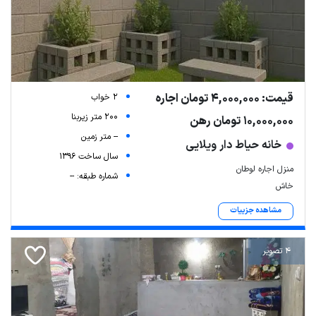
قیمت: 4,000,000 تومان اجاره
2 خواب
200 متر زیربنا
10,000,000 تومان رهن
-- متر زمین
خانه حیاط دار ویلایی
سال ساخت 1396
منزل اجاره لوطان
شماره طبقه: --
خاش
مشاهده جزییات
4 تصویر