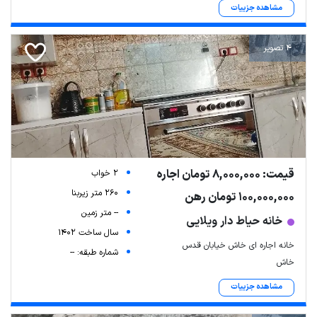
مشاهده جزییات
4 تصویر
قیمت: 8,000,000 تومان اجاره
2 خواب
260 متر زیربنا
100,000,000 تومان رهن
-- متر زمین
خانه حیاط دار ویلایی
سال ساخت 1402
خانه اجاره ای خاش خیابان قدس
شماره طبقه: --
خاش
مشاهده جزییات