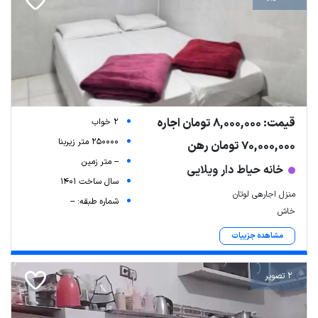
قیمت: 8,000,000 تومان اجاره
2 خواب
250000 متر زیربنا
70,000,000 تومان رهن
-- متر زمین
خانه حیاط دار ویلایی
سال ساخت 1401
منزل اجارهی لوتان
شماره طبقه: --
خاش
مشاهده جزییات
2 تصویر