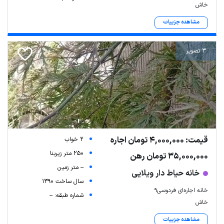
خاش
مشاهده جزییات
3 تصویر
قیمت: 4,000,000 تومان اجاره
2 خواب
250 متر زیربنا
35,000,000 تومان رهن
-- متر زمین
خانه حیاط دار ویلایی
سال ساخت 1390
خانه اجاره‌ای فردوسی9
شماره طبقه: --
خاش
مشاهده جزییات