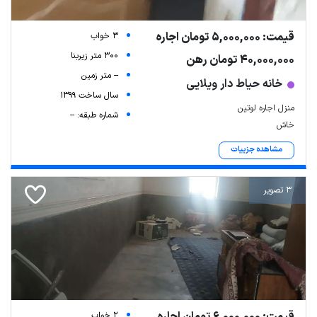
قیمت: 5,000,000 تومان اجاره
3 خواب
300 متر زیربنا
40,000,000 تومان رهن
-- متر زمین
خانه حیاط دار ویلایی
سال ساخت 1399
منزل اجاره لوتین
شماره طبقه: --
خاش
مشاهده جزییات
3 تصویر
قیمت: 6,000,000 تومان اجاره
2 خواب