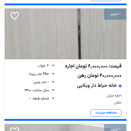
1 تصویر
قیمت: 6,000,000 تومان اجاره
2 خواب
350 متر زیربنا
60,000,000 تومان رهن
-- متر زمین
خانه حیاط دار ویلایی
سال ساخت 1400
اجاره منزل
شماره طبقه: --
خاش
مشاهده جزییات
1 تصویر