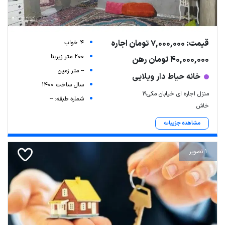
قیمت: 7,000,000 تومان اجاره
4 خواب
200 متر زیربنا
40,000,000 تومان رهن
-- متر زمین
خانه حیاط دار ویلایی
سال ساخت 1400
منزل اجاره ای خیابان مکی19
شماره طبقه: --
خاش
مشاهده جزییات
1 تصویر