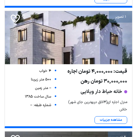
1 تصویر
قیمت: 4,000,000 تومان اجاره
4 خواب
500 متر زیربنا
30,000,000 تومان رهن
-- متر زمین
خانه حیاط دار ویلایی
سال ساخت 1385
منزل اجاره ای(4اتاق دربهترین جای شهر)
شماره طبقه: --
خاش
مشاهده جزییات