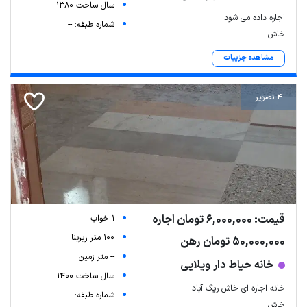
سال ساخت 1380
اجاره داده می شود
شماره طبقه: --
خاش
مشاهده جزییات
4 تصویر
Leaflet
| Map data ©
ariamarz.com
قیمت: 6,000,000 تومان اجاره
1 خواب
100 متر زیربنا
50,000,000 تومان رهن
-- متر زمین
خانه حیاط دار ویلایی
سال ساخت 1400
خانه اجاره ای خاش ریگ آباد
شماره طبقه: --
خاش