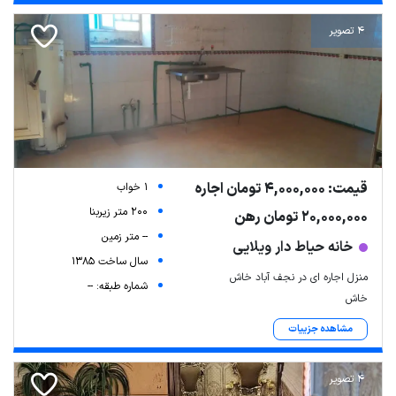
4 تصویر
قیمت: 4,000,000 تومان اجاره
1 خواب
200 متر زیربنا
20,000,000 تومان رهن
-- متر زمین
خانه حیاط دار ویلایی
سال ساخت 1385
منزل اجاره ای در نجف آباد خاش
شماره طبقه: --
خاش
مشاهده جزییات
4 تصویر