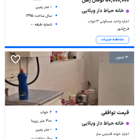
50,000,000 تومان رهن
-- متر زمین
خانه حیاط دار ویلایی
سال ساخت 1395
اجاره واحد مسکونی ۳خواب
شماره طبقه: --
فرخ‌شهر
مشاهده جزییات
4 تصویر
قیمت توافقی
2 خواب
300 متر زیربنا
خانه حیاط دار ویلایی
-- متر زمین
اجاره خونه قدیمی ساز
سال ساخت --