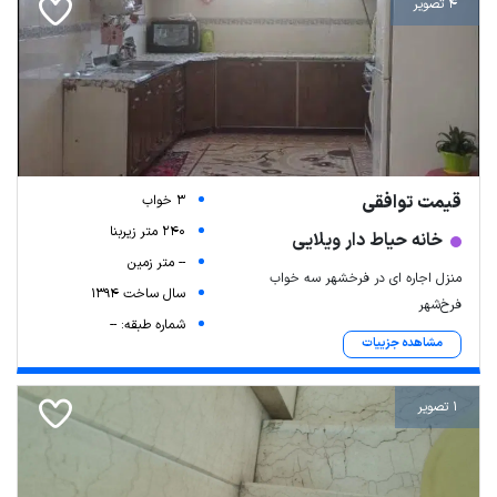
4 تصویر
قیمت توافقی
3 خواب
240 متر زیربنا
خانه حیاط دار ویلایی
-- متر زمین
منزل اجاره ای در فرخشهر سه خواب
سال ساخت 1394
فرخ‌شهر
شماره طبقه: --
مشاهده جزییات
1 تصویر