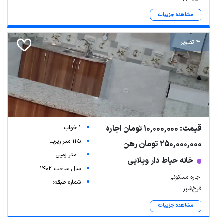
مشاهده جزییات
4 تصویر
قیمت: 10,000,000 تومان اجاره
1 خواب
125 متر زیربنا
250,000,000 تومان رهن
-- متر زمین
خانه حیاط دار ویلایی
سال ساخت 1402
اجاره مسکونی
شماره طبقه: --
فرخ‌شهر
مشاهده جزییات