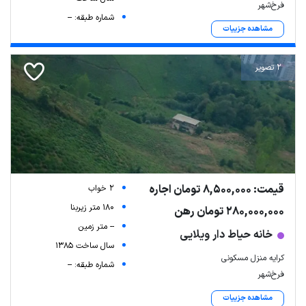
فرخ‌شهر
شماره طبقه: --
مشاهده جزییات
2 تصویر
قیمت: 8,500,000 تومان اجاره
2 خواب
180 متر زیربنا
280,000,000 تومان رهن
-- متر زمین
خانه حیاط دار ویلایی
سال ساخت 1385
کرایه منزل مسکونی
شماره طبقه: --
فرخ‌شهر
مشاهده جزییات