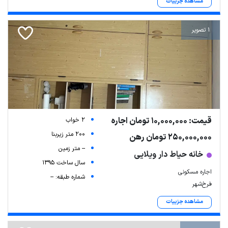
مشاهده جزییات
1 تصویر
قیمت: 10,000,000 تومان اجاره
2 خواب
200 متر زیربنا
250,000,000 تومان رهن
-- متر زمین
خانه حیاط دار ویلایی
سال ساخت 1395
اجاره مسکونی
شماره طبقه: --
فرخ‌شهر
مشاهده جزییات