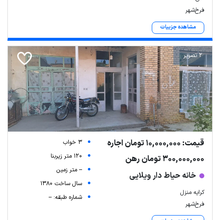
فرخ‌شهر
مشاهده جزییات
2 تصویر
قیمت: 10,000,000 تومان اجاره
3 خواب
120 متر زیربنا
300,000,000 تومان رهن
-- متر زمین
خانه حیاط دار ویلایی
سال ساخت 1380
کرایه منزل
شماره طبقه: --
فرخ‌شهر