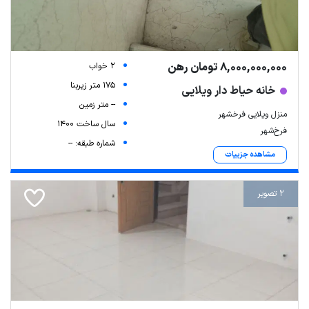
8,000,000,000 تومان رهن
2 خواب
175 متر زیربنا
خانه حیاط دار ویلایی
-- متر زمین
منزل ویلایی فرخشهر
سال ساخت 1400
فرخ‌شهر
شماره طبقه: --
Leaflet
| Map data ©
ariamarz.com
مشاهده جزییات
2 تصویر