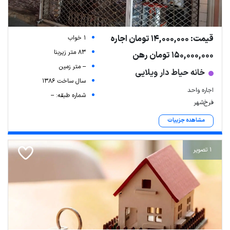
قیمت: 14,000,000 تومان اجاره
1 خواب
83 متر زیربنا
150,000,000 تومان رهن
-- متر زمین
خانه حیاط دار ویلایی
سال ساخت 1386
اجاره واحد
شماره طبقه: --
فرخ‌شهر
مشاهده جزییات
1 تصویر