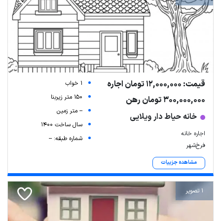
قیمت: 12,000,000 تومان اجاره
1 خواب
150 متر زیربنا
300,000,000 تومان رهن
-- متر زمین
خانه حیاط دار ویلایی
سال ساخت 1400
اجاره خانه
شماره طبقه: --
فرخ‌شهر
مشاهده جزییات
1 تصویر