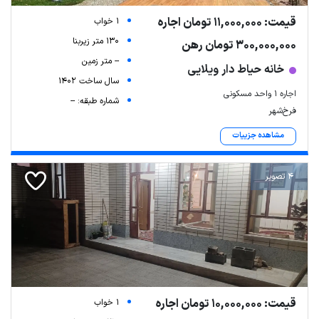
قیمت: 11,000,000 تومان اجاره
1 خواب
130 متر زیربنا
300,000,000 تومان رهن
-- متر زمین
خانه حیاط دار ویلایی
سال ساخت 1402
اجاره ۱ واحد مسکونی
شماره طبقه: --
فرخ‌شهر
مشاهده جزییات
4 تصویر
قیمت: 10,000,000 تومان اجاره
1 خواب