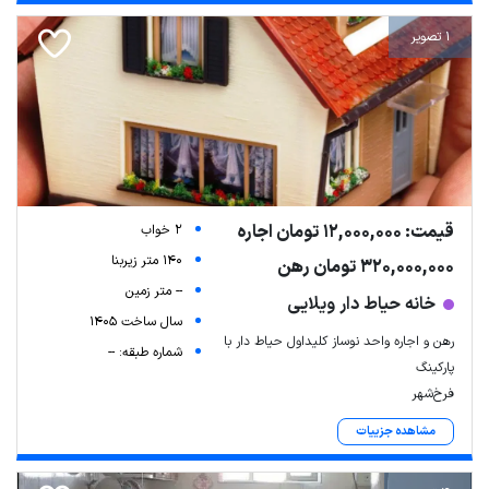
1 تصویر
قیمت: 12,000,000 تومان اجاره
2 خواب
140 متر زیربنا
320,000,000 تومان رهن
-- متر زمین
خانه حیاط دار ویلایی
سال ساخت 1405
رهن و اجاره واحد نوساز کلیداول حیاط دار با
شماره طبقه: --
پارکینگ
فرخ‌شهر
مشاهده جزییات