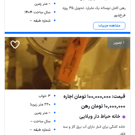
-- متر زمین
رهن کامل دوساله یک ملیارد..تحویل ۳۵ روزه.
سال ساخت 1404
فرخ‌شهر
شماره طبقه: --
مشاهده جزییات
1 تصویر
قیمت: 100,000,000 تومان اجاره
3 خواب
220 متر زیربنا
10,000,000 تومان رهن
-- متر زمین
خانه حیاط دار ویلایی
سال ساخت --
خانه کلنگی برای انبار دارای آب برق گاز و سه
شماره طبقه: --
اتاق