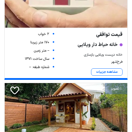
قیمت توافقی
2 خواب
170 متر زیربنا
خانه حیاط دار ویلایی
-- متر زمین
خانه دربست ویلایی بازسازی
سال ساخت 1371
فرخ‌شهر
شماره طبقه: --
مشاهده جزییات
1 تصویر