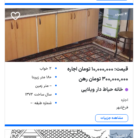
4 تصویر
قیمت: 10,000,000 تومان اجاره
2 خواب
180 متر زیربنا
300,000,000 تومان رهن
-- متر زمین
خانه حیاط دار ویلایی
سال ساخت 1372
اجاره
شماره طبقه: --
فرخ‌شهر
مشاهده جزییات
1 تصویر