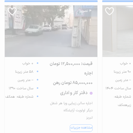
4 تصویر
0 خواب
قیمت: 12,500,000 تومان
0 خواب
90 متر زیربنا
58 متر زیربنا
اجاره
-- متر زمین
-- متر زمین
85,000,000 تومان رهن
سال ساخت 1404
سال ساخت 1390
دفتر کار و اداری
شماره طبقه:
شماره طبقه: همکف
اجاره‌ سالن زیبایی ویا هر شغل
زیرهمکف
دیگر اولویت آرایشگاه
تبریز
مشاهده جزییات