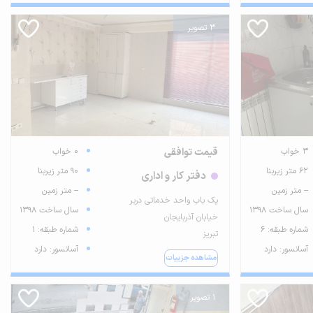
3 تصویر
3 خواب
قیمت توافقی
0 خواب
62 متر زیربنا
90 متر زیربنا
دفتر کار و اداری
-- متر زمین
-- متر زمین
یک باب واحد خدماتی دربر
سال ساخت 1398
سال ساخت 1398
خیابان آذربایجان
شماره طبقه: 6
شماره طبقه: 1
تبریز
آسانسور: دارد
آسانسور: دارد
مشاهده جزییات
1 تصویر