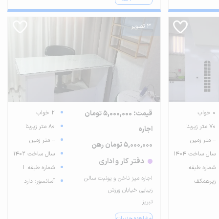
3 تصویر
0 خواب
قیمت: 5,000,000 تومان
2 خواب
70 متر زیربنا
80 متر زیربنا
اجاره
-- متر زمین
-- متر زمین
5,000,000 تومان رهن
سال ساخت 1404
سال ساخت 1402
دفتر کار و اداری
شماره طبقه:
شماره طبقه: 1
اجاره میز ناخن و یونبت سالن
زیرهمکف
آسانسور: دارد
زیبایی خیابان ورزش
تبریز
مشاهده جزییات