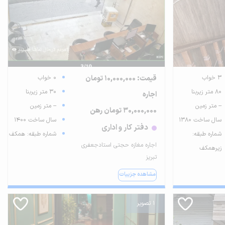
3 خواب
قیمت: 10,000,000 تومان
0 خواب
80 متر زیربنا
30 متر زیربنا
اجاره
-- متر زمین
-- متر زمین
30,000,000 تومان رهن
سال ساخت 1380
سال ساخت 1400
دفتر کار و اداری
شماره طبقه:
شماره طبقه: همکف
اجاره مغازه حجتی استادجعفری
زیرهمکف
تبریز
مشاهده جزییات
1 تصویر