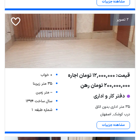
مشاهده جزییات
2 تصویر
Leaflet
| Map data ©
ariamarz.com
قیمت: 12,000,000 تومان اجاره
0 خواب
35 متر زیربنا
200,000,000 تومان رهن
-- متر زمین
دفتر کار و اداری
سال ساخت 1394
۳۵ متر اداری بدون اتاق
شماره طبقه: 1
درب کوشک, اصفهان
مشاهده جزییات