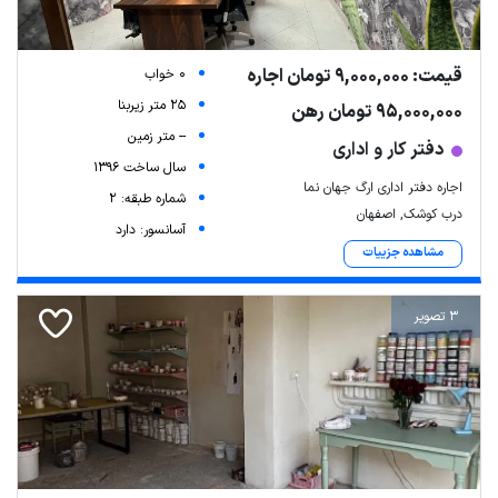
قیمت: 9,000,000 تومان اجاره
0 خواب
25 متر زیربنا
95,000,000 تومان رهن
-- متر زمین
دفتر کار و اداری
سال ساخت 1396
اجاره دفتر اداری ارگ جهان نما
شماره طبقه: 2
درب کوشک, اصفهان
آسانسور: دارد
مشاهده جزییات
3 تصویر