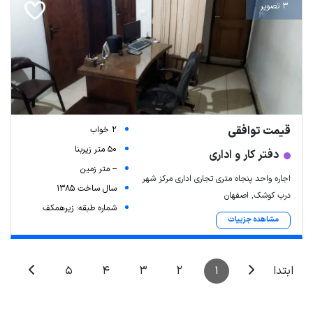
3 تصویر
قیمت توافقی
2 خواب
50 متر زیربنا
دفتر کار و اداری
-- متر زمین
اجاره واحد پنجاه متری تجاری اداری مرکز شهر
سال ساخت 1385
درب کوشک, اصفهان
شماره طبقه: زیرهمکف
مشاهده جزییات
5
4
3
2
1
ابتدا