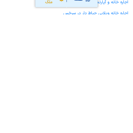
اجاره خانه و آپارتمان در سرخس
ملک
اجاره خانه ویلایی حیاط دار در سرخس
اجاره مغازه، واحد تجاری، سوپرمارکت و کافه رستوران در سرخس
اجاره دفتر کار، واحد اداری و مطب پزشکی در سرخس
اجاره سوله، انبار، کارگاه، مرغداری، زمین کشاورزی و گلخانه در سرخس
اجاره خانه و آپارتمان در مزدآوند
محاسبه آنلاین حق کمیسیون املاک
محاسبه آنلاین قیمت
ملک
نقشه سایت
قوانین و شرایط استفاده
تبلیغات و
همکاری با آریامرز
تماس با ما
درباره آریامرز