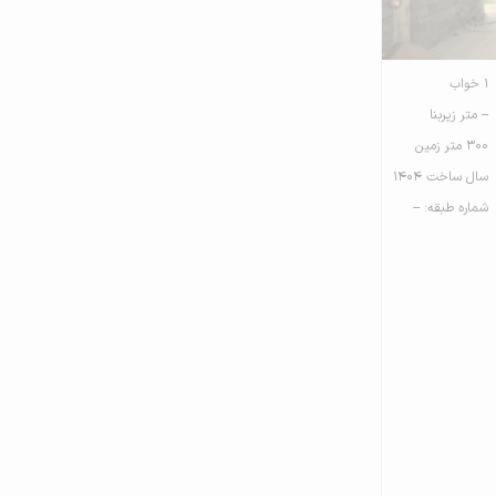
1 خواب
-- متر زیربنا
300 متر زمین
سال ساخت 1404
شماره طبقه: --