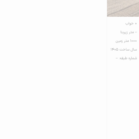
0 خواب
-- متر زیربنا
1000 متر زمین
سال ساخت 1405
شماره طبقه: --