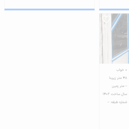
0 خواب
48 متر زیربنا
-- متر زمین
سال ساخت 1402
شماره طبقه: --