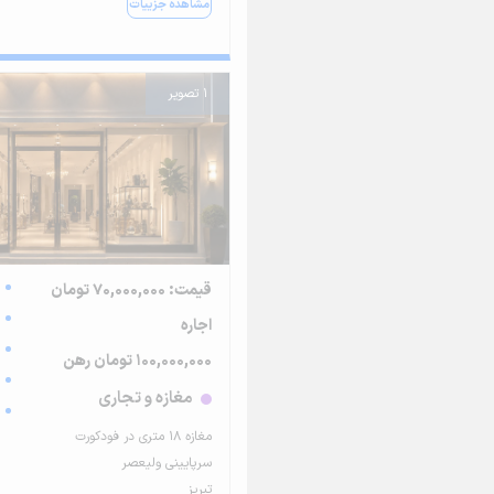
مشاهده جزییات
1 تصویر
قیمت: 70,000,000 تومان
اجاره
100,000,000 تومان رهن
مغازه و تجاری
مغازه ۱۸ متری در فودکورت
سرپایینی ولیعصر
تبریز