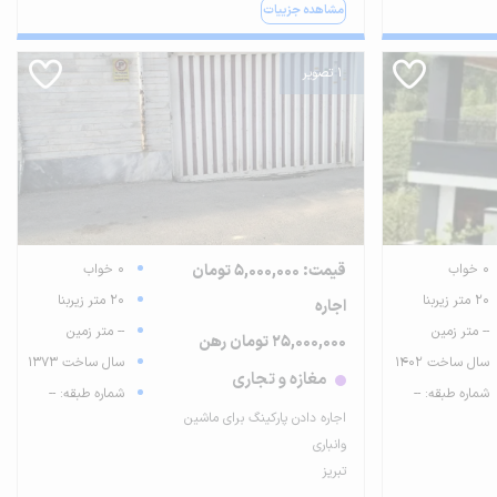
مشاهده جزییات
1 تصویر
0 خواب
قیمت: 5,000,000 تومان
0 خواب
20 متر زیربنا
20 متر زیربنا
اجاره
-- متر زمین
-- متر زمین
25,000,000 تومان رهن
سال ساخت 1402
سال ساخت 1373
مغازه و تجاری
شماره طبقه: --
شماره طبقه: --
اجاره دادن پارکینگ برای ماشین
وانباری
تبریز