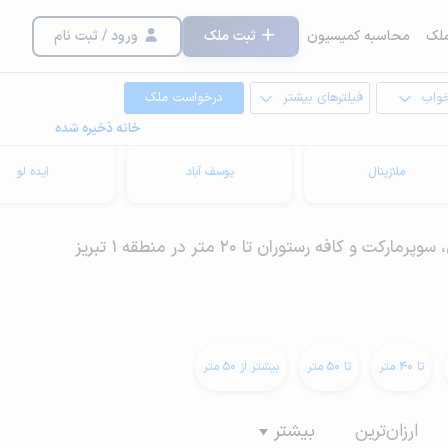
لک
محاسبه کمیسیون
ثبت ملک
ورود / ثبت نام
خواب
فیلترهای بیشتر
درخواست ملک
خانه ذخیره شده
ملازینال
یوسف آباد
ایده لو
و کافه رستوران تا 20 متر در منطقه 1 تبریز
تا 40 متر
تا 50 متر
بیشتر از 50 متر
ارزان‌ترین
بیشتر