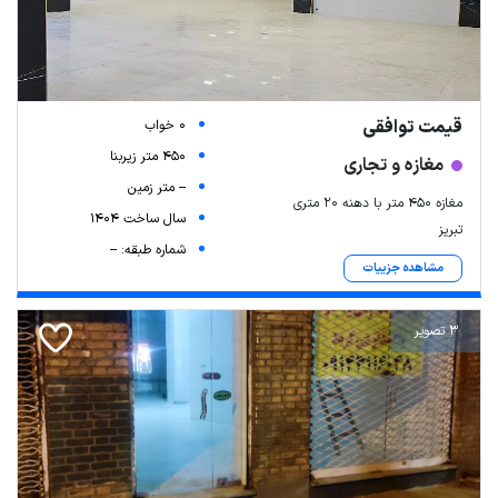
قیمت توافقی
0 خواب
450 متر زیربنا
مغازه و تجاری
-- متر زمین
مغازه 450 متر با دهنه 20 متری
سال ساخت 1404
تبریز
شماره طبقه: --
مشاهده جزییات
3 تصویر