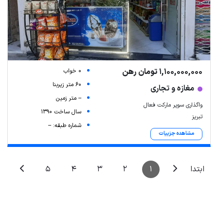
1,100,000,000 تومان رهن
0 خواب
60 متر زیربنا
مغازه و تجاری
-- متر زمین
واگذاری سوپر مارکت فعال
سال ساخت 1390
تبریز
شماره طبقه: --
مشاهده جزییات
5
4
3
2
1
ابتدا