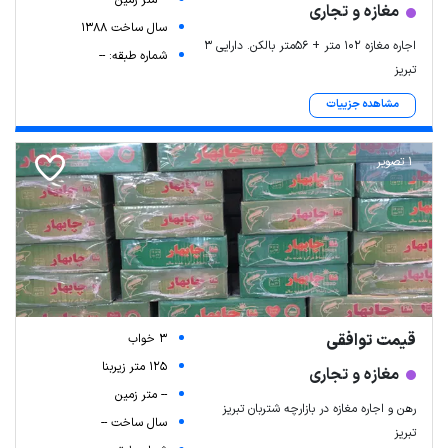
-- متر زمین
مغازه و تجاری
سال ساخت 1388
اجاره مغازه ۱۰۲ متر + ۵۶متر بالکن. دارایی ۳
شماره طبقه: --
تبریز
مشاهده جزییات
1 تصویر
قیمت توافقی
3 خواب
125 متر زیربنا
مغازه و تجاری
-- متر زمین
رهن و اجاره مغازه در بازارچه شتربان تبریز
سال ساخت --
تبریز