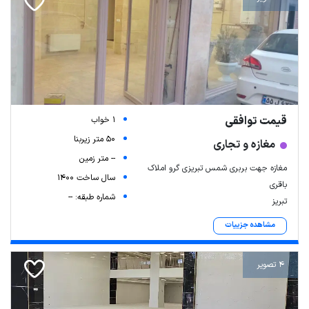
قیمت توافقی
1 خواب
50 متر زیربنا
مغازه و تجاری
-- متر زمین
مغازه جهت بربری شمس تبریزی گرو املاک
سال ساخت 1400
باقری
شماره طبقه: --
تبریز
مشاهده جزییات
4 تصویر