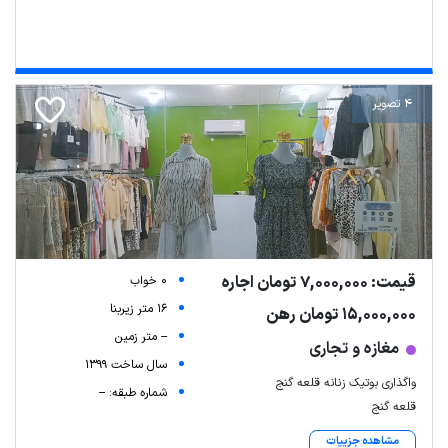
4 تصویر
قیمت: 7,000,000 تومان اجاره
0 خواب
16 متر زیربنا
15,000,000 تومان رهن
-- متر زمین
مغازه و تجاری
سال ساخت 1399
واگذاری بوتیک زنانه قلعه گنج
شماره طبقه: --
قلعه گنج
مشاهده جزییات