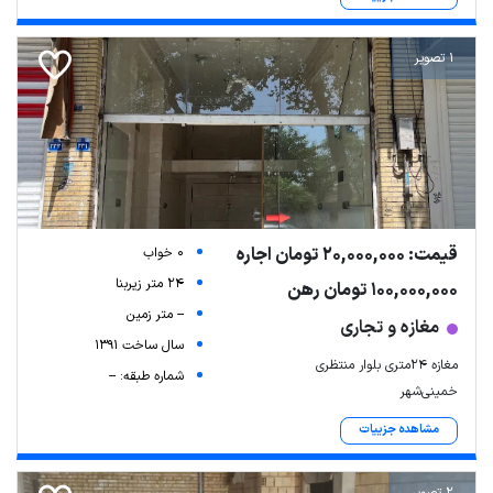
1 تصویر
قیمت: 20,000,000 تومان اجاره
0 خواب
24 متر زیربنا
100,000,000 تومان رهن
-- متر زمین
مغازه و تجاری
سال ساخت 1391
مغازه ۲۴متری بلوار منتظری
شماره طبقه: --
خمینی‌شهر
مشاهده جزییات
2 تصویر