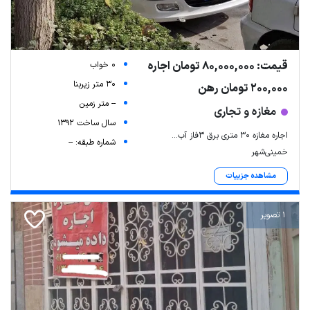
قیمت: 80,000,000 تومان اجاره
0 خواب
30 متر زیربنا
200,000 تومان رهن
-- متر زمین
مغازه و تجاری
سال ساخت 1392
اجاره مغازه ۳۰ متری برق ۳فاز آب...
شماره طبقه: --
خمینی‌شهر
مشاهده جزییات
1 تصویر