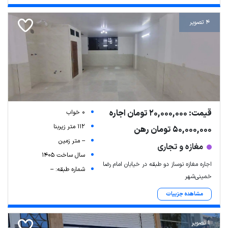
4 تصویر
قیمت: 20,000,000 تومان اجاره
0 خواب
112 متر زیربنا
50,000,000 تومان رهن
-- متر زمین
مغازه و تجاری
سال ساخت 1405
اجاره مغازه نوساز دو طبقه در خیابان امام رضا
شماره طبقه: --
خمینی‌شهر
مشاهده جزییات
1 تصویر