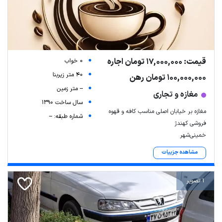
قیمت: 17,000,000 تومان اجاره
0 خواب
40 متر زیربنا
100,000,000 تومان رهن
-- متر زمین
مغازه و تجاری
سال ساخت 1390
مغازه بر خیابان اصلی مناسب کافه و قهوه
شماره طبقه: --
فروشی کهندژ
خمینی‌شهر
مشاهده جزییات
1 تصویر