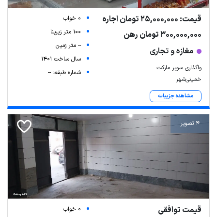
قیمت: 25,000,000 تومان اجاره
0 خواب
100 متر زیربنا
300,000,000 تومان رهن
-- متر زمین
مغازه و تجاری
سال ساخت 1401
واگذاری سوپر مارکت
شماره طبقه: --
خمینی‌شهر
مشاهده جزییات
4 تصویر
قیمت توافقی
0 خواب