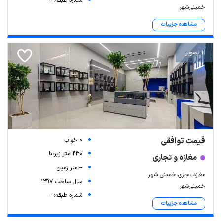
شماره طبقه: --
خمینی‌شهر
مشاهده جزییات
1 تصویر
قیمت توافقی
0 خواب
230 متر زیربنا
مغازه و تجاری
-- متر زمین
مغازه تجاری خمینی شهر
سال ساخت 1397
خمینی‌شهر
شماره طبقه: --
مشاهده جزییات