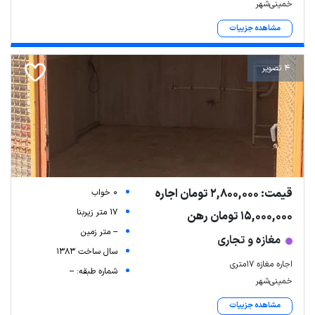
خمینی‌شهر
مشاهده جزییات
4 تصویر
قیمت: 2,800,000 تومان اجاره
0 خواب
17 متر زیربنا
15,000,000 تومان رهن
-- متر زمین
مغازه و تجاری
سال ساخت 1383
اجاره مغازه 17متری
شماره طبقه: --
خمینی‌شهر
مشاهده جزییات