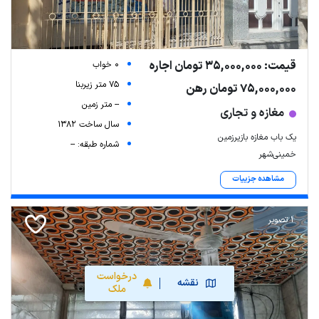
قیمت: 35,000,000 تومان اجاره
0 خواب
75 متر زیربنا
75,000,000 تومان رهن
-- متر زمین
مغازه و تجاری
سال ساخت 1382
یک باب مغازه بازیرزمین
شماره طبقه: --
خمینی‌شهر
مشاهده جزییات
1 تصویر
درخواست
نقشه
ملک