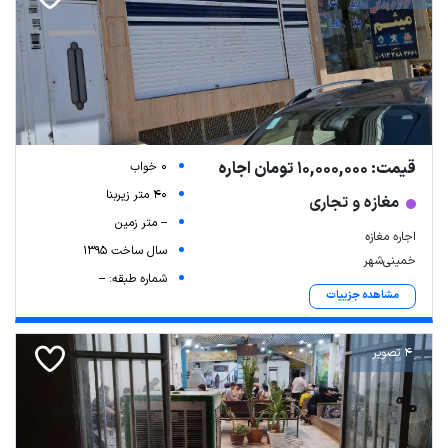
قیمت: 10,000,000 تومان اجاره
0 خواب
40 متر زیربنا
مغازه و تجاری
-- متر زمین
اجاره مغازه
سال ساخت 1395
خمینی‌شهر
شماره طبقه: --
مشاهده جزییات
4 تصویر