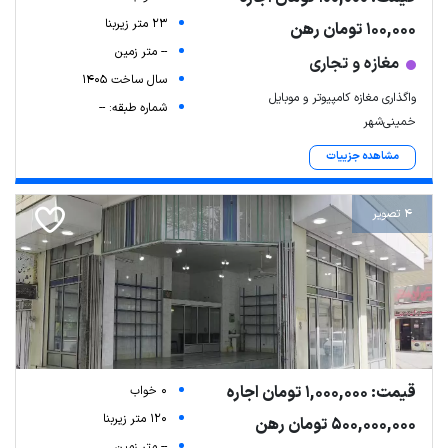
23 متر زیربنا
100,000 تومان رهن
-- متر زمین
مغازه و تجاری
سال ساخت 1405
واگذاری مغازه کامپیوتر و موبایل
شماره طبقه: --
خمینی‌شهر
مشاهده جزییات
4 تصویر
قیمت: 1,000,000 تومان اجاره
0 خواب
120 متر زیربنا
500,000,000 تومان رهن
-- متر زمین