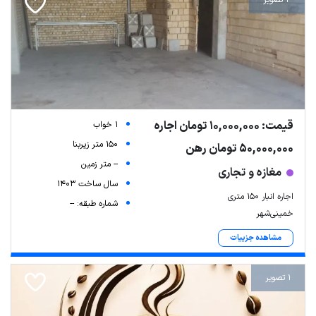
قیمت: 10,000,000 تومان اجاره
1 خواب
150 متر زیربنا
50,000,000 تومان رهن
-- متر زمین
مغازه و تجاری
سال ساخت 1403
اجاره انبار ۱۵۰ متری
شماره طبقه: --
خمینی‌شهر
مشاهده جزییات
1 تصویر