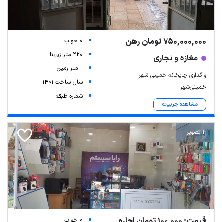
750,000,000 تومان رهن
0 خواب
220 متر زیربنا
مغازه و تجاری
-- متر زمین
واگذاری چایخانه خمینی شهر
سال ساخت 1401
خمینی‌شهر
شماره طبقه: --
مشاهده جزییات
1 تصویر
قیمت: 100,000 تومان اجاره
0 خواب