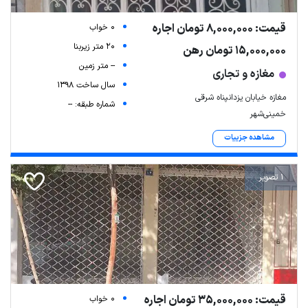
قیمت: 8,000,000 تومان اجاره
0 خواب
20 متر زیربنا
15,000,000 تومان رهن
-- متر زمین
مغازه و تجاری
سال ساخت 1398
مغازه خیابان یزدانپناه شرقی
شماره طبقه: --
خمینی‌شهر
مشاهده جزییات
Leaflet
| Map data ©
ariamarz.com
1 تصویر
قیمت: 35,000,000 تومان اجاره
0 خواب