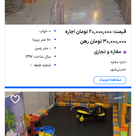
قیمت: 20,000,000 تومان اجاره
0 خواب
80 متر زیربنا
30,000,000 تومان رهن
-- متر زمین
مغازه و تجاری
سال ساخت 1397
اجاره مغازه
شماره طبقه: --
خمینی‌شهر
مشاهده جزییات
2 تصویر