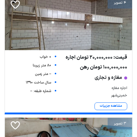
4 تصویر
قیمت: 20,000,000 تومان اجاره
0 خواب
80 متر زیربنا
100,000,000 تومان رهن
-- متر زمین
مغازه و تجاری
سال ساخت 1390
اجاره مغازه
شماره طبقه: --
خمینی‌شهر
مشاهده جزییات
3 تصویر