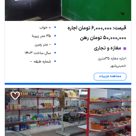
قیمت: 6,000,000 تومان اجاره
0 خواب
35 متر زیربنا
50,000,000 تومان رهن
-- متر زمین
مغازه و تجاری
سال ساخت 1403
اجاره مغازه ۳۵متری
شماره طبقه: --
خمینی‌شهر
مشاهده جزییات
2 تصویر