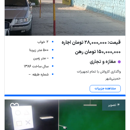
قیمت: 28,000,000 تومان اجاره
2 خواب
500 متر زیربنا
150,000,000 تومان رهن
-- متر زمین
مغازه و تجاری
سال ساخت 1386
واگذاری کارواش با تمام تجهیزات
شماره طبقه: --
خمینی‌شهر
مشاهده جزییات
4 تصویر