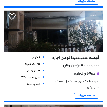
مشاهده جزییات
1 تصویر
قیمت: 10,000,000 تومان اجاره
1 خواب
35 متر زیربنا
50,000,000 تومان رهن
-- متر زمین
مغازه و تجاری
سال ساخت 1399
اجاره مغازه۳۵متری جنب کانال اصغرآباد
شماره طبقه: --
خمینی‌شهر
مشاهده جزییات