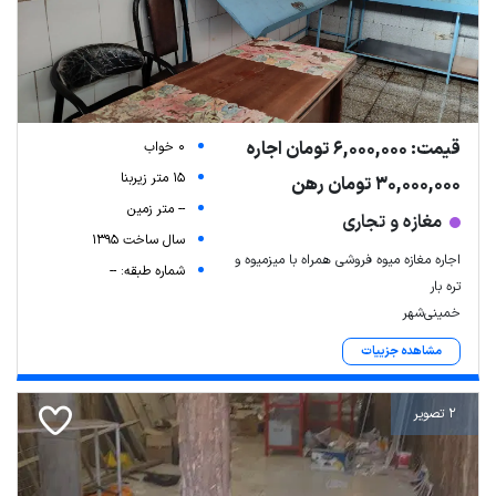
قیمت: 6,000,000 تومان اجاره
0 خواب
15 متر زیربنا
30,000,000 تومان رهن
-- متر زمین
مغازه و تجاری
سال ساخت 1395
اجاره مغازه میوه فروشی همراه با میزمیوه و
شماره طبقه: --
تره بار
خمینی‌شهر
مشاهده جزییات
2 تصویر