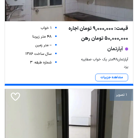
قیمت: 9,000,000 تومان اجاره
1 خواب
48 متر زیربنا
50,000,000 تومان رهن
-- متر زمین
آپارتمان
سال ساخت 1386
آپارتمان۴۸متر یک خواب صفاییه
شماره طبقه: 3
یزد
مشاهده جزییات
1 تصویر