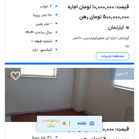
قیمت: 10,000,000 تومان اجاره
2 خواب
110 متر زیربنا
500,000,000 تومان رهن
-- متر زمین
آپارتمان
سال ساخت 1404
آپارتمان اجاره ای صفربلوارمدرس ۱۱۰متر
شماره طبقه: 1
یزد
آسانسور: دارد
مشاهده جزییات
4 تصویر
درخواست
نقشه
ملک
قیمت: 20,000,000 تومان اجاره
3 خواب
120 متر زیربنا