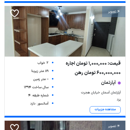
4 تصویر
قیمت: 1,000,000 تومان اجاره
2 خواب
89 متر زیربنا
600,000,000 تومان رهن
-- متر زمین
آپارتمان
سال ساخت 1394
آپارتمان آسمان خیابان هجرت
شماره طبقه: 4
یزد
آسانسور: دارد
مشاهده جزییات
4 تصویر