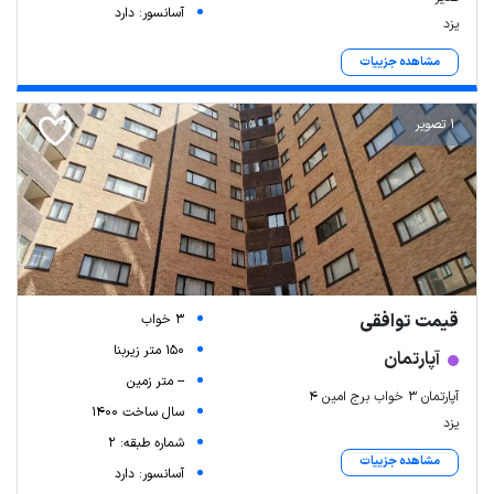
آسانسور: دارد
یزد
مشاهده جزییات
1 تصویر
قیمت توافقی
3 خواب
150 متر زیربنا
آپارتمان
-- متر زمین
آپارتمان ۳ خواب برج امین ۴
سال ساخت 1400
یزد
شماره طبقه: 2
مشاهده جزییات
آسانسور: دارد