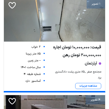
1 تصویر
قیمت: 10,000,000 تومان اجاره
2 خواب
85 متر زیربنا
200,000,000 تومان رهن
-- متر زمین
آپارتمان
سال ساخت 1401
مجتمع صفر _۸۵ متری پشت دادگستری
شماره طبقه: 4
یزد
آسانسور: دارد
مشاهده جزییات
4 تصویر