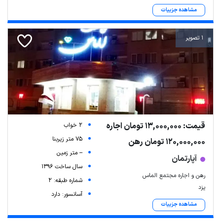
مشاهده جزییات
1 تصویر
قیمت: 13,000,000 تومان اجاره
2 خواب
75 متر زیربنا
120,000,000 تومان رهن
-- متر زمین
آپارتمان
سال ساخت 1396
رهن و اجاره مجتمع الماس
شماره طبقه: 2
یزد
آسانسور: دارد
مشاهده جزییات