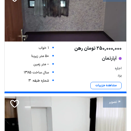
250,000,000 تومان رهن
1 خواب
50 متر زیربنا
آپارتمان
-- متر زمین
اجاره
سال ساخت 1385
یزد
شماره طبقه: 3
مشاهده جزییات
4 تصویر