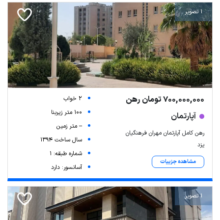
1 تصویر
700,000,000 تومان رهن
2 خواب
100 متر زیربنا
آپارتمان
-- متر زمین
رهن کامل آپارتمان مهران فرهنگیان
سال ساخت 1394
یزد
شماره طبقه: 1
مشاهده جزییات
آسانسور: دارد
1 تصویر