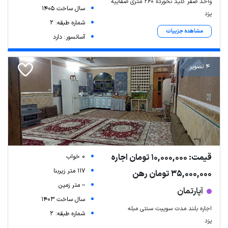
واحد صفر کلید نخورده ۲۶۰ متری صفاییه
سال ساخت 1405
یزد
شماره طبقه: 2
مشاهده جزییات
آسانسور: دارد
4 تصویر
قیمت: 10,000,000 تومان اجاره
0 خواب
117 متر زیربنا
35,000,000 تومان رهن
-- متر زمین
آپارتمان
سال ساخت 1403
اجاره بلند مدت سوییت سنتی مبله
شماره طبقه: 2
یزد