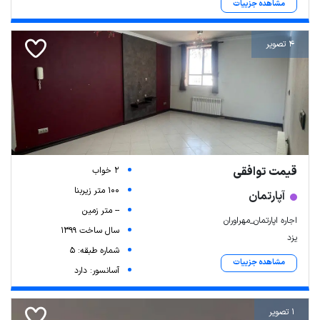
مشاهده جزییات
4 تصویر
قیمت توافقی
2 خواب
100 متر زیربنا
آپارتمان
-- متر زمین
اجاره اپارتمان_مهراوران
سال ساخت 1399
یزد
شماره طبقه: 5
مشاهده جزییات
آسانسور: دارد
1 تصویر