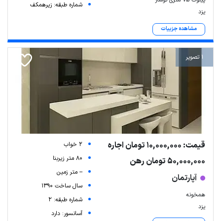
پیلوت 75 متری نوساز
شماره طبقه: زیرهمکف
یزد
مشاهده جزییات
1 تصویر
قیمت: 10,000,000 تومان اجاره
2 خواب
80 متر زیربنا
50,000,000 تومان رهن
-- متر زمین
آپارتمان
سال ساخت 1390
همخونه
شماره طبقه: 2
یزد
آسانسور: دارد