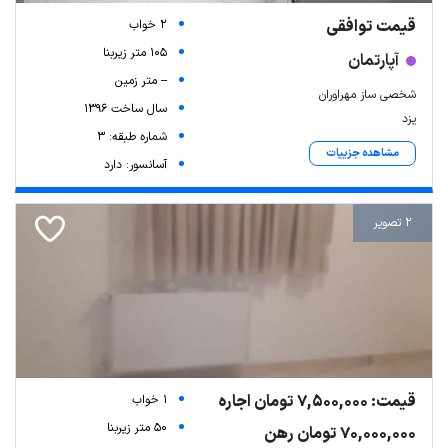
قیمت توافقی
2 خواب
105 متر زیربنا
آپارتمان
-- متر زمین
شخصی ساز مهراوران
سال ساخت 1396
یزد
شماره طبقه: 3
مشاهده جزییات
آسانسور: دارد
2 تصویر
قیمت: 7,500,000 تومان اجاره
1 خواب
50 متر زیربنا
70,000,000 تومان رهن