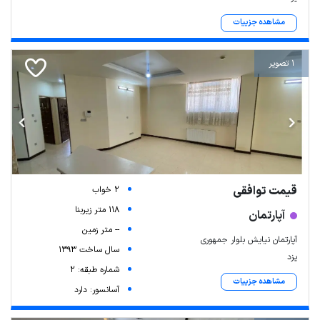
مشاهده جزییات
1 تصویر
قیمت توافقی
2 خواب
118 متر زیربنا
آپارتمان
-- متر زمین
آپارتمان نیایش بلوار جمهوری
سال ساخت 1393
یزد
شماره طبقه: 2
مشاهده جزییات
آسانسور: دارد