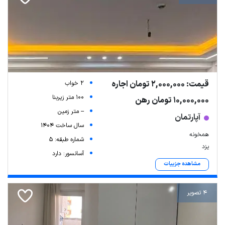
قیمت: 2,000,000 تومان اجاره
2 خواب
100 متر زیربنا
10,000,000 تومان رهن
-- متر زمین
آپارتمان
سال ساخت 1404
همخونه
شماره طبقه: 5
یزد
آسانسور: دارد
مشاهده جزییات
4 تصویر