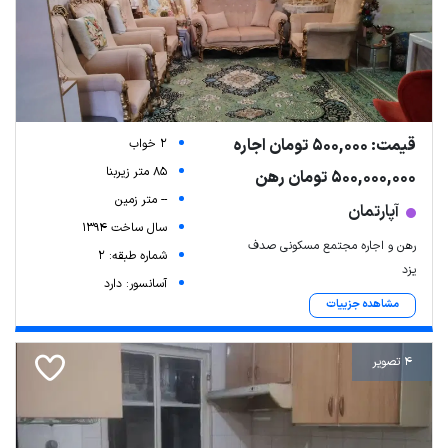
قیمت: 500,000 تومان اجاره
2 خواب
85 متر زیربنا
500,000,000 تومان رهن
-- متر زمین
آپارتمان
سال ساخت 1394
رهن و اجاره مجتمع مسکونی صدف
شماره طبقه: 2
یزد
آسانسور: دارد
مشاهده جزییات
4 تصویر