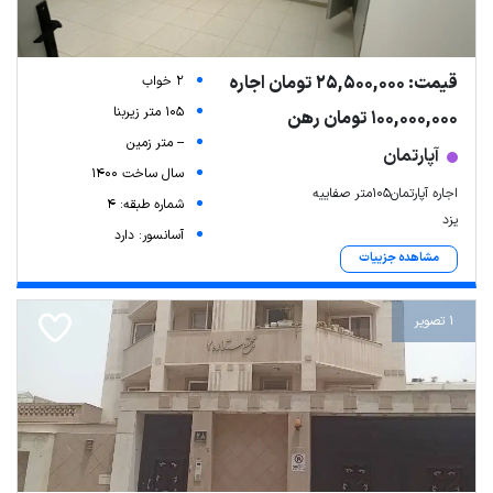
قیمت: 25,500,000 تومان اجاره
2 خواب
105 متر زیربنا
100,000,000 تومان رهن
-- متر زمین
آپارتمان
سال ساخت 1400
اجاره آپارتمان۱۰۵متر صفاییه
شماره طبقه: 4
یزد
آسانسور: دارد
مشاهده جزییات
1 تصویر