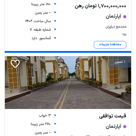
180 متر زیربنا
1,700,000,000 تومان رهن
-- متر زمین
آپارتمان
سال ساخت 1402
مجتمع نیاوران
شماره طبقه: 7
یزد
آسانسور: دارد
مشاهده جزییات
1 تصویر
قیمت توافقی
3 خواب
260 متر زیربنا
آپارتمان
-- متر زمین