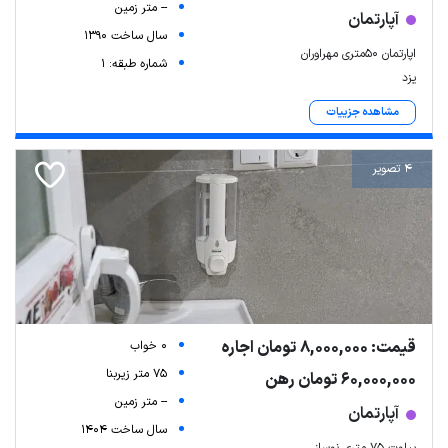
-- متر زمین
آپارتمان
سال ساخت 1390
اپارتمان ۵۰متری مهراوران
شماره طبقه: 1
یزد
مشاهده جزییات
4 تصویر
Leaflet
| Map data ©
ariamarz.com
قیمت: 8,000,000 تومان اجاره
0 خواب
75 متر زیربنا
60,000,000 تومان رهن
-- متر زمین
آپارتمان
سال ساخت 1404