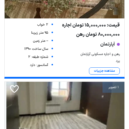
قیمت: 15,000,000 تومان اجاره
2 خواب
95 متر زیربنا
80,000,000 تومان رهن
-- متر زمین
آپارتمان
سال ساخت 1390
رهن و اجاره مسکونی آپارتمان
شماره طبقه: 2
یزد
آسانسور: دارد
مشاهده جزییات
1 تصویر