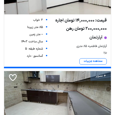
قیمت: 14,000,000 تومان اجاره
2 خواب
85 متر زیربنا
200,000,000 تومان رهن
-- متر زمین
آپارتمان
سال ساخت 1402
آپارتمان فاطمیه 85 متری
شماره طبقه: 5
یزد
آسانسور: دارد
مشاهده جزییات
4 تصویر