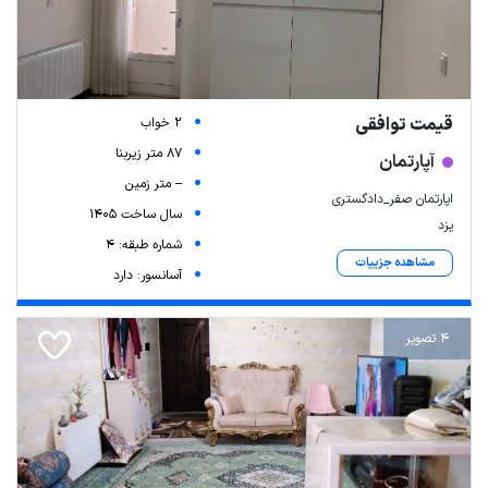
قیمت توافقی
2 خواب
87 متر زیربنا
آپارتمان
-- متر زمین
اپارتمان صفر_دادگستری
سال ساخت 1405
یزد
شماره طبقه: 4
مشاهده جزییات
آسانسور: دارد
4 تصویر