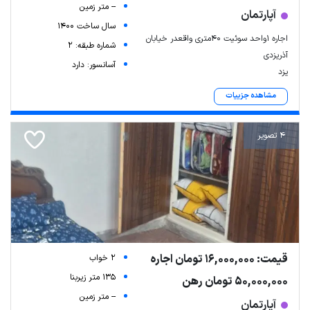
-- متر زمین
آپارتمان
سال ساخت 1400
اجاره 1واحد سوئیت 40متری واقعدر خیابان
شماره طبقه: 2
آذریزدی
آسانسور: دارد
یزد
مشاهده جزییات
4 تصویر
قیمت: 16,000,000 تومان اجاره
2 خواب
135 متر زیربنا
50,000,000 تومان رهن
-- متر زمین
آپارتمان