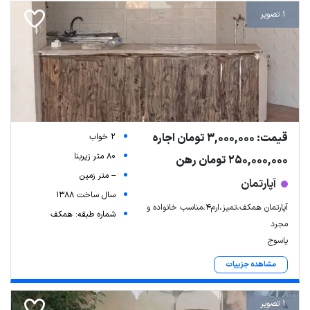
1 تصویر
قیمت: 3,000,000 تومان اجاره
2 خواب
80 متر زیربنا
250,000,000 تومان رهن
Leaflet
| Map data ©
ariamarz.com
-- متر زمین
آپارتمان
سال ساخت 1388
آپارتمان همکف،تمیز،ارم۴،مناسب خانواده و
شماره طبقه: همکف
مجرد
یاسوج
مشاهده جزییات
1 تصویر