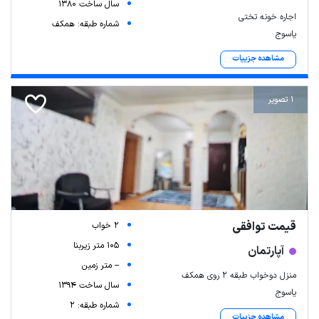
سال ساخت 1380
اجاره خونه تختی
شماره طبقه: همکف
یاسوج
مشاهده جزییات
1 تصویر
قیمت توافقی
2 خواب
105 متر زیربنا
آپارتمان
-- متر زمین
منزل دوخواب طبقه ۲ روی همکف
سال ساخت 1394
یاسوج
شماره طبقه: 2
مشاهده جزییات