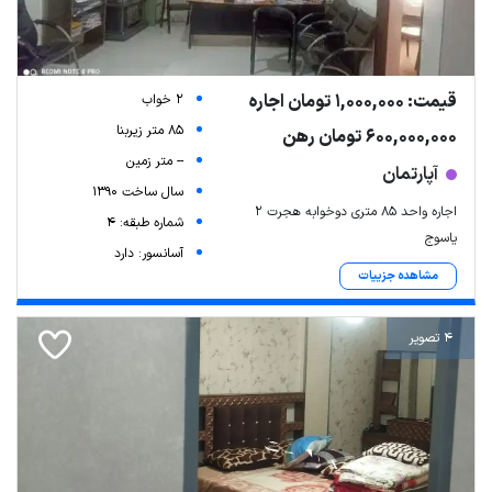
قیمت: 1,000,000 تومان اجاره
2 خواب
85 متر زیربنا
600,000,000 تومان رهن
-- متر زمین
آپارتمان
سال ساخت 1390
اجاره واحد ۸۵ متری دوخوابه هجرت ۲
شماره طبقه: 4
یاسوج
آسانسور: دارد
مشاهده جزییات
4 تصویر