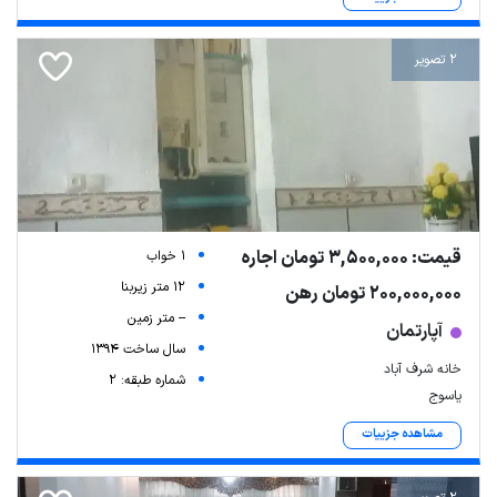
2 تصویر
قیمت: 3,500,000 تومان اجاره
1 خواب
12 متر زیربنا
200,000,000 تومان رهن
-- متر زمین
آپارتمان
سال ساخت 1394
خانه شرف آباد
شماره طبقه: 2
یاسوج
مشاهده جزییات