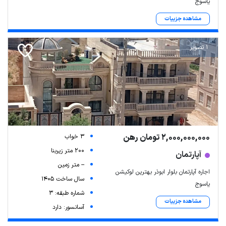
یاسوج
مشاهده جزییات
1 تصویر
2,000,000,000 تومان رهن
3 خواب
200 متر زیربنا
آپارتمان
-- متر زمین
اجاره آپارتمان بلوار ابوذر بهترین لوکیشن
سال ساخت 1405
یاسوج
شماره طبقه: 3
مشاهده جزییات
آسانسور: دارد