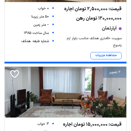
قیمت: 2,500,000 تومان اجاره
0 خواب
50 متر زیربنا
120,000,000 تومان رهن
-- متر زمین
آپارتمان
سال ساخت 1385
سوییت 50متری همکف مناسب بلوار ارم
شماره طبقه: همکف
یاسوج
مشاهده جزییات
2 تصویر
قیمت: 15,000,000 تومان اجاره
3 خواب