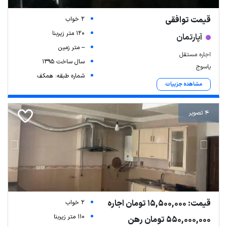
قیمت توافقی
2 خواب
120 متر زیربنا
آپارتمان
-- متر زمین
اجاره مستقل
سال ساخت 1395
یاسوج
شماره طبقه: همکف
مشاهده جزییات
4 تصویر
قیمت: 15,500,000 تومان اجاره
2 خواب
110 متر زیربنا
550,000,000 تومان رهن