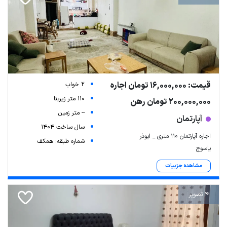
قیمت: 16,000,000 تومان اجاره
2 خواب
110 متر زیربنا
200,000,000 تومان رهن
-- متر زمین
آپارتمان
سال ساخت 1404
اجاره آپارتمان 110 متری _ ابوذر
شماره طبقه: همکف
یاسوج
مشاهده جزییات
4 تصویر