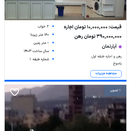
قیمت: 10,000,000 تومان اجاره
2 خواب
160 متر زیربنا
390,000,000 تومان رهن
-- متر زمین
آپارتمان
سال ساخت 1403
رهن و اجاره طبقه اول
شماره طبقه: 1
یاسوج
مشاهده جزییات
1 تصویر