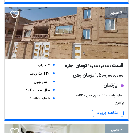
4 تصویر
قیمت: 10,000,000 تومان اجاره
3 خواب
220 متر زیربنا
1,500,000,000 تومان رهن
-- متر زمین
آپارتمان
سال ساخت 1402
اجاره واحد ۲۲۰ متری فول‌امکانات
شماره طبقه: 1
یاسوج
مشاهده جزییات
4 تصویر