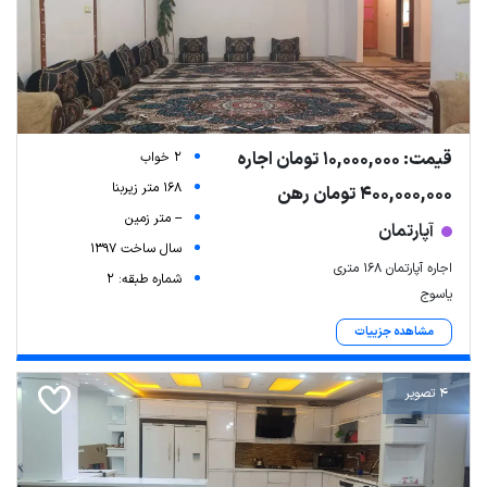
قیمت: 10,000,000 تومان اجاره
2 خواب
168 متر زیربنا
400,000,000 تومان رهن
-- متر زمین
آپارتمان
سال ساخت 1397
اجاره آپارتمان ۱۶۸ متری
شماره طبقه: 2
یاسوج
مشاهده جزییات
4 تصویر