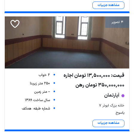
مشاهده جزییات
4 تصویر
قیمت: 13,500,000 تومان اجاره
2 خواب
250 متر زیربنا
350,000,000 تومان رهن
-- متر زمین
آپارتمان
سال ساخت 1389
خانه بزرگ ابوذر ۷
شماره طبقه: همکف
یاسوج
مشاهده جزییات