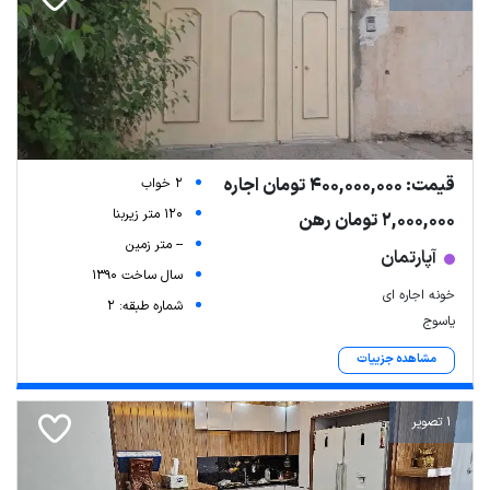
قیمت: 400,000,000 تومان اجاره
2 خواب
120 متر زیربنا
2,000,000 تومان رهن
-- متر زمین
آپارتمان
سال ساخت 1390
خونه اجاره ای
شماره طبقه: 2
یاسوج
مشاهده جزییات
1 تصویر