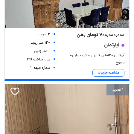
700,000,000 تومان رهن
2 خواب
130 متر زیربنا
آپارتمان
-- متر زمین
آپارتمان 130متری تمیز و مرتب بلوار ارم
سال ساخت 1399
یاسوج
شماره طبقه: 1
مشاهده جزییات
1 تصویر