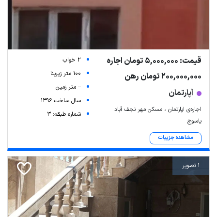
قیمت: 5,000,000 تومان اجاره
2 خواب
100 متر زیربنا
200,000,000 تومان رهن
-- متر زمین
آپارتمان
سال ساخت 1396
اجاره‌ی اپارتمان ، مسکن مهر نجف آباد
شماره طبقه: 3
یاسوج
مشاهده جزییات
1 تصویر