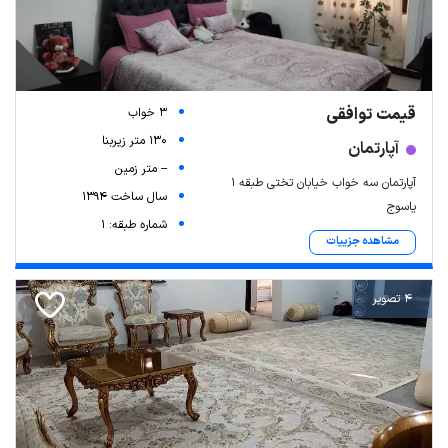
قیمت توافقی
3 خواب
130 متر زیربنا
آپارتمان
-- متر زمین
آپارتمان سه خواب خیابان تختی طبقه ۱
سال ساخت 1394
یاسوج
شماره طبقه: 1
مشاهده جزییات
4 تصویر