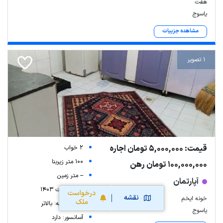
هفت
یاسوج
مشاهده جزییات
1 تصویر
قیمت: 5,000,000 تومان اجاره
2 خواب
100 متر زیربنا
100,000,000 تومان رهن
-- متر زمین
آپارتمان
سال ساخت 1403
درخواست
نقشه
خونه ایخم
ملک
شماره طبقه: بالاتر
یاسوج
آسانسور: دارد