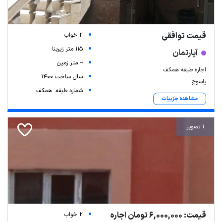
قیمت توافقی
2 خواب
115 متر زیربنا
آپارتمان
-- متر زمین
اجاره طبقه همکف
سال ساخت 1400
یاسوج
شماره طبقه: همکف
مشاهده جزییات
1 تصویر
قیمت: 6,000,000 تومان اجاره
2 خواب