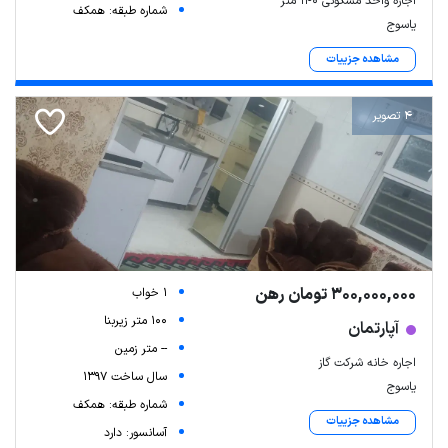
اجاره واحد مسکونی ۱۴۰ متر
شماره طبقه: همکف
یاسوج
مشاهده جزییات
4 تصویر
300,000,000 تومان رهن
1 خواب
100 متر زیربنا
آپارتمان
-- متر زمین
اجاره خانه شرکت گاز
سال ساخت 1397
یاسوج
شماره طبقه: همکف
مشاهده جزییات
آسانسور: دارد