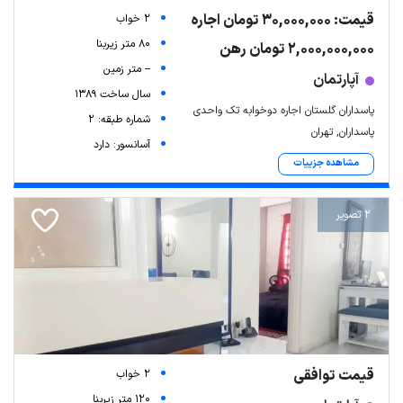
قیمت: 30,000,000 تومان اجاره
2 خواب
80 متر زیربنا
2,000,000,000 تومان رهن
-- متر زمین
آپارتمان
سال ساخت 1389
پاسداران گلستان اجاره دوخوابه تک واحدی
شماره طبقه: 2
پاسداران, تهران
آسانسور: دارد
مشاهده جزییات
2 تصویر
قیمت توافقی
2 خواب
120 متر زیربنا