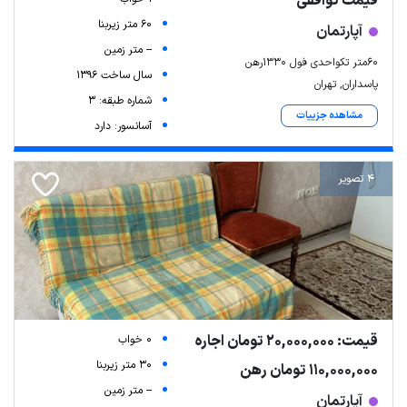
قیمت توافقی
60 متر زیربنا
آپارتمان
-- متر زمین
60متر تکواحدی فول 1330رهن
سال ساخت 1396
پاسداران, تهران
شماره طبقه: 3
مشاهده جزییات
آسانسور: دارد
4 تصویر
قیمت: 20,000,000 تومان اجاره
0 خواب
30 متر زیربنا
110,000,000 تومان رهن
-- متر زمین
آپارتمان