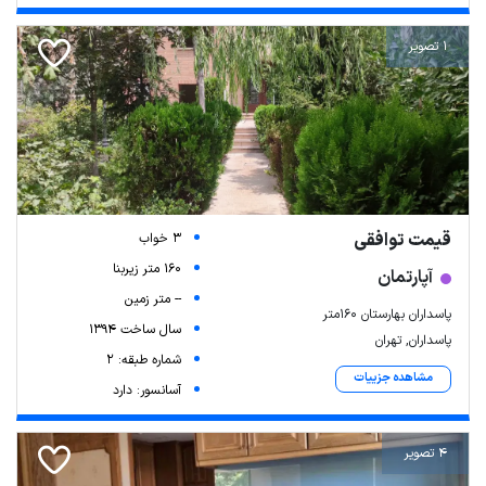
1 تصویر
قیمت توافقی
3 خواب
160 متر زیربنا
آپارتمان
-- متر زمین
پاسداران بهارستان 160متر
سال ساخت 1394
پاسداران, تهران
شماره طبقه: 2
مشاهده جزییات
آسانسور: دارد
4 تصویر