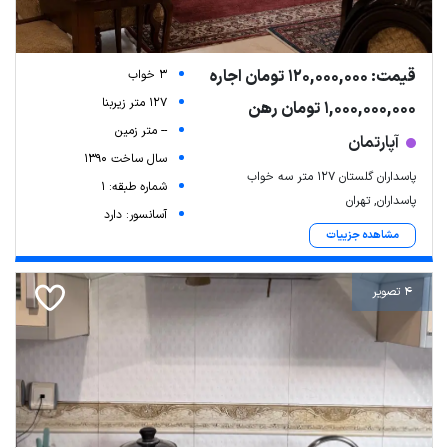
قیمت: 120,000,000 تومان اجاره
3 خواب
127 متر زیربنا
1,000,000,000 تومان رهن
-- متر زمین
آپارتمان
سال ساخت 1390
پاسداران گلستان ۱۲۷ متر سه خواب
شماره طبقه: 1
پاسداران, تهران
آسانسور: دارد
مشاهده جزییات
4 تصویر