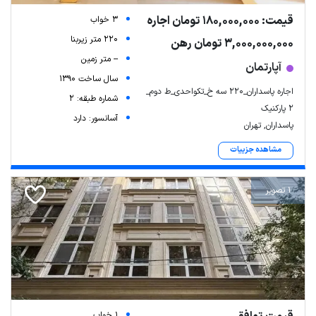
قیمت: 180,000,000 تومان اجاره
3 خواب
220 متر زیربنا
3,000,000,000 تومان رهن
-- متر زمین
آپارتمان
سال ساخت 1390
اجاره پاسداران_۲۲۰ سه خ_تکواحدی_ط دوم_
شماره طبقه: 2
۲ پارکنیک
آسانسور: دارد
پاسداران, تهران
مشاهده جزییات
1 تصویر
1 خواب