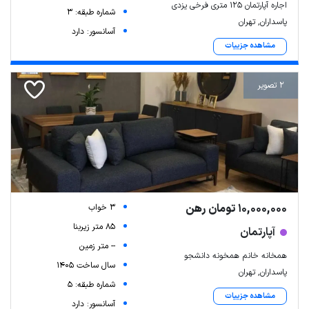
اجاره آپارتمان ۱۲۵ متری فرخی یزدی
شماره طبقه: 3
پاسداران, تهران
آسانسور: دارد
مشاهده جزییات
2 تصویر
Leaflet
| Map data ©
ariamarz.com
10,000,000 تومان رهن
3 خواب
85 متر زیربنا
آپارتمان
-- متر زمین
همخانه خانم همخونه دانشجو
سال ساخت 1405
پاسداران, تهران
شماره طبقه: 5
مشاهده جزییات
آسانسور: دارد