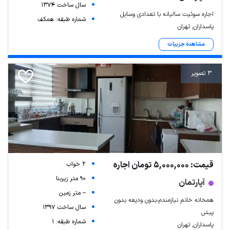
سال ساخت 1374
اجاره سوئیت سالیانه با تعدادی وسایل
شماره طبقه: همکف
پاسداران, تهران
مشاهده جزییات
3 تصویر
قیمت: 5,000,000 تومان اجاره
2 خواب
90 متر زیربنا
آپارتمان
-- متر زمین
همخانه خانم نیازمندم،بدون ودیعه بدون
سال ساخت 1397
پیش
شماره طبقه: 1
پاسداران, تهران