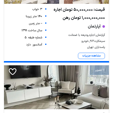
قیمت: 50,000,000 تومان اجاره
3 خواب
140 متر زیربنا
1,000,000,000 تومان رهن
-- متر زمین
آپارتمان
سال ساخت 1399
آپارتمان_اجاره_ودیعه با ضمانت
شماره طبقه: 5
سیمکارت912_خودرو
آسانسور: دارد
پاسداران, تهران
مشاهده جزییات
1 تصویر