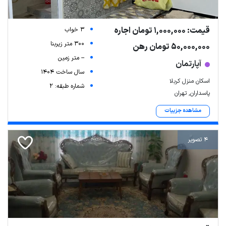
قیمت: 1,000,000 تومان اجاره
3 خواب
300 متر زیربنا
50,000,000 تومان رهن
-- متر زمین
آپارتمان
سال ساخت 1404
اسکان منزل کربلا
شماره طبقه: 2
پاسداران, تهران
مشاهده جزییات
4 تصویر