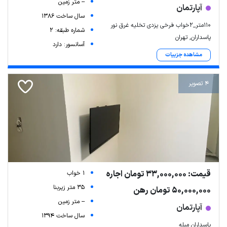
-- متر زمین
آپارتمان
سال ساخت 1386
110متر_2خواب فرخی یزدی تخلیه غرق نور
شماره طبقه: 2
پاسداران, تهران
آسانسور: دارد
مشاهده جزییات
4 تصویر
قیمت: 33,000,000 تومان اجاره
1 خواب
35 متر زیربنا
50,000,000 تومان رهن
-- متر زمین
آپارتمان
سال ساخت 1394
پاسداران مبله