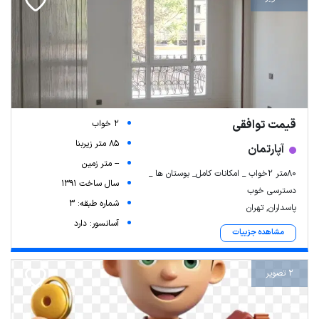
قیمت توافقی
2 خواب
85 متر زیربنا
آپارتمان
-- متر زمین
۸۰متر ۲خواب _ امکانات کامل_ بوستان ها _
سال ساخت 1391
دسترسی خوب
شماره طبقه: 3
پاسداران, تهران
آسانسور: دارد
مشاهده جزییات
2 تصویر