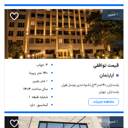
1 تصویر
قیمت توافقی
3 خواب
140 متر زیربنا
آپارتمان
-- متر زمین
پاسداران_۱۴۰متر۳خ_تک‌واحدی_نوساز_فول
سال ساخت 1404
پاسداران, تهران
شماره طبقه: 1
مشاهده جزییات
آسانسور: دارد
1 تصویر