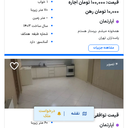
قیمت: 100,000 تومان اجاره
1 خواب
70 متر زیربنا
10,000 تومان رهن
-- متر زمین
آپارتمان
سال ساخت 1403
همخونه میشم ،پرستار هستم
شماره طبقه: همکف
پاسداران, تهران
آسانسور: دارد
مشاهده جزییات
4 تصویر
درخواست
نقشه
قیمت توافقی
1 خواب
ملک
60 متر زیربنا
آپارتمان