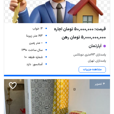
قیمت: 50,000,000 تومان اجاره
3 خواب
193 متر زیربنا
5,000,000,000 تومان رهن
-- متر زمین
آپارتمان
سال ساخت 1390
پاسداران ۱۹۳متری دوبلکس
شماره طبقه: 10
پاسداران, تهران
آسانسور: دارد
مشاهده جزییات
4 تصویر