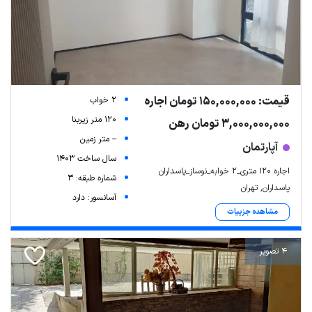
قیمت: 150,000,000 تومان اجاره
2 خواب
120 متر زیربنا
3,000,000,000 تومان رهن
-- متر زمین
آپارتمان
سال ساخت 1403
اجاره ۱۲۰ متری_۲ خوابه_نوساز_پاسداران
شماره طبقه: 3
پاسداران, تهران
آسانسور: دارد
مشاهده جزییات
4 تصویر