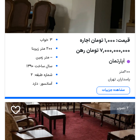
قیمت: 1,000 تومان اجاره
3 خواب
200 متر زیربنا
7,000,000,000 تومان رهن
-- متر زمین
آپارتمان
سال ساخت 1390
۲۰۰متر
شماره طبقه: 2
پاسداران, تهران
آسانسور: دارد
مشاهده جزییات
2 تصویر