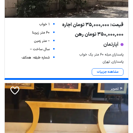
قیمت: 35,000,000 تومان اجاره
1 خواب
60 متر زیربنا
350,000,000 تومان رهن
-- متر زمین
آپارتمان
سال ساخت --
پاسداران مبله ۶۰ متر یک خواب
شماره طبقه: همکف
پاسداران, تهران
مشاهده جزییات
4 تصویر