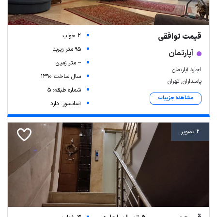
قیمت توافقی
2 خواب
95 متر زیربنا
آپارتمان
-- متر زمین
اجاره آپارتمان
سال ساخت 1390
پاسداران, تهران
شماره طبقه: 5
مشاهده جزییات
آسانسور: دارد
2 تصویر