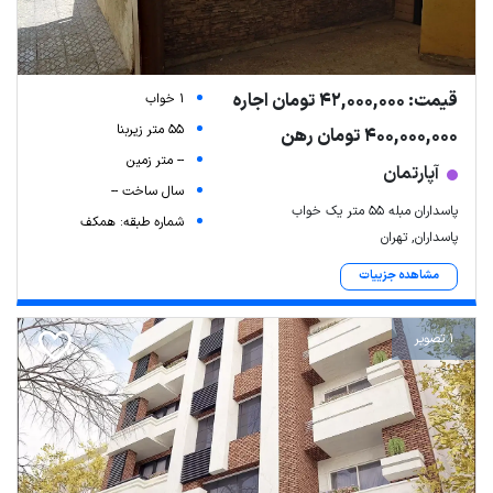
قیمت: 42,000,000 تومان اجاره
1 خواب
55 متر زیربنا
400,000,000 تومان رهن
-- متر زمین
آپارتمان
سال ساخت --
پاسداران مبله 55 متر یک خواب
شماره طبقه: همکف
پاسداران, تهران
مشاهده جزییات
1 تصویر