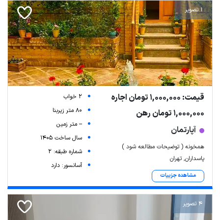
1 تصویر
قیمت: 1,000,000 تومان اجاره
2 خواب
80 متر زیربنا
1,000,000 تومان رهن
-- متر زمین
آپارتمان
سال ساخت 1405
همخونه ( توضیحات مطالعه شود )
شماره طبقه: 2
پاسداران, تهران
آسانسور: دارد
مشاهده جزییات
4 تصویر