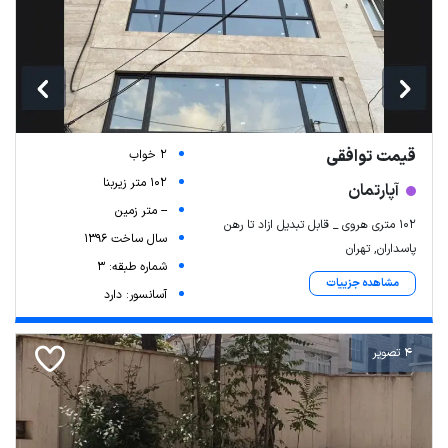
قیمت توافقی
2 خواب
102 متر زیربنا
آپارتمان
-- متر زمین
۱۰۲ متری هروی _ قابل تبدیل ازاد تا رهن
سال ساخت 1396
پاسداران, تهران
شماره طبقه: 3
مشاهده جزییات
آسانسور: دارد
4 تصویر