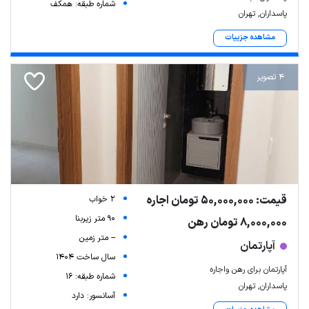
شماره طبقه: همکف
پاسداران, تهران
مشاهده جزییات
4 تصویر
قیمت: 50,000,000 تومان اجاره
2 خواب
90 متر زیربنا
8,000,000 تومان رهن
-- متر زمین
آپارتمان
سال ساخت 1404
آپارتمان برای رهن واجاره
شماره طبقه: 16
پاسداران, تهران
آسانسور: دارد