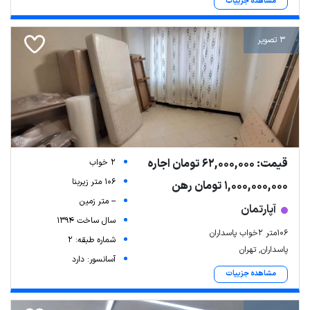
مشاهده جزییات
3 تصویر
قیمت: 62,000,000 تومان اجاره
2 خواب
106 متر زیربنا
1,000,000,000 تومان رهن
-- متر زمین
آپارتمان
سال ساخت 1394
106متر 2خواب پاسداران
شماره طبقه: 2
پاسداران, تهران
آسانسور: دارد
مشاهده جزییات