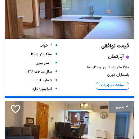
قیمت توافقی
3 خواب
280 متر زیربنا
آپارتمان
-- متر زمین
۲۸۰ متر پاسداران بوستان ها
سال ساخت 1399
پاسداران, تهران
شماره طبقه: 1
مشاهده جزییات
آسانسور: دارد
4 تصویر