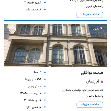
پاسداران 95متر فول 2 با 30
شماره طبقه: 2
پاسداران, تهران
آسانسور: دارد
مشاهده جزییات
4 تصویر
قیمت توافقی
3 خواب
155 متر زیربنا
آپارتمان
-- متر زمین
155متر،نوساز،تاپ لوکیشن پاسداران
سال ساخت 1385
پاسداران, تهران
شماره طبقه: 3
مشاهده جزییات
آسانسور: دارد