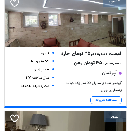
4 تصویر
قیمت: 35,000,000 تومان اجاره
1 خواب
55 متر زیربنا
350,000,000 تومان رهن
-- متر زمین
آپارتمان
سال ساخت 1371
آپارتمان مبله پاسداران ۵۵ متر یک خواب
شماره طبقه: همکف
پاسداران, تهران
مشاهده جزییات
1 تصویر