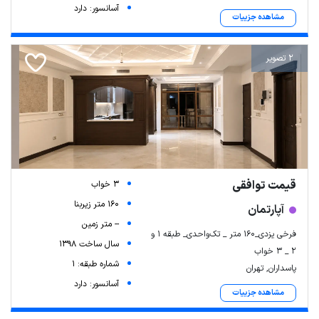
آسانسور: دارد
مشاهده جزییات
2 تصویر
قیمت توافقی
3 خواب
160 متر زیربنا
آپارتمان
-- متر زمین
فرخی یزدی_۱۶۰ متر _ تک‌واحدی_ طبقه ۱ و
سال ساخت 1398
۲ _ ۳ خواب
شماره طبقه: 1
پاسداران, تهران
آسانسور: دارد
مشاهده جزییات