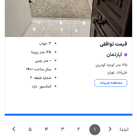
قیمت توافقی
3 خواب
125 متر زیربنا
آپارتمان
-- متر زمین
۱۲۵ متر کوچه گودرزی
سال ساخت 1401
علی‌آباد, تهران
شماره طبقه: 2
مشاهده جزییات
آسانسور: دارد
Leaflet
| Map data ©
ariamarz.com
5
4
3
2
1
ابتدا