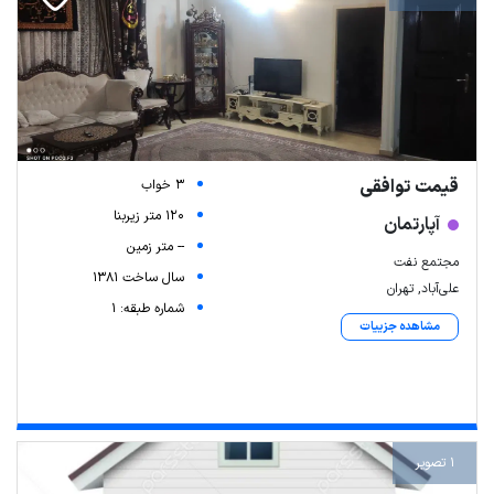
قیمت توافقی
3 خواب
120 متر زیربنا
آپارتمان
-- متر زمین
مجتمع نفت
سال ساخت 1381
علی‌آباد, تهران
شماره طبقه: 1
مشاهده جزییات
1 تصویر