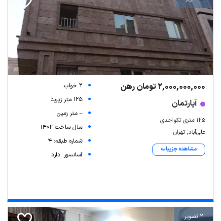
2,000,000,000 تومان رهن
2 خواب
125 متر زیربنا
آپارتمان
-- متر زمین
۱۲۵ متری تکواحدی
سال ساخت 1402
علی‌آباد, تهران
شماره طبقه: 4
مشاهده جزییات
آسانسور: دارد
2 تصویر