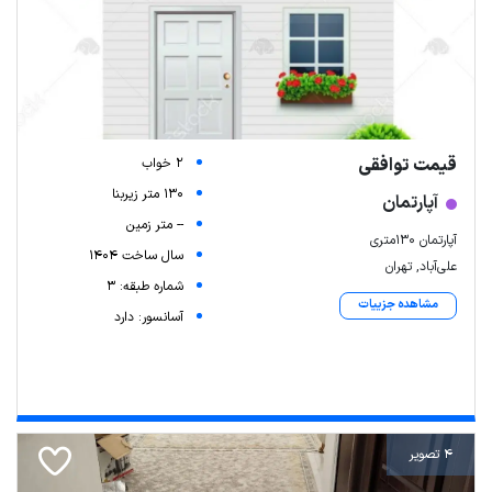
قیمت توافقی
2 خواب
130 متر زیربنا
آپارتمان
-- متر زمین
آپارتمان 130متری
سال ساخت 1404
علی‌آباد, تهران
شماره طبقه: 3
مشاهده جزییات
آسانسور: دارد
4 تصویر