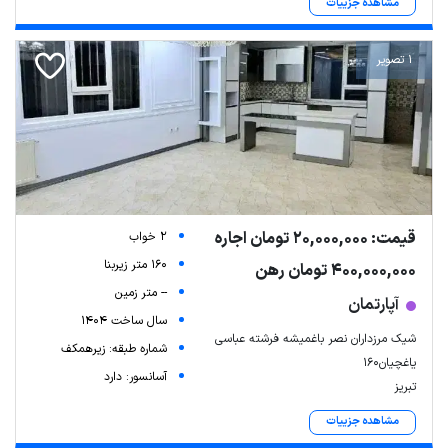
مشاهده جزییات
1 تصویر
قیمت: 20,000,000 تومان اجاره
2 خواب
160 متر زیربنا
400,000,000 تومان رهن
-- متر زمین
آپارتمان
سال ساخت 1404
شیک مرزداران نصر باغمیشه فرشته عباسی
شماره طبقه: زیرهمکف
یاغچیان۱۶۰
آسانسور: دارد
تبریز
مشاهده جزییات