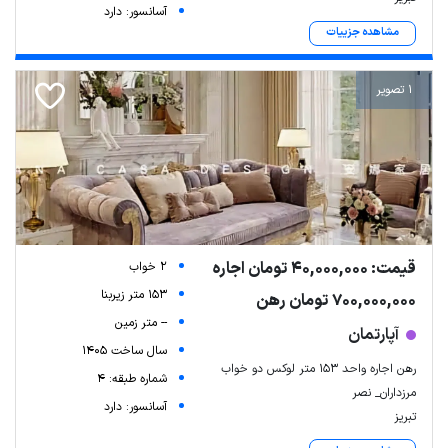
آسانسور: دارد
مشاهده جزییات
1 تصویر
قیمت: 40,000,000 تومان اجاره
2 خواب
153 متر زیربنا
700,000,000 تومان رهن
-- متر زمین
آپارتمان
سال ساخت 1405
رهن اجاره واحد ۱۵۳ متر لوکس دو خواب
شماره طبقه: 4
مرزداران_ نصر
آسانسور: دارد
تبریز