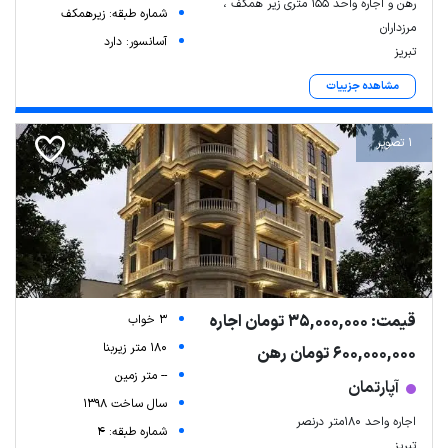
رهن و اجاره واحد 155 متری زیر همکف ،
شماره طبقه: زیرهمکف
مرزداران
آسانسور: دارد
تبریز
مشاهده جزییات
1 تصویر
قیمت: 35,000,000 تومان اجاره
3 خواب
180 متر زیربنا
600,000,000 تومان رهن
-- متر زمین
آپارتمان
سال ساخت 1398
اجاره واحد 180متر درنصر
شماره طبقه: 4
تبریز