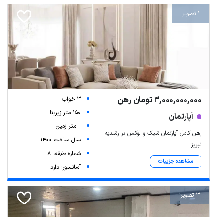
1 تصویر
3,000,000,000 تومان رهن
3 خواب
150 متر زیربنا
آپارتمان
-- متر زمین
رهن کامل آپارتمان شیک و لوکس در رشدیه
سال ساخت 1400
تبریز
شماره طبقه: 8
مشاهده جزییات
آسانسور: دارد
3 تصویر