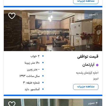
مشاهده جزییات
1 تصویر
قیمت توافقی
2 خواب
160 متر زیربنا
آپارتمان
-- متر زمین
اجاره آپارتمان رشدیه
سال ساخت 1393
تبریز
شماره طبقه: 3
مشاهده جزییات
آسانسور: دارد
4 تصویر