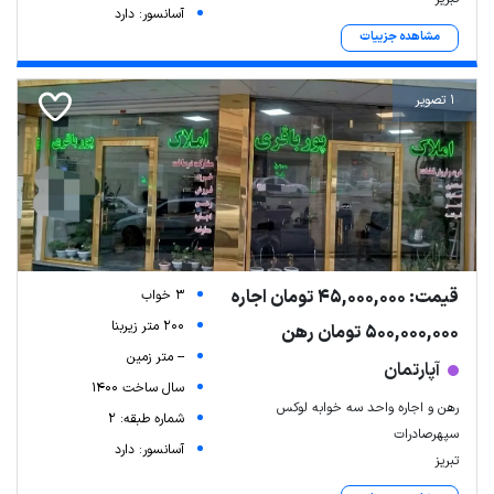
آسانسور: دارد
مشاهده جزییات
1 تصویر
قیمت: 45,000,000 تومان اجاره
3 خواب
200 متر زیربنا
500,000,000 تومان رهن
-- متر زمین
آپارتمان
سال ساخت 1400
رهن و اجاره واحد سه خوابه لوکس
شماره طبقه: 2
سپهرصادرات
آسانسور: دارد
تبریز