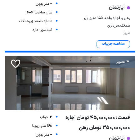
-- متر زمین
آپارتمان
سال ساخت 1404
رهن و اجاره واحد ۱۵۵ متری زیر
شماره طبقه: زیرهمکف
همکف،مرزداران
آسانسور: دارد
تبریز
مشاهده جزییات
4 تصویر
قیمت: 45,000,000 تومان اجاره
3 خواب
165 متر زیربنا
350,000,000 تومان رهن
-- متر زمین
آپارتمان