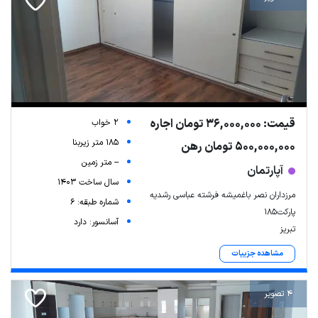
قیمت: 36,000,000 تومان اجاره
2 خواب
185 متر زیربنا
500,000,000 تومان رهن
-- متر زمین
آپارتمان
سال ساخت 1403
مرزداران نصر باغمیشه فرشته عباسی رشدیه
شماره طبقه: 6
پارکت۱۸۵
آسانسور: دارد
تبریز
مشاهده جزییات
4 تصویر