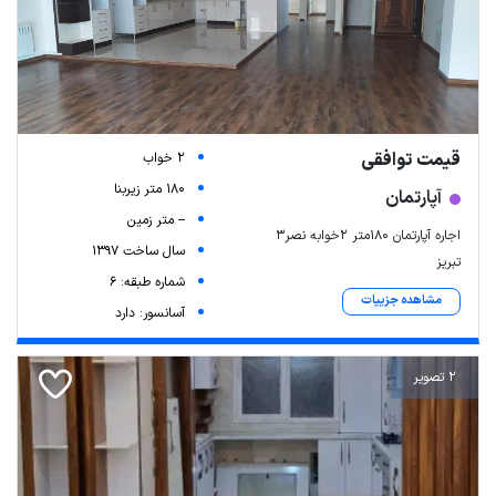
قیمت توافقی
2 خواب
180 متر زیربنا
آپارتمان
-- متر زمین
اجاره آپارتمان 180متر 2خوابه نصر۳
سال ساخت 1397
تبریز
شماره طبقه: 6
مشاهده جزییات
آسانسور: دارد
2 تصویر