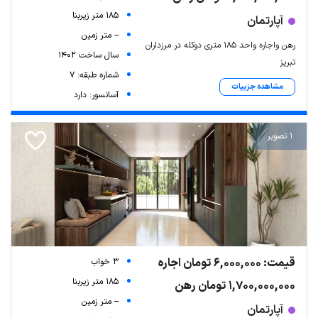
185 متر زیربنا
آپارتمان
-- متر زمین
رهن واجاره واحد ۱۸۵ متری دوکله در مرزداران
سال ساخت 1402
تبریز
شماره طبقه: 7
مشاهده جزییات
آسانسور: دارد
1 تصویر
قیمت: 6,000,000 تومان اجاره
3 خواب
185 متر زیربنا
1,700,000,000 تومان رهن
-- متر زمین
آپارتمان