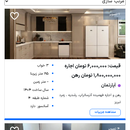
1 تصویر
قیمت: 6,000,000 تومان اجاره
3 خواب
195 متر زیربنا
1,800,000,000 تومان رهن
-- متر زمین
آپارتمان
سال ساخت 1404
رهن و اجاره فهمیده آذرساتراپ، رشدیه ، زمرد
شماره طبقه: 4
تبریز
آسانسور: دارد
مشاهده جزییات
4 تصویر