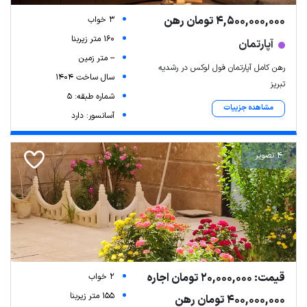
4,500,000,000 تومان رهن
3 خواب
160 متر زیربنا
آپارتمان
-- متر زمین
رهن کامل آپارتمان فول لوکس در رشدیه
سال ساخت 1404
تبریز
شماره طبقه: 5
مشاهده جزییات
آسانسور: دارد
4 تصویر
قیمت: 20,000,000 تومان اجاره
2 خواب
155 متر زیربنا
400,000,000 تومان رهن