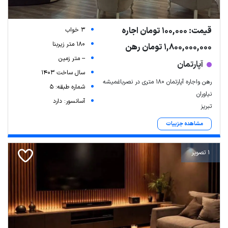
قیمت: 100,000 تومان اجاره
3 خواب
180 متر زیربنا
1,800,000,000 تومان رهن
-- متر زمین
آپارتمان
سال ساخت 1403
رهن واجاره آپارتمان ۱۸۰ متری در نصرباغمیشه
شماره طبقه: 5
نیاوران
آسانسور: دارد
تبریز
مشاهده جزییات
Leaflet
| Map data ©
ariamarz.com
1 تصویر