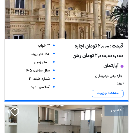
قیمت: 2,000 تومان اجاره
3 خواب
180 متر زیربنا
2,000,000,000 تومان رهن
-- متر زمین
آپارتمان
سال ساخت 1405
اجاره رهن درمرزداران
شماره طبقه: 3
تبریز
آسانسور: دارد
مشاهده جزییات
4 تصویر