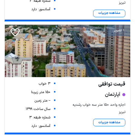
شماره طبقه: 2
تبریز
آسانسور: دارد
مشاهده جزییات
1 تصویر
قیمت توافقی
3 خواب
150 متر زیربنا
آپارتمان
-- متر زمین
اجاره واحد ۱۵۰ متر سه خواب رشدیه
سال ساخت 1399
تبریز
شماره طبقه: 3
مشاهده جزییات
آسانسور: دارد