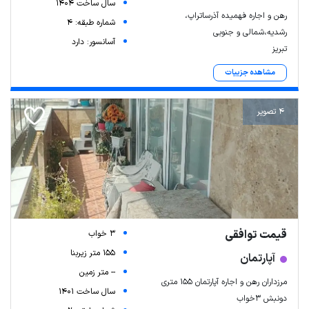
سال ساخت 1404
رهن و اجاره فهمیده آذرساتراپ،
شماره طبقه: 4
رشدیه،شمالی و جنوبی
آسانسور: دارد
تبریز
مشاهده جزییات
4 تصویر
قیمت توافقی
3 خواب
155 متر زیربنا
آپارتمان
-- متر زمین
مرزداران رهن و اجاره آپارتمان ۱۵۵ متری
سال ساخت 1401
دونبش ۳خواب