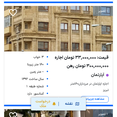
1 تصویر
قیمت: 33,000,000 تومان اجاره
3 خواب
160 متر زیربنا
300,000,000 تومان رهن
-- متر زمین
آپارتمان
سال ساخت 1392
اجاره اپارتمان در مرزداران160متر
شماره طبقه: 1
تبریز
آسانسور: دارد
مشاهده جزییات
درخواست
نقشه
ملک
1 تصویر