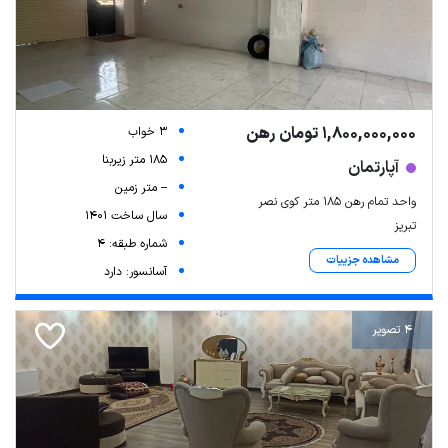
1,800,000,000 تومان رهن
3 خواب
185 متر زیربنا
آپارتمان
-- متر زمین
واحد تمام رهن ۱۸۵ متر کوی نصر
سال ساخت 1401
تبریز
شماره طبقه: 4
مشاهده جزییات
آسانسور: دارد
4 تصویر