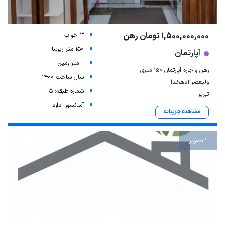
1,500,000,000 تومان رهن
3 خواب
150 متر زیربنا
آپارتمان
-- متر زمین
رهن واجاره آپارتمان ۱۵۰ متری
سال ساخت 1400
ولیعصر۲دهخدا
شماره طبقه: 5
تبریز
آسانسور: دارد
مشاهده جزییات
1 تصویر