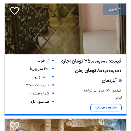
4 تصویر
قیمت: 35,000,000 تومان اجاره
3 خواب
170 متر زیربنا
800,000,000 تومان رهن
-- متر زمین
آپارتمان
سال ساخت 1397
آپارتمان ۱۷۰ متری در فرشته
شماره طبقه: 1
تبریز
آسانسور: دارد
مشاهده جزییات
1 تصویر