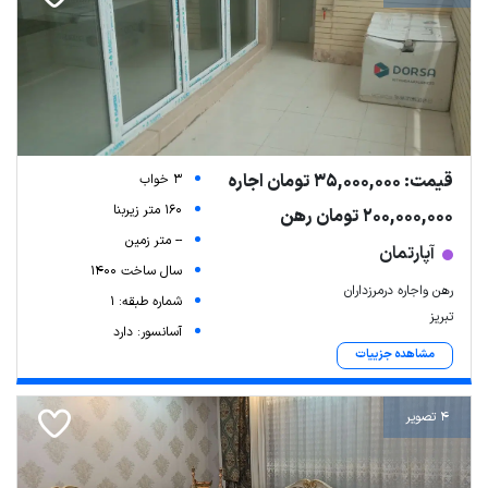
قیمت: 35,000,000 تومان اجاره
3 خواب
160 متر زیربنا
200,000,000 تومان رهن
-- متر زمین
آپارتمان
سال ساخت 1400
رهن واجاره درمرزداران
شماره طبقه: 1
تبریز
آسانسور: دارد
مشاهده جزییات
4 تصویر