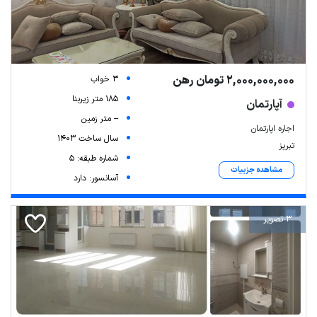
2,000,000,000 تومان رهن
3 خواب
185 متر زیربنا
آپارتمان
-- متر زمین
اجاره اپارتمان
سال ساخت 1403
تبریز
شماره طبقه: 5
مشاهده جزییات
آسانسور: دارد
3 تصویر