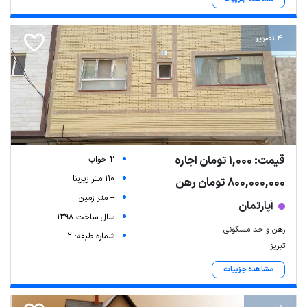
4 تصویر
قیمت: 1,000 تومان اجاره
2 خواب
110 متر زیربنا
800,000,000 تومان رهن
-- متر زمین
آپارتمان
سال ساخت 1398
رهن واحد مسکونی
شماره طبقه: 2
تبریز
مشاهده جزییات