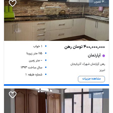
4 تصویر
400,000,000 تومان رهن
1 خواب
115 متر زیربنا
آپارتمان
-- متر زمین
رهن آپارتمان شهرک آذربایجان
سال ساخت 1393
تبریز
شماره طبقه: 1
مشاهده جزییات
4 تصویر