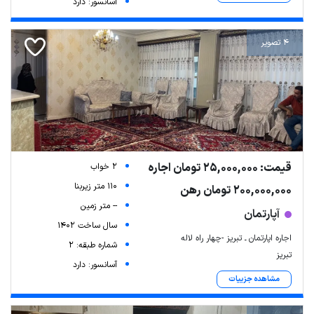
آسانسور: دارد
4 تصویر
قیمت: 25,000,000 تومان اجاره
2 خواب
110 متر زیربنا
200,000,000 تومان رهن
-- متر زمین
آپارتمان
سال ساخت 1402
اجاره اپارتمان ـ تبریز -چهار راه لاله
شماره طبقه: 2
تبریز
آسانسور: دارد
مشاهده جزییات