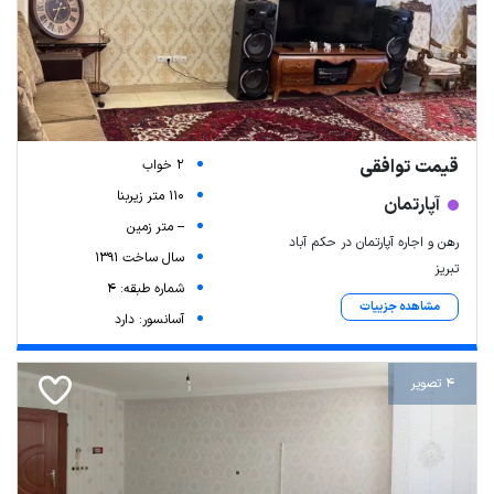
قیمت توافقی
2 خواب
110 متر زیربنا
آپارتمان
-- متر زمین
رهن و اجاره آپارتمان در حکم آباد
سال ساخت 1391
تبریز
شماره طبقه: 4
مشاهده جزییات
آسانسور: دارد
4 تصویر