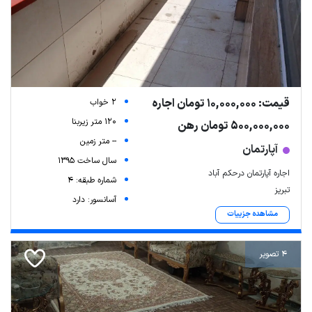
قیمت: 10,000,000 تومان اجاره
2 خواب
120 متر زیربنا
500,000,000 تومان رهن
-- متر زمین
آپارتمان
سال ساخت 1395
اجاره آپارتمان درحکم آباد
شماره طبقه: 4
تبریز
آسانسور: دارد
مشاهده جزییات
4 تصویر