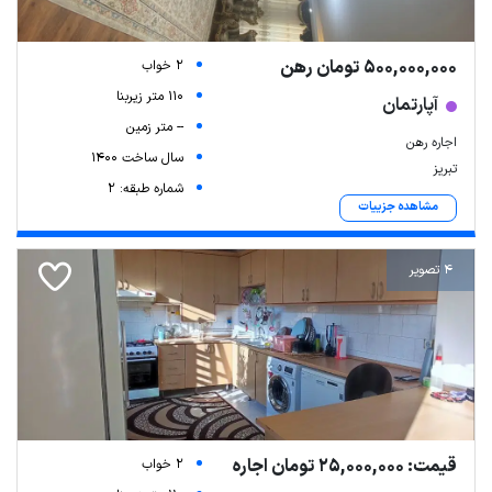
500,000,000 تومان رهن
2 خواب
110 متر زیربنا
آپارتمان
-- متر زمین
اجاره رهن
سال ساخت 1400
تبریز
شماره طبقه: 2
مشاهده جزییات
4 تصویر
قیمت: 25,000,000 تومان اجاره
2 خواب