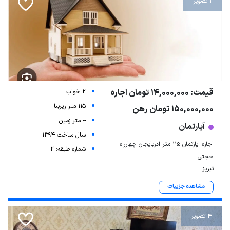
1 تصویر
قیمت: 14,000,000 تومان اجاره
2 خواب
115 متر زیربنا
150,000,000 تومان رهن
-- متر زمین
آپارتمان
سال ساخت 1394
اجاره اپارتمان ۱۱۵ متر اذربایجان چهارراه
شماره طبقه: 2
حجتی
تبریز
مشاهده جزییات
4 تصویر