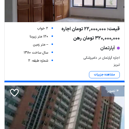
قیمت: 22,000,000 تومان اجاره
2 خواب
120 متر زیربنا
320,000,000 تومان رهن
-- متر زمین
آپارتمان
سال ساخت 1380
اجاره آپارتمان در دامپزشکی
شماره طبقه: 2
تبریز
مشاهده جزییات
4 تصویر