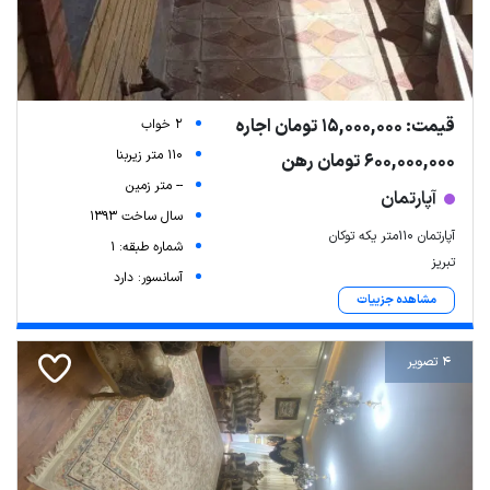
قیمت: 15,000,000 تومان اجاره
2 خواب
110 متر زیربنا
600,000,000 تومان رهن
-- متر زمین
آپارتمان
سال ساخت 1393
آپارتمان 110متر یکه توکان
شماره طبقه: 1
تبریز
آسانسور: دارد
مشاهده جزییات
4 تصویر