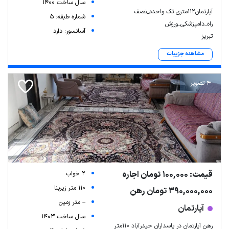
سال ساخت 1400
آپارتمان۱۱۲متری تک واحده_نصف
شماره طبقه: 5
راه_دامپزشکی_ورزش
آسانسور: دارد
تبریز
مشاهده جزییات
4 تصویر
قیمت: 100,000 تومان اجاره
2 خواب
110 متر زیربنا
390,000,000 تومان رهن
-- متر زمین
آپارتمان
سال ساخت 1403
رهن آپارتمان در پاسداران حیدرآباد 110متر