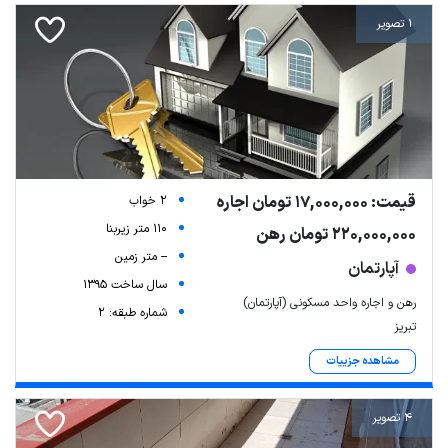
1 تصویر
قیمت: 17,000,000 تومان اجاره
2 خواب
110 متر زیربنا
220,000,000 تومان رهن
-- متر زمین
آپارتمان
سال ساخت 1395
رهن و اجاره واحد مسکونی (آپارتمان)
شماره طبقه: 2
تبریز
مشاهده جزییات
4 تصویر