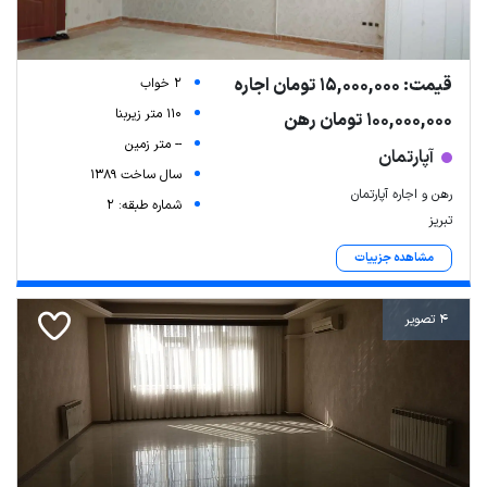
قیمت: 15,000,000 تومان اجاره
2 خواب
110 متر زیربنا
100,000,000 تومان رهن
-- متر زمین
آپارتمان
سال ساخت 1389
رهن و اجاره آپارتمان
شماره طبقه: 2
تبریز
مشاهده جزییات
4 تصویر