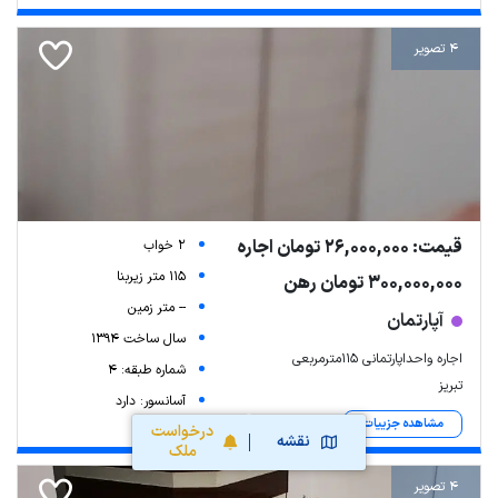
4 تصویر
قیمت: 26,000,000 تومان اجاره
2 خواب
115 متر زیربنا
300,000,000 تومان رهن
-- متر زمین
آپارتمان
سال ساخت 1394
اجاره واحداپارتمانی ۱۱۵مترمربعی
شماره طبقه: 4
تبریز
آسانسور: دارد
مشاهده جزییات
درخواست
نقشه
ملک
4 تصویر