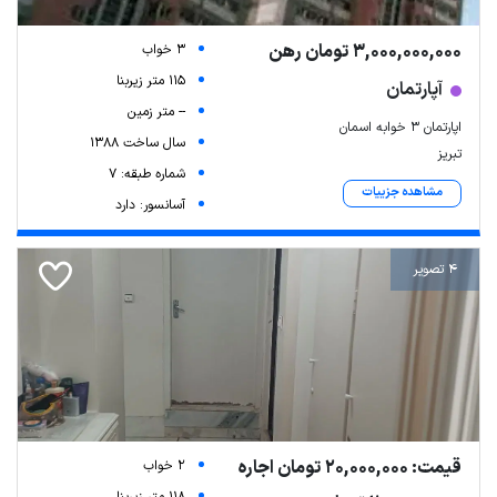
3,000,000,000 تومان رهن
3 خواب
115 متر زیربنا
آپارتمان
-- متر زمین
اپارتمان ۳ خوابه اسمان
سال ساخت 1388
تبریز
شماره طبقه: 7
مشاهده جزییات
آسانسور: دارد
4 تصویر
Leaflet
| Map data ©
ariamarz.com
قیمت: 20,000,000 تومان اجاره
2 خواب