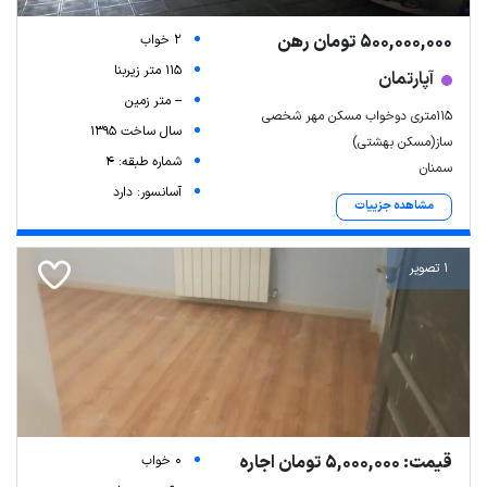
500,000,000 تومان رهن
2 خواب
115 متر زیربنا
آپارتمان
-- متر زمین
۱۱۵متری دوخواب مسکن مهر شخصی
سال ساخت 1395
ساز(مسکن بهشتی)
شماره طبقه: 4
سمنان
آسانسور: دارد
مشاهده جزییات
1 تصویر
قیمت: 5,000,000 تومان اجاره
0 خواب