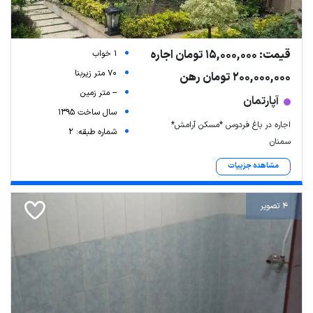
قیمت: 15,000,000 تومان اجاره
1 خواب
70 متر زیربنا
200,000,000 تومان رهن
-- متر زمین
آپارتمان
سال ساخت 1395
اجاره در باغ فردوس *مسکن آرامش*
شماره طبقه: 2
سمنان
مشاهده جزییات
4 تصویر