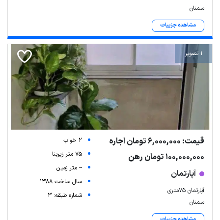
سمنان
مشاهده جزییات
1 تصویر
قیمت: 6,000,000 تومان اجاره
2 خواب
75 متر زیربنا
100,000,000 تومان رهن
-- متر زمین
آپارتمان
سال ساخت 1388
آپارتمان ۷۵متری
شماره طبقه: 3
سمنان
مشاهده جزییات