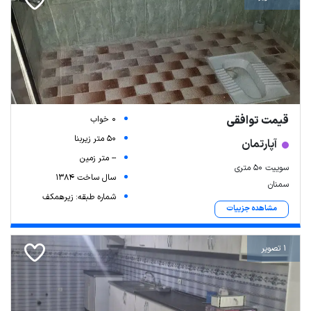
قیمت توافقی
0 خواب
50 متر زیربنا
آپارتمان
-- متر زمین
سوییت ۵۰ متری
سال ساخت 1384
سمنان
شماره طبقه: زیرهمکف
مشاهده جزییات
1 تصویر