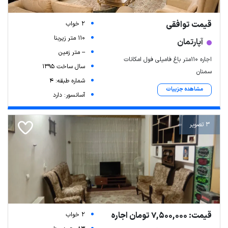
قیمت توافقی
2 خواب
110 متر زیربنا
آپارتمان
-- متر زمین
اجاره ۱۱۰متر باغ فامیلی فول امکانات
سال ساخت 1395
سمنان
شماره طبقه: 4
مشاهده جزییات
آسانسور: دارد
3 تصویر
قیمت: 7,500,000 تومان اجاره
2 خواب