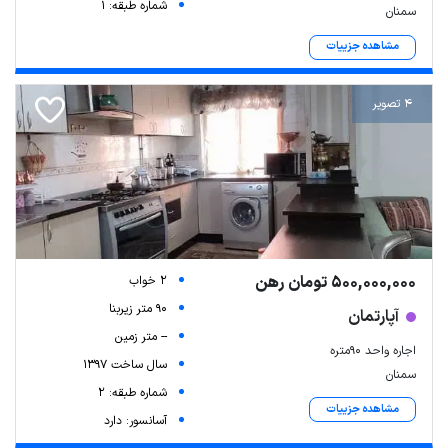
شماره طبقه: 1
سمنان
مشاهده جزییات
4 تصویر
500,000,000 تومان رهن
2 خواب
90 متر زیربنا
آپارتمان
-- متر زمین
اجاره واحد ۹۰متره
سال ساخت 1397
سمنان
شماره طبقه: 2
مشاهده جزییات
آسانسور: دارد