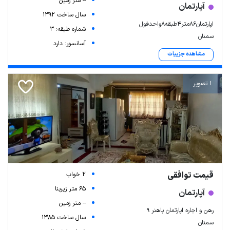
-- متر زمین
آپارتمان
سال ساخت 1392
اپارتمان‌۸۶متر۴‌طبقه‌۸واحد‌فول
شماره طبقه: 3
سمنان
آسانسور: دارد
مشاهده جزییات
1 تصویر
قیمت توافقی
2 خواب
65 متر زیربنا
آپارتمان
-- متر زمین
رهن و اجاره اپارتمان باهنر ۹
سال ساخت 1385
سمنان