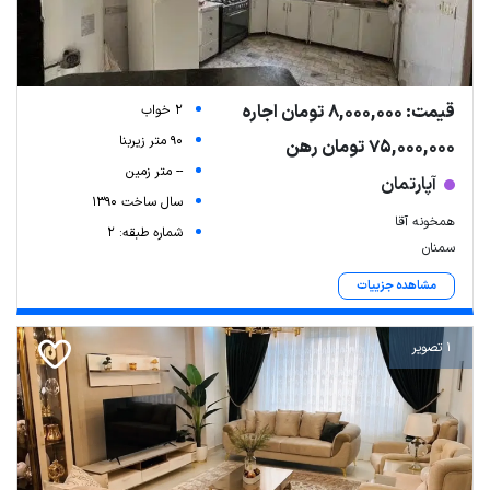
قیمت: 8,000,000 تومان اجاره
2 خواب
90 متر زیربنا
75,000,000 تومان رهن
-- متر زمین
آپارتمان
سال ساخت 1390
همخونه آقا
شماره طبقه: 2
سمنان
مشاهده جزییات
1 تصویر