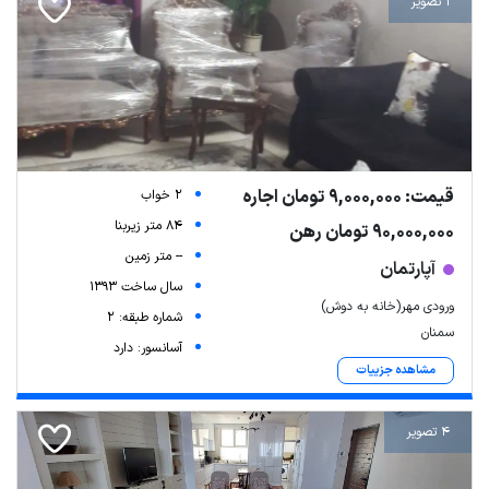
1 تصویر
قیمت: 9,000,000 تومان اجاره
2 خواب
84 متر زیربنا
90,000,000 تومان رهن
-- متر زمین
آپارتمان
سال ساخت 1393
ورودی مهر(خانه به دوش)
شماره طبقه: 2
سمنان
آسانسور: دارد
مشاهده جزییات
4 تصویر