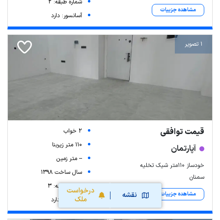
شماره طبقه: 2
مشاهده جزییات
آسانسور: دارد
1 تصویر
قیمت توافقی
2 خواب
110 متر زیربنا
آپارتمان
-- متر زمین
خودساز ۱۱۰متر شیک تخلیه
سال ساخت 1398
سمنان
شماره طبقه: 3
درخواست
مشاهده جزییات
نقشه
ملک
آسانسور: دارد