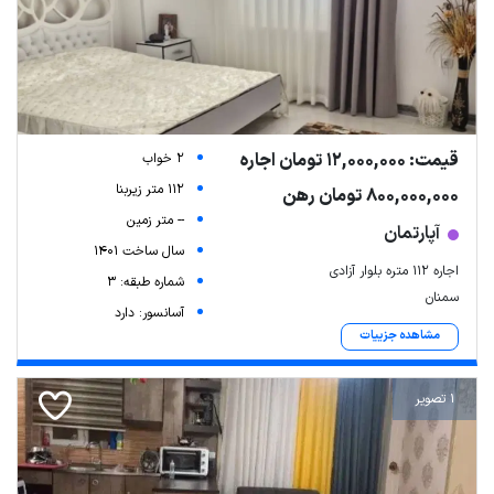
قیمت: 12,000,000 تومان اجاره
2 خواب
112 متر زیربنا
800,000,000 تومان رهن
-- متر زمین
آپارتمان
سال ساخت 1401
اجاره ۱۱۲ متره بلوار آزادی
شماره طبقه: 3
سمنان
آسانسور: دارد
مشاهده جزییات
1 تصویر