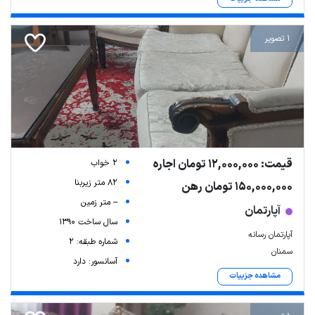
1 تصویر
قیمت: 12,000,000 تومان اجاره
2 خواب
82 متر زیربنا
150,000,000 تومان رهن
-- متر زمین
آپارتمان
سال ساخت 1390
آپارتمان رسانه
شماره طبقه: 2
سمنان
آسانسور: دارد
مشاهده جزییات