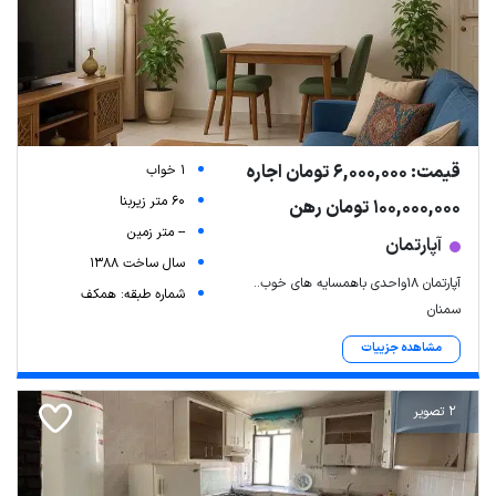
قیمت: 6,000,000 تومان اجاره
1 خواب
60 متر زیربنا
100,000,000 تومان رهن
-- متر زمین
آپارتمان
سال ساخت 1388
Leaflet
| Map data ©
ariamarz.com
آپارتمان ۱۸واحدی باهمسایه های خوب..
شماره طبقه: همکف
سمنان
مشاهده جزییات
2 تصویر