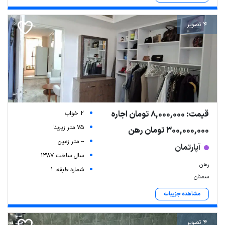
4 تصویر
قیمت: 8,000,000 تومان اجاره
2 خواب
75 متر زیربنا
300,000,000 تومان رهن
-- متر زمین
آپارتمان
سال ساخت 1387
رهن
شماره طبقه: 1
سمنان
مشاهده جزییات
4 تصویر