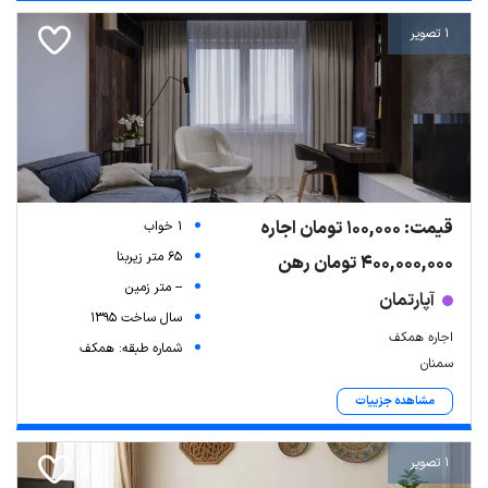
1 تصویر
قیمت: 100,000 تومان اجاره
1 خواب
65 متر زیربنا
400,000,000 تومان رهن
-- متر زمین
آپارتمان
سال ساخت 1395
اجاره همکف
شماره طبقه: همکف
سمنان
مشاهده جزییات
1 تصویر