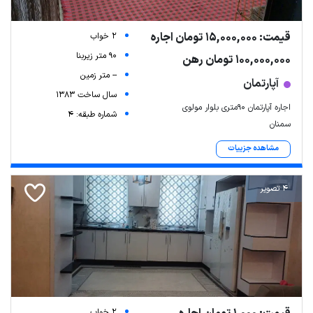
قیمت: 15,000,000 تومان اجاره
2 خواب
90 متر زیربنا
100,000,000 تومان رهن
-- متر زمین
آپارتمان
سال ساخت 1383
اجاره آپارتمان ۹۰متری بلوار مولوی
شماره طبقه: 4
سمنان
مشاهده جزییات
4 تصویر
2 خواب