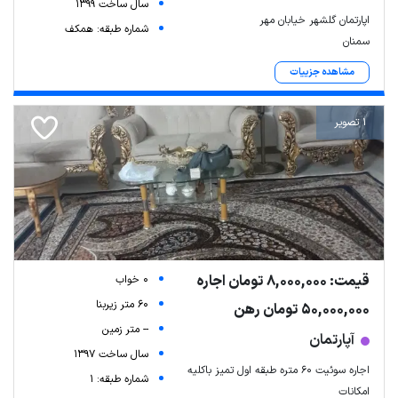
سال ساخت 1399
اپارتمان گلشهر خیابان مهر
شماره طبقه: همکف
سمنان
مشاهده جزییات
1 تصویر
قیمت: 8,000,000 تومان اجاره
0 خواب
60 متر زیربنا
50,000,000 تومان رهن
-- متر زمین
آپارتمان
سال ساخت 1397
اجاره سوئیت ۶۰ متره طبقه اول تمیز باکلیه
شماره طبقه: 1
امکانات