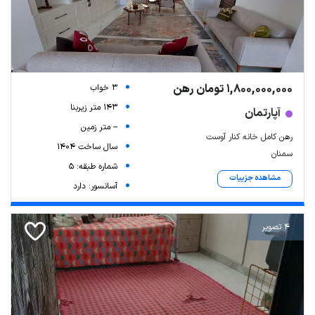
1,800,000,000 تومان رهن
3 خواب
143 متر زیربنا
آپارتمان
-- متر زمین
رهن کامل خانه کنار آوست
سال ساخت 1404
سمنان
شماره طبقه: 5
مشاهده جزییات
آسانسور: دارد
4 تصویر