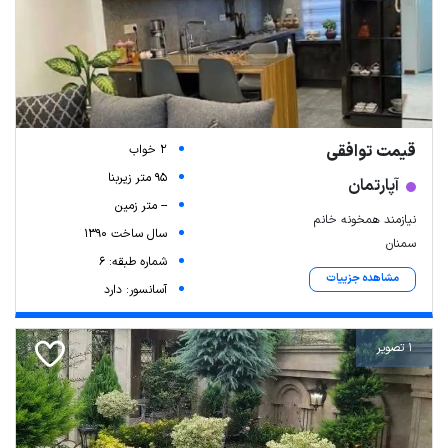
قیمت توافقی
2 خواب
95 متر زیربنا
آپارتمان
-- متر زمین
نیازمند همخونه خانم
سال ساخت 1390
سمنان
شماره طبقه: 6
مشاهده جزییات
آسانسور: دارد
1 تصویر