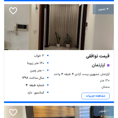
4 تصویر
قیمت توافقی
2 خواب
120 متر زیربنا
آپارتمان
-- متر زمین
آپارتمان جمهوری پست آزادی 4 طبقه 4 واحد
سال ساخت 1398
120 متر
شماره طبقه: 4
سمنان
آسانسور: دارد
مشاهده جزییات
1 تصویر