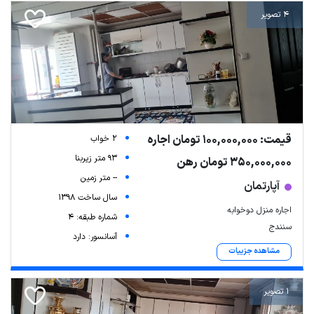
4 تصویر
قیمت: 100,000,000 تومان اجاره
2 خواب
93 متر زیربنا
350,000,000 تومان رهن
-- متر زمین
آپارتمان
سال ساخت 1398
اجاره منزل دوخوابه
شماره طبقه: 4
سنندج
آسانسور: دارد
مشاهده جزییات
1 تصویر