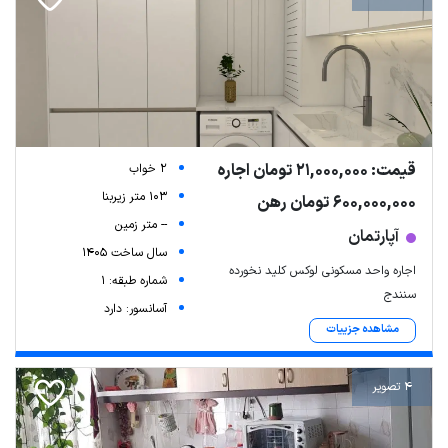
قیمت: 21,000,000 تومان اجاره
2 خواب
103 متر زیربنا
600,000,000 تومان رهن
-- متر زمین
آپارتمان
سال ساخت 1405
اجاره واحد مسکونی لوکس کلید نخورده
شماره طبقه: 1
سنندج
آسانسور: دارد
مشاهده جزییات
4 تصویر