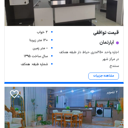
قیمت توافقی
2 خواب
120 متر زیربنا
آپارتمان
-- متر زمین
اجاره واحد 250متری حیاط دار طبقه همکف
سال ساخت 1395
در مرکز شهر
شماره طبقه: همکف
سنندج
مشاهده جزییات
2 تصویر