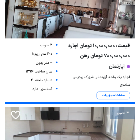
قیمت: 10,000,000 تومان اجاره
2 خواب
120 متر زیربنا
700,000,000 تومان رهن
-- متر زمین
آپارتمان
سال ساخت 1394
اجاره یک واحد آپارتمانی شهرک پردیس
شماره طبقه: 2
سنندج
آسانسور: دارد
مشاهده جزییات
4 تصویر