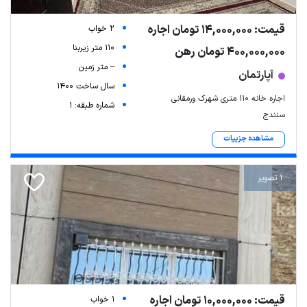
قیمت: 14,000,000 تومان اجاره
2 خواب
110 متر زیربنا
400,000,000 تومان رهن
-- متر زمین
آپارتمان
سال ساخت 1400
اجاره خانه 110 متری شهرک ورمقانی
شماره طبقه: 1
سنندج
مشاهده جزییات
1 تصویر
قیمت: 10,000,000 تومان اجاره
1 خواب