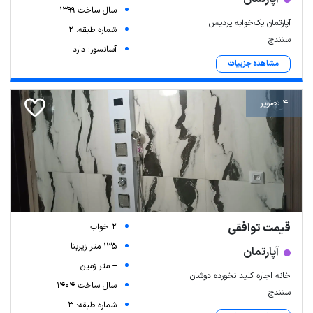
سال ساخت 1399
آپارتمان یک‌خوابه پردیس
شماره طبقه: 2
سنندج
آسانسور: دارد
مشاهده جزییات
4 تصویر
قیمت توافقی
2 خواب
135 متر زیربنا
آپارتمان
-- متر زمین
خانه اجاره کلید نخورده دوشان
سال ساخت 1404
سنندج
شماره طبقه: 3