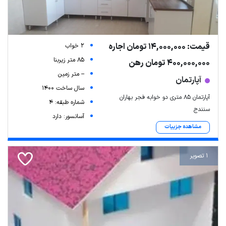
قیمت: 14,000,000 تومان اجاره
2 خواب
85 متر زیربنا
400,000,000 تومان رهن
-- متر زمین
آپارتمان
سال ساخت 1400
آپارتمان 85 متری دو خوابه فجر بهاران
شماره طبقه: 4
سنندج
آسانسور: دارد
مشاهده جزییات
1 تصویر