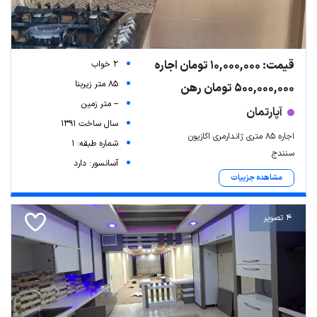
قیمت: 10,000,000 تومان اجاره
2 خواب
85 متر زیربنا
500,000,000 تومان رهن
-- متر زمین
آپارتمان
سال ساخت 1391
اجاره ۸۵ متری ژاندارمری اکازیون
شماره طبقه: 1
سنندج
آسانسور: دارد
مشاهده جزییات
4 تصویر