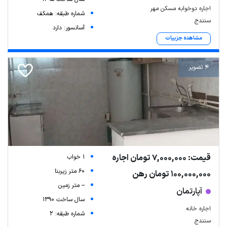
اجاره دوخوابه مسکن مهر
شماره طبقه: همکف
سنندج
آسانسور: دارد
مشاهده جزییات
4 تصویر
Leaflet
| Map data ©
ariamarz.com
قیمت: 7,000,000 تومان اجاره
1 خواب
60 متر زیربنا
100,000,000 تومان رهن
-- متر زمین
آپارتمان
سال ساخت 1390
اجاره خانه
شماره طبقه: 2
سنندج