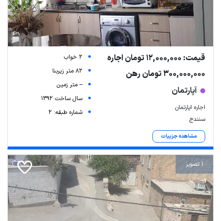
قیمت: 12,000,000 تومان اجاره
2 خواب
82 متر زیربنا
300,000,000 تومان رهن
-- متر زمین
آپارتمان
سال ساخت 1392
اجاره اپارتمان
شماره طبقه: 2
سنندج
مشاهده جزییات
1 تصویر