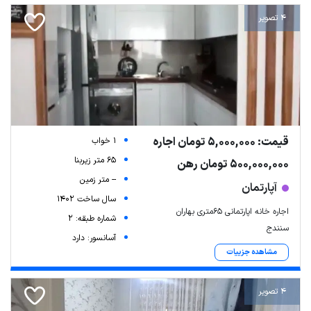
4 تصویر
قیمت: 5,000,000 تومان اجاره
1 خواب
65 متر زیربنا
500,000,000 تومان رهن
-- متر زمین
آپارتمان
سال ساخت 1402
اجاره خانه اپارتمانی ۶۵متری بهاران
شماره طبقه: 2
سنندج
آسانسور: دارد
مشاهده جزییات
4 تصویر