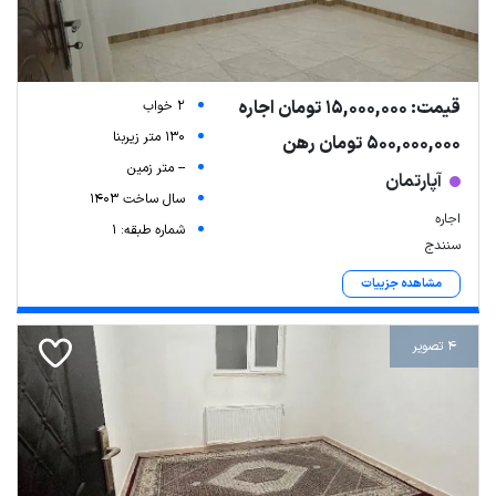
قیمت: 15,000,000 تومان اجاره
2 خواب
130 متر زیربنا
500,000,000 تومان رهن
-- متر زمین
آپارتمان
سال ساخت 1403
اجاره
شماره طبقه: 1
سنندج
مشاهده جزییات
4 تصویر