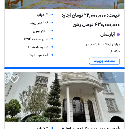
قیمت: 22,000,000 تومان اجاره
2 خواب
126 متر زیربنا
430,000,000 تومان رهن
-- متر زمین
آپارتمان
سال ساخت 1392
بهاران زیباشهر طبقه چهار
شماره طبقه: 4
سنندج
آسانسور: دارد
مشاهده جزییات
1 تصویر
2 خواب