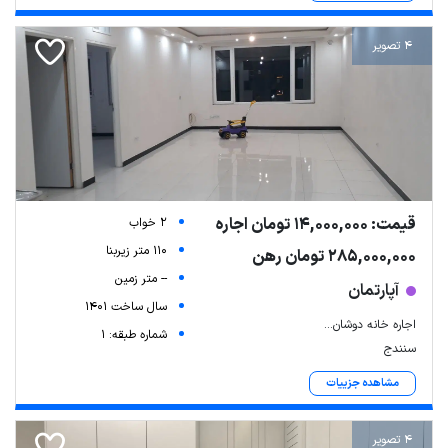
4 تصویر
قیمت: 14,000,000 تومان اجاره
2 خواب
110 متر زیربنا
285,000,000 تومان رهن
-- متر زمین
آپارتمان
سال ساخت 1401
اجاره خانه دوشان...
شماره طبقه: 1
سنندج
مشاهده جزییات
4 تصویر