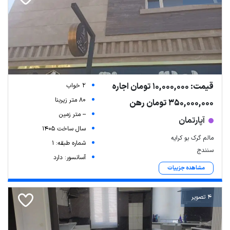
قیمت: 10,000,000 تومان اجاره
2 خواب
80 متر زیربنا
350,000,000 تومان رهن
-- متر زمین
آپارتمان
سال ساخت 1405
مالم گرک بو کرایه
شماره طبقه: 1
سنندج
آسانسور: دارد
مشاهده جزییات
4 تصویر