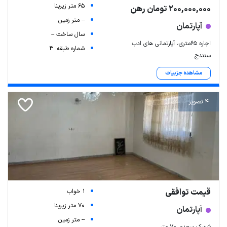
65 متر زیربنا
200,000,000 تومان رهن
-- متر زمین
آپارتمان
سال ساخت --
اجاره 65متری، آپارتمانی های ادب
شماره طبقه: 3
سنندج
مشاهده جزییات
4 تصویر
قیمت توافقی
1 خواب
70 متر زیربنا
آپارتمان
-- متر زمین