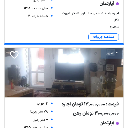
-- متر زمین
آپارتمان
سال ساخت 1392
اجاره واحد شخصی ساز بلوار کامکار شهرک
شماره طبقه: 2
نگار
سنندج
مشاهده جزییات
4 تصویر
قیمت: 13,000,000 تومان اجاره
2 خواب
78 متر زیربنا
300,000,000 تومان رهن
-- متر زمین
آپارتمان
سال ساخت 1395