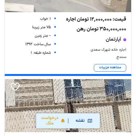
قیمت: 12,000,000 تومان اجاره
1 خواب
75 متر زیربنا
350,000,000 تومان رهن
-- متر زمین
آپارتمان
سال ساخت 1392
اجاره خانه شهرک سعدی
شماره طبقه: 1
سنندج
مشاهده جزییات
1 تصویر
درخواست
نقشه
ملک