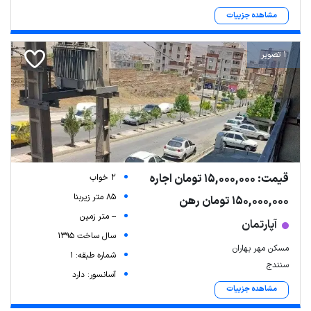
مشاهده جزییات
1 تصویر
قیمت: 15,000,000 تومان اجاره
2 خواب
85 متر زیربنا
150,000,000 تومان رهن
-- متر زمین
آپارتمان
سال ساخت 1395
مسکن مهر بهاران
شماره طبقه: 1
سنندج
آسانسور: دارد
مشاهده جزییات