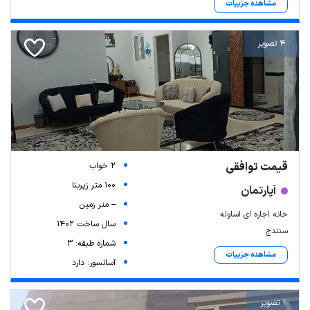
مشاهده جزییات
4 تصویر
قیمت توافقی
2 خواب
100 متر زیربنا
آپارتمان
-- متر زمین
خانه اجاره ای اساوله
سال ساخت 1402
سنندج
شماره طبقه: 3
مشاهده جزییات
آسانسور: دارد
1 تصویر